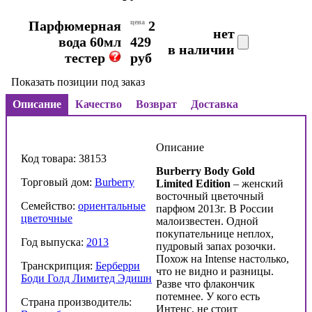
Парфюмерная
цена
2
нет
вода 60мл
429
в наличии
тестер
руб
Показать позиции под заказ
Описание
Качество
Возврат
Доставка
Описание
Код товара: 38153
Burberry Body Gold
Торговый дом:
Burberry
Limited Edition
– женский
восточный цветочный
Семейство:
ориентальные
парфюм 2013г. В России
цветочные
малоизвестен. Одной
покупательнице неплох,
Год выпуска:
2013
пудровый запах розочки.
Похож на Intense настолько,
Транскрипция:
Берберри
что не видно и разницы.
Боди Голд Лимитед Эдишн
Разве что флакончик
потемнее. У кого есть
Страна производитель:
Интенс, не стоит