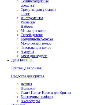
Солнцезащитные
средства
Средства для укладки
волос
Инструменты
Расчёски
Наборы
Масла для волос
Спрей-детокс
Кондиционер-маска
Молочко для волос
Флюиды для волос
Ампулы
Крем для кудрей
ДЛЯ БРИТЬЯ
Бритвы для бритья
Средства для бритья
Лезвия
Помазки
Гели / Пены/ Кремы для бритья
Бритвенные наборы
Аксессуары