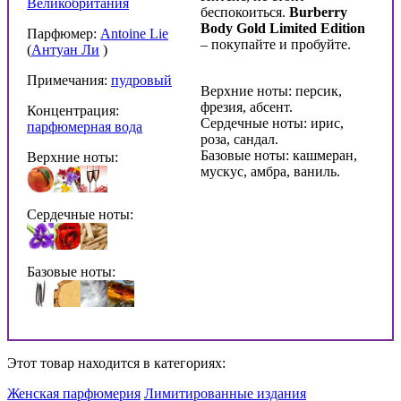
Великобритания
беспокоиться.
Burberry
Body
Gold
Limited
Edition
Парфюмер:
Antoine Lie
– покупайте и пробуйте.
(
Антуан Ли
)
Примечания:
пудровый
Верхние ноты: персик,
фрезия, абсент.
Концентрация:
Сердечные ноты: ирис,
парфюмерная вода
роза, сандал.
Базовые ноты: кашмеран,
Верхние ноты:
мускус, амбра, ваниль.
Сердечные ноты:
Базовые ноты:
Этот товар находится в категориях:
Женская парфюмерия
Лимитированные издания