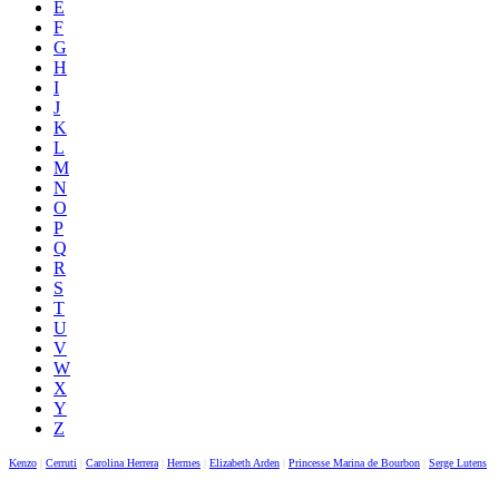
E
F
G
H
I
J
K
L
M
N
O
P
Q
R
S
T
U
V
W
X
Y
Z
Kenzo
|
Cerruti
|
Carolina Herrera
|
Hermes
|
Elizabeth Arden
|
Princesse Marina de Bourbon
|
Serge Lutens
|