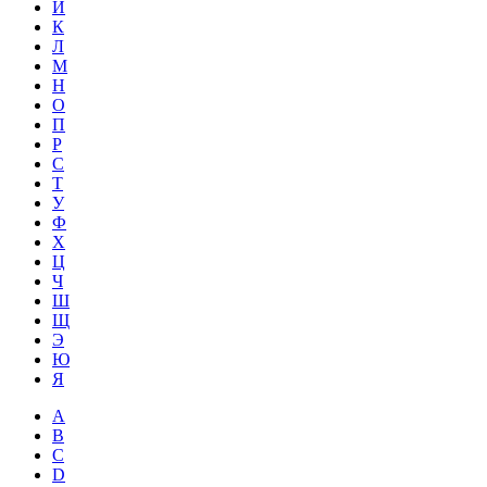
Й
К
Л
М
Н
О
П
Р
С
Т
У
Ф
Х
Ц
Ч
Ш
Щ
Э
Ю
Я
A
B
C
D