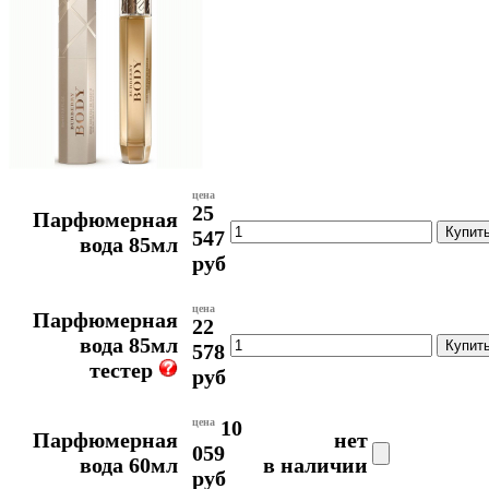
цена
25
Парфюмерная
547
вода 85мл
руб
цена
Парфюмерная
22
вода 85мл
578
тестер
руб
цена
10
Парфюмерная
нет
059
вода 60мл
в наличии
руб