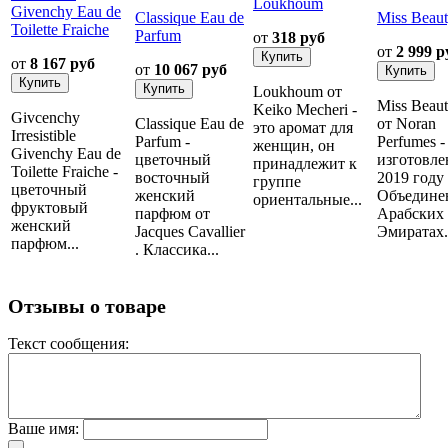
Loukhoum
Givenchy Eau de
Classique Eau de
Miss Beau
Toilette Fraiche
Parfum
от
318 руб
от
2 999 р
от
8 167 руб
от
10 067 руб
Loukhoum от
Miss Beau
Keiko Mecheri -
Givcenchy
Classique Eau de
от Noran
это аромат для
Irresistible
Parfum -
Perfumes -
женщин, он
Givenchy Eau de
цветочный
изготовле
принадлежит к
Toilette Fraiche -
восточный
2019 году
группе
цветочный
женский
Объедине
ориентальные...
фруктовый
парфюм от
Арабских
женский
Jacques Cavallier
Эмиратах..
парфюм...
. Классика...
Отзывы о товаре
Текст сообщения:
Ваше имя: