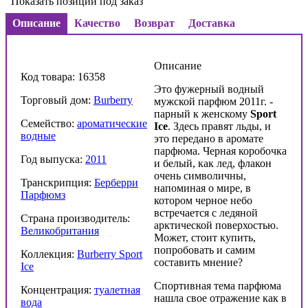
Показать позиции под заказ
Описание
Качество
Возврат
Доставка
Описание
Код товара: 16358
Это фужерный водный
Торговый дом:
Burberry
мужской парфюм 2011г. -
парный к женскому
Sport
Семейство:
ароматические
Ice
. Здесь правят льды, и
водные
это передано в аромате
парфюма. Черная коробочка
Год выпуска:
2011
и белый, как лед, флакон
очень символичны,
Транскрипция:
Берберри
напоминая о мире, в
Парфюмз
котором черное небо
встречается с ледяной
Страна производитель:
арктической поверхостью.
Великобритания
Может, стоит купить,
попробовать и самим
Коллекция:
Burberry Sport
составить мнение?
Ice
Спортивная тема парфюма
Концентрация:
туалетная
нашла свое отражение как в
вода