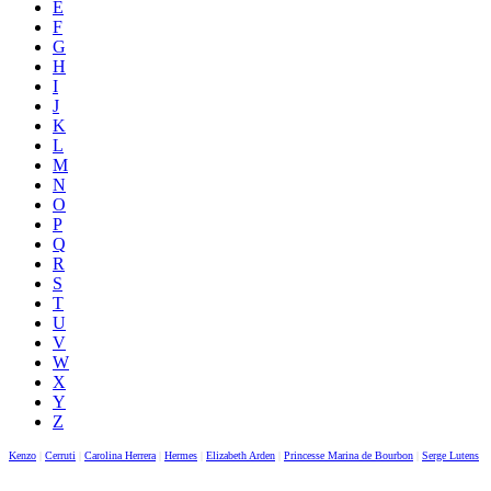
E
F
G
H
I
J
K
L
M
N
O
P
Q
R
S
T
U
V
W
X
Y
Z
Kenzo
|
Cerruti
|
Carolina Herrera
|
Hermes
|
Elizabeth Arden
|
Princesse Marina de Bourbon
|
Serge Lutens
|