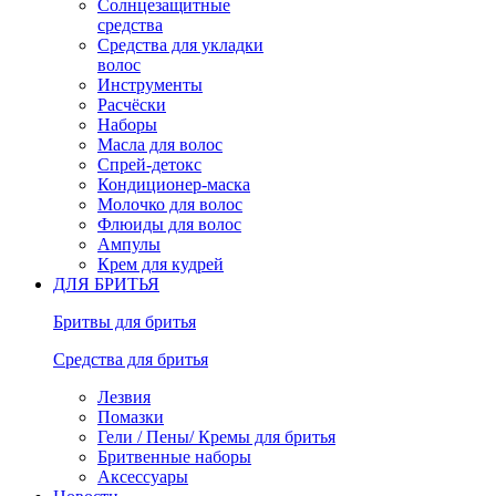
Солнцезащитные
средства
Средства для укладки
волос
Инструменты
Расчёски
Наборы
Масла для волос
Спрей-детокс
Кондиционер-маска
Молочко для волос
Флюиды для волос
Ампулы
Крем для кудрей
ДЛЯ БРИТЬЯ
Бритвы для бритья
Средства для бритья
Лезвия
Помазки
Гели / Пены/ Кремы для бритья
Бритвенные наборы
Аксессуары