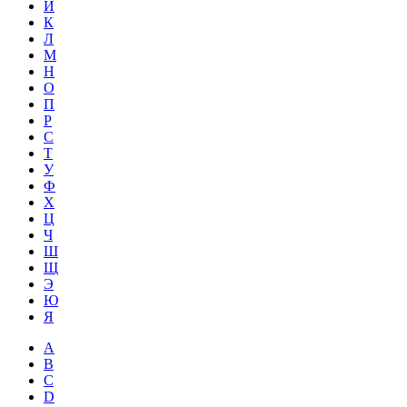
Й
К
Л
М
Н
О
П
Р
С
Т
У
Ф
Х
Ц
Ч
Ш
Щ
Э
Ю
Я
A
B
C
D