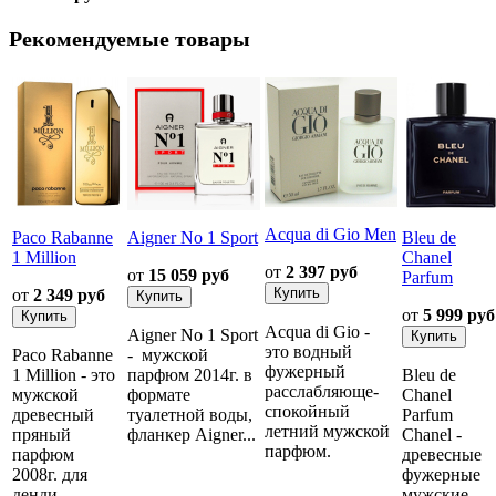
Рекомендуемые товары
Acqua di Gio Men
Paco Rabanne
Aigner No 1 Sport
Bleu de
1 Million
Chanel
от
2 397 руб
от
15 059 руб
Parfum
от
2 349 руб
от
5 999 руб
Acqua di Gio -
Aigner No 1 Sport
это водный
Paco Rabanne
- мужской
фужерный
1 Million - это
парфюм 2014г. в
Bleu de
расслабляюще-
мужской
формате
Chanel
спокойный
древесный
туалетной воды,
Parfum
летний мужской
пряный
фланкер Aigner...
Chanel -
парфюм.
парфюм
древесные
2008г. для
фужерные
денди...
мужские