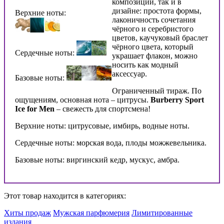
композиции, так и в
дизайне: простота формы,
Верхние ноты:
лаконичность сочетания
чёрного и серебристого
цветов, каучуковый браслет
чёрного цвета, который
Сердечные ноты:
украшает флакон, можно
носить как модный
аксессуар.
Базовые ноты:
Ограниченный тираж. По
ощущениям, основная нота – цитрусы.
Burberry Sport
Ice for Men
– свежесть для спортсмена!
Верхние ноты: цитрусовые, имбирь, водные ноты.
Сердечные ноты: морская вода, плоды можжевельника.
Базовые ноты: виргинский кедр, мускус, амбра.
Этот товар находится в категориях:
Хиты продаж
Мужская парфюмерия
Лимитированные
издания