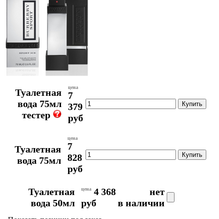
цена
Туалетная
7
вода 75мл
379
тестер
руб
цена
7
Туалетная
828
вода 75мл
руб
Туалетная
цена
4 368
нет
вода 50мл
руб
в наличии