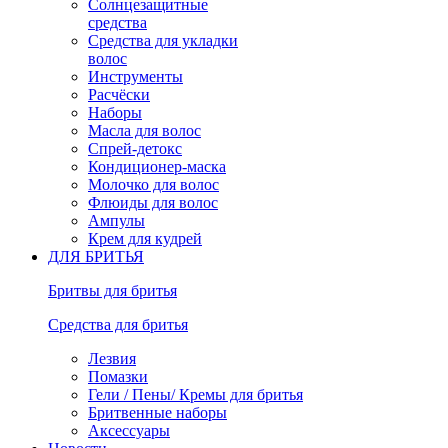
Солнцезащитные
средства
Средства для укладки
волос
Инструменты
Расчёски
Наборы
Масла для волос
Спрей-детокс
Кондиционер-маска
Молочко для волос
Флюиды для волос
Ампулы
Крем для кудрей
ДЛЯ БРИТЬЯ
Бритвы для бритья
Средства для бритья
Лезвия
Помазки
Гели / Пены/ Кремы для бритья
Бритвенные наборы
Аксессуары