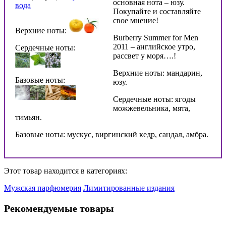
основная нота – юзу.
вода
Покупайте и составляйте
свое мнение!
Верхние ноты:
Burberry Summer for Men
2011 – английское утро,
Сердечные ноты:
рассвет у моря….!
Верхние ноты: мандарин,
Базовые ноты:
юзу.
Сердечные ноты: ягоды
можжевельника, мята,
тимьян.
Базовые ноты: мускус, виргинский кедр, сандал, амбра.
Этот товар находится в категориях:
Мужская парфюмерия
Лимитированные издания
Рекомендуемые товары