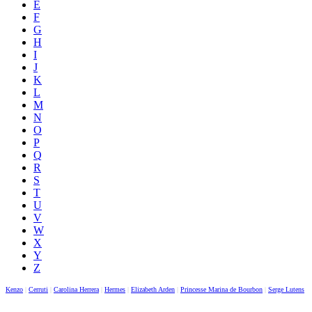
E
F
G
H
I
J
K
L
M
N
O
P
Q
R
S
T
U
V
W
X
Y
Z
Kenzo
|
Cerruti
|
Carolina Herrera
|
Hermes
|
Elizabeth Arden
|
Princesse Marina de Bourbon
|
Serge Lutens
|