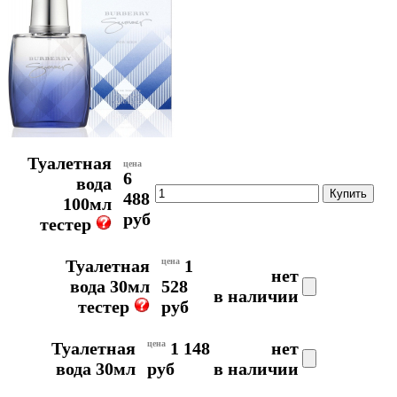
Туалетная
цена
6
вода
488
100мл
руб
тестер
Туалетная
цена
1
нет
вода 30мл
528
в наличии
тестер
руб
Туалетная
цена
1 148
нет
вода 30мл
руб
в наличии