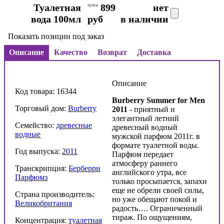
Туалетная
цена
899
нет
вода 100мл
руб
в наличии
Показать позиции под заказ
Описание
Качество
Возврат
Доставка
Описание
Код товара: 16344
Burberry Summer for Men
Торговый дом:
Burberry
2011
- приятный и
элегантный летний
Семейство:
древесные
древесный водный
водные
мужской парфюм 2011г. в
формате туалетной воды.
Год выпуска:
2011
Парфюм передает
атмосферу раннего
Транскрипция:
Берберри
английского утра, все
Парфюмз
только просыпается, запахи
еще не обрели своей силы,
Страна производитель:
но уже обещают покой и
Великобритания
радость…. Ограниченный
тираж. По ощущениям,
Концентрация:
туалетная