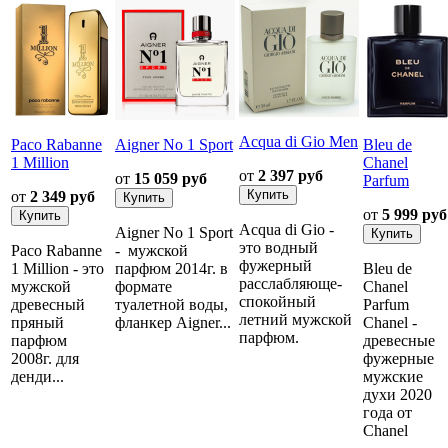
Acqua di Gio Men
Paco Rabanne
Aigner No 1 Sport
Bleu de
1 Million
Chanel
от
2 397 руб
от
15 059 руб
Parfum
от
2 349 руб
от
5 999 руб
Acqua di Gio -
Aigner No 1 Sport
это водный
Paco Rabanne
- мужской
фужерный
1 Million - это
парфюм 2014г. в
Bleu de
расслабляюще-
мужской
формате
Chanel
спокойный
древесный
туалетной воды,
Parfum
летний мужской
пряный
фланкер Aigner...
Chanel -
парфюм.
парфюм
древесные
2008г. для
фужерные
денди...
мужские
духи 2020
года от
Chanel