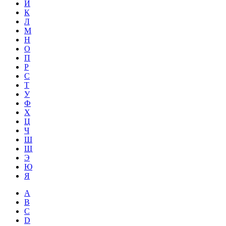
Й
К
Л
М
Н
О
П
Р
С
Т
У
Ф
Х
Ц
Ч
Ш
Щ
Э
Ю
Я
A
B
C
D