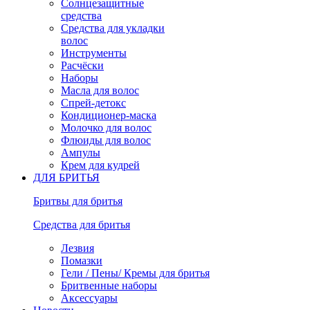
Солнцезащитные
средства
Средства для укладки
волос
Инструменты
Расчёски
Наборы
Масла для волос
Спрей-детокс
Кондиционер-маска
Молочко для волос
Флюиды для волос
Ампулы
Крем для кудрей
ДЛЯ БРИТЬЯ
Бритвы для бритья
Средства для бритья
Лезвия
Помазки
Гели / Пены/ Кремы для бритья
Бритвенные наборы
Аксессуары