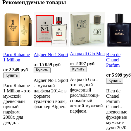
Рекомендуемые товары
Acqua di Gio Men
Paco Rabanne
Aigner No 1 Sport
Bleu de
1 Million
Chanel
от
2 397 руб
от
15 059 руб
Parfum
от
2 349 руб
от
5 999 руб
Acqua di Gio -
Aigner No 1 Sport
это водный
Paco Rabanne
- мужской
фужерный
1 Million - это
парфюм 2014г. в
Bleu de
расслабляюще-
мужской
формате
Chanel
спокойный
древесный
туалетной воды,
Parfum
летний мужской
пряный
фланкер Aigner...
Chanel -
парфюм.
парфюм
древесные
2008г. для
фужерные
денди...
мужские
духи 2020