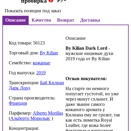
пробирка
Показать позиции под заказ
Описание
Качество
Возврат
Доставка
Описание
Код товара: 56123
By Kilian Dark Lord
-
Торговый дом:
By Kilian
мужские нишевые духи
2019 года от By Kilian
Семейство:
кожаные
Год выпуска:
2019
Отзыв покупателя:
Транскрипция:
Бай Килиан
Дарк Лорд
На старте он немного
попугает густотой, но уже
Страна производитель:
через минут схлынет. И
Франция
даже звание самого
кожаного аромата у
Парфюмер:
Alberto Morillas
Килиана ему не грозит, так
(
Альберто Морильяс
)
как есть лимитка Royal
Leather, где кожа более
Концентрация:
фактурная и винтажная.