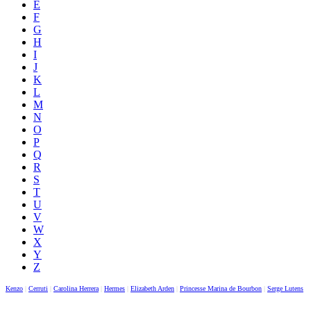
E
F
G
H
I
J
K
L
M
N
O
P
Q
R
S
T
U
V
W
X
Y
Z
Kenzo
|
Cerruti
|
Carolina Herrera
|
Hermes
|
Elizabeth Arden
|
Princesse Marina de Bourbon
|
Serge Lutens
|