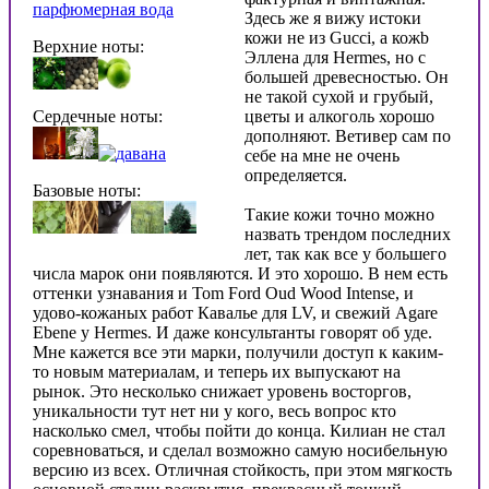
парфюмерная вода
Здесь же я вижу истоки
кожи не из Gucci, а кожb
Верхние ноты:
Эллена для Hermes, но с
большей древесностью. Он
не такой сухой и грубый,
Сердечные ноты:
цветы и алкоголь хорошо
дополняют. Ветивер сам по
себе на мне не очень
определяется.
Базовые ноты:
Такие кожи точно можно
назвать трендом последних
лет, так как все у большего
числа марок они появляются. И это хорошо. В нем есть
оттенки узнавания и Tom Ford Oud Wood Intense, и
удово-кожаных работ Кавалье для LV, и свежий Agare
Ebene у Hermes. И даже консультанты говорят об уде.
Мне кажется все эти марки, получили доступ к каким-
то новым материалам, и теперь их выпускают на
рынок. Это несколько снижает уровень восторгов,
уникальности тут нет ни у кого, весь вопрос кто
насколько смел, чтобы пойти до конца. Килиан не стал
соревноваться, и сделал возможно самую носибельную
версию из всех. Отличная стойкость, при этом мягкость