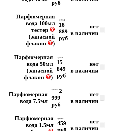
руб
Парфюмерная
цена
вода 100мл
18
нет
тестер
889
в наличии
(запасной
руб
флакон
)
Парфюмерная
цена
15
вода 50мл
нет
849
(запасной
в наличии
руб
флакон
)
цена
2
Парфюмерная
нет
999
вода 7.5мл
в наличии
руб
Парфюмерная
цена
нет
459
вода 1.5мл
в наличии
руб