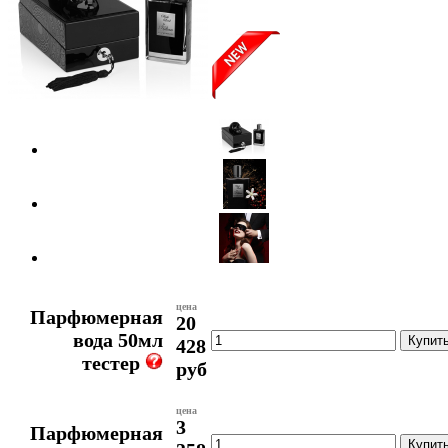
цена
Парфюмерная
20
вода 50мл
428
тестер
руб
цена
3
Парфюмерная