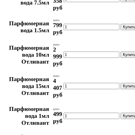
358
вода 7.5мл
руб
цена
Парфюмерная
799
вода 1.5мл
руб
цена
Парфюмерная
2
вода 10мл
999
Отливант
руб
цена
Парфюмерная
4
вода 15мл
407
Отливант
руб
Парфюмерная
цена
499
вода 1мл
руб
Отливант