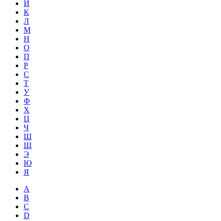
Й
К
Л
М
Н
О
П
Р
С
Т
У
Ф
Х
Ц
Ч
Ш
Щ
Э
Ю
Я
A
B
C
D