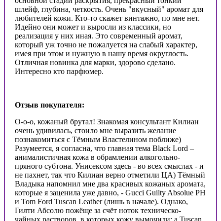
основной стадии раскрытия, прекрасный тонкий
шлейф, глубина, четкость. Очень "вкусный" аромат для
любителей кожи. Кто-то скажет винтажно, по мне нет.
Идейно они может и выросли из классики, но
реализация у них иная. Это современный аромат,
который уж точно не пожалуется на слабый характер,
имея при этом и нужную в нашу время округлость.
Отличная новинка для марки, здорово сделано.
Интересно кто парфюмер.
Отзыв покупателя:
О-о-о, кожаный брутал! Знакомая консультант Килиан
очень удивилась, стоило мне выразить желание
познакомиться с Тёмным Властелином поближе)
Разумеется, я согласна, что главная тема Black Lord –
анималистичная кожа в обрамлении алкогольно-
пряного субтона. Унисексом здесь - во всех смыслах - и
не пахнет, так что Килиан верно отметили ЦА) Тёмный
Владыка напомнил мне два красивых кожаных аромата,
которые я заценила уже давно, - Gucci Guilty Absolue PH
и Tom Ford Tuscan Leather (лишь в начале). Однако,
Гилти Абсолю пожёще за счёт ноток техническо-
чайных растворов, в которых кожу вымочили; а Tuscan