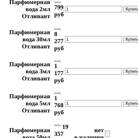
Парфюмерная
цена
799
вода 2мл
руб
Отливант
цена
Парфюмерная
8
вода 30мл
277
Отливант
руб
цена
Парфюмерная
1
вода 3мл
177
Отливант
руб
цена
Парфюмерная
1
вода 5мл
768
Отливант
руб
цена
19
Парфюмерная
нет
357
вода 50мл
в наличии