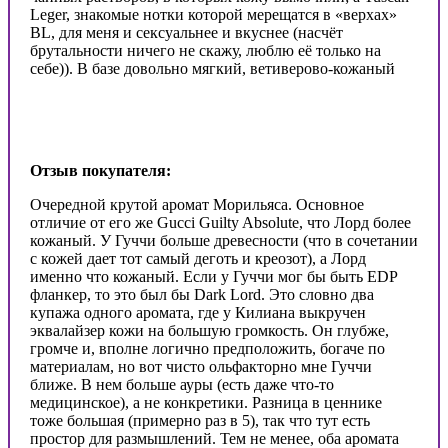
Leger, знакомые нотки которой мерещатся в «верхах»
BL, для меня и сексуальнее и вкуснее (насчёт
брутальности ничего не скажу, люблю её только на
себе)). В базе довольно мягкий, ветиверово-кожаный
Отзыв покупателя:
Очередной крутой аромат Морильяса. Основное
отличие от его же Gucci Guilty Absolute, что Лорд более
кожаный. У Гуччи больше древесности (что в сочетании
с кожей дает тот самый деготь и креозот), а Лорд
именно что кожаный. Если у Гуччи мог бы быть EDP
фланкер, то это был бы Dark Lord. Это словно два
купажа одного аромата, где у Килиана выкручен
эквалайзер кожи на большую громкость. Он глубже,
громче и, вполне логично предположить, богаче по
материалам, но вот чисто ольфакторно мне Гуччи
ближе. В нем больше ауры (есть даже что-то
медицинское), а не конкретики. Разница в ценнике
тоже большая (примерно раз в 5), так что тут есть
простор для размышлений. Тем не менее, оба аромата