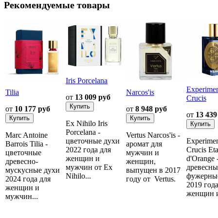
Рекомендуемые товары
Iris Porcelana
Experime
Tilia
Narcos'is
от
13 009 руб
Crucis
от
10 177 руб
от
8 948 руб
от
13 439
Ex Nihilo Iris
Porcelana -
Marc Antoine
Vertus Narcos'is -
цветочные духи
Experime
Barrois Tilia -
аромат для
2022 года для
Crucis Eta
цветочные
мужчин и
женщин и
d'Orange 
древесно-
женщин,
мужчин от Ex
древесны
мускусные духи
выпущен в 2017
Nihilo...
фужерны
2024 года для
году от Vertus.
2019 года
женщин и
женщин и
мужчин...