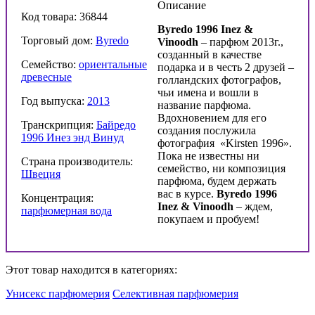
Описание
Код товара: 36844
Byredo 1996
Inez &
Торговый дом:
Byredo
Vinoodh
– парфюм 2013г.,
созданный в качестве
Семейство:
ориентальные
подарка и в честь 2 друзей –
древесные
голландских фотографов,
чьи имена и вошли в
Год выпуска:
2013
название парфюма.
Вдохновением для его
Транскрипция:
Байредо
создания послужила
1996 Инез энд Винуд
фотография «Kirsten 1996».
Пока не известны ни
Страна производитель:
семейство, ни композиция
Швеция
парфюма, будем держать
вас в курсе.
Byredo 1996
Концентрация:
Inez &
Vinoodh
– ждем,
парфюмерная вода
покупаем и пробуем!
Этот товар находится в категориях:
Унисекс парфюмерия
Селективная парфюмерия