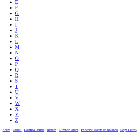
E
F
G
H
I
J
K
L
M
N
O
P
Q
R
S
T
U
V
W
X
Y
Z
Kenzo
|
Cerruti
|
Carolina Herrera
|
Hermes
|
Elizabeth Arden
|
Princesse Marina de Bourbon
|
Serge Lutens
|