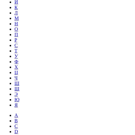
Й
К
Л
М
Н
О
П
Р
С
Т
У
Ф
Х
Ц
Ч
Ш
Щ
Э
Ю
Я
A
B
C
D