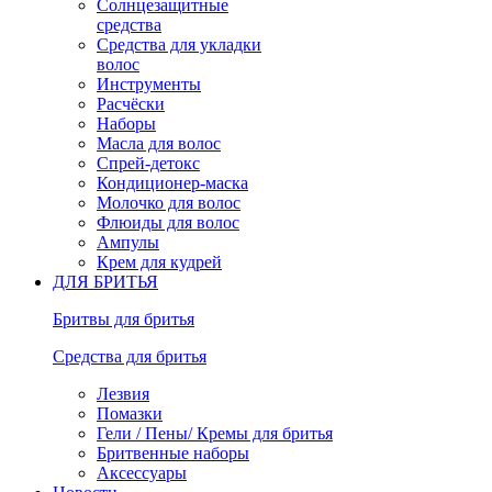
Солнцезащитные
средства
Средства для укладки
волос
Инструменты
Расчёски
Наборы
Масла для волос
Спрей-детокс
Кондиционер-маска
Молочко для волос
Флюиды для волос
Ампулы
Крем для кудрей
ДЛЯ БРИТЬЯ
Бритвы для бритья
Средства для бритья
Лезвия
Помазки
Гели / Пены/ Кремы для бритья
Бритвенные наборы
Аксессуары