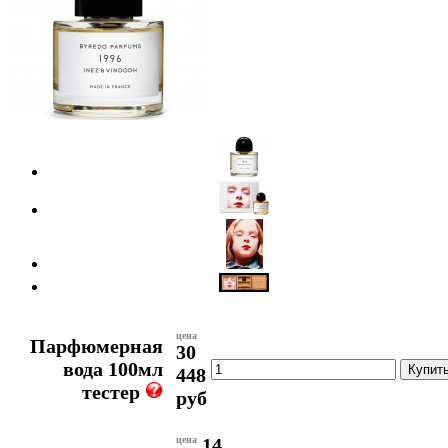
цена
Парфюмерная
30
вода 100мл
448
тестер
руб
цена
14