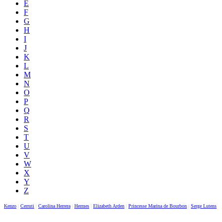
E
F
G
H
I
J
K
L
M
N
O
P
Q
R
S
T
U
V
W
X
Y
Z
Kenzo
|
Cerruti
|
Carolina Herrera
|
Hermes
|
Elizabeth Arden
|
Princesse Marina de Bourbon
|
Serge Lutens
|