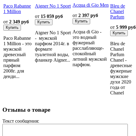
Acqua di Gio Men
Paco Rabanne
Aigner No 1 Sport
Bleu de
1 Million
Chanel
от
2 397 руб
от
15 059 руб
Parfum
от
2 349 руб
от
5 999 руб
Acqua di Gio -
Aigner No 1 Sport
это водный
Paco Rabanne
- мужской
фужерный
1 Million - это
парфюм 2014г. в
Bleu de
расслабляюще-
мужской
формате
Chanel
спокойный
древесный
туалетной воды,
Parfum
летний мужской
пряный
фланкер Aigner...
Chanel -
парфюм.
парфюм
древесные
2008г. для
фужерные
денди...
мужские
духи 2020
года от
Chanel
Отзывы о товаре
Текст сообщения: