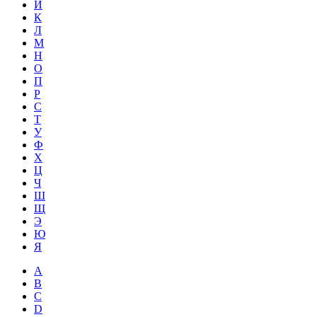
Й
К
Л
М
Н
О
П
Р
С
Т
У
Ф
Х
Ц
Ч
Ш
Щ
Э
Ю
Я
A
B
C
D