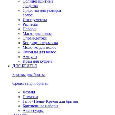
Солнцезащитные
средства
Средства для укладки
волос
Инструменты
Расчёски
Наборы
Масла для волос
Спрей-детокс
Кондиционер-маска
Молочко для волос
Флюиды для волос
Ампулы
Крем для кудрей
ДЛЯ БРИТЬЯ
Бритвы для бритья
Средства для бритья
Лезвия
Помазки
Гели / Пены/ Кремы для бритья
Бритвенные наборы
Аксессуары