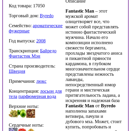
Описание
Код товара: 17050
Fantastic Man
– этот
Торговый дом:
Byredo
мужской аромат
олицетворяет все, что
Семейство:
ароматические
может собой представлять
фужерные
истинно фантастический
мужчина. Начало его
Год выпуска:
2008
композиции исполнено
свежести бергамота,
Транскрипция:
Байредо
прохлады звездчатого аниса
Фантастик Мэн
и пикантной пряности
кардамона, в глубоком
Страна производитель:
многозначительном сердце
Швеция
представлены нежность
лаванды,
Примечания:
люкс
непосредственный юмор
герани и мистическая
Концентрация:
лосьон для
притягательность ладана, а
тела
парфюмерная вода
искренняя и надежная база
Fantastic Man
от
Byredo
Верхние ноты:
наполнена запахами
ветивера, пачули и
дубового мха. Может, стоит
Сердечные ноты:
купить, попробовать и