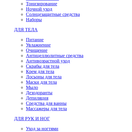
Тонизирование
Ночной уход
Солнцезащитные средства
Наборы
ДЛЯ ТЕЛА
Питание
Увлажнение
Очищение
Антицеллюлитные средства
Антивозрастной уход
Скрабы для тела
Крем для тела
Лосьоны для тела
Маски для тела
Мыло
Дезодоранты
Депиляция
Средства для ванны
Массажеры для тела
ДЛЯ РУК И НОГ
Уход за ногтями