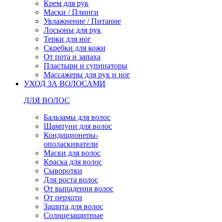
Крем для рук
Маски / Плинги
Увлажнение / Питание
Лосьоны для рук
Терки для ног
Скребки для кожи
От пота и запаха
Пластыри и супинаторы
Массажеры для рук и ног
УХОД ЗА ВОЛОСАМИ
ДЛЯ ВОЛОС
Бальзамы для волос
Шампуни для волос
Кондиционеры-
ополаскиватели
Маски для волос
Краска для волос
Сыворотки
Для роста волос
От выпадения волос
От перхоти
Защита для волос
Солнцезащитные