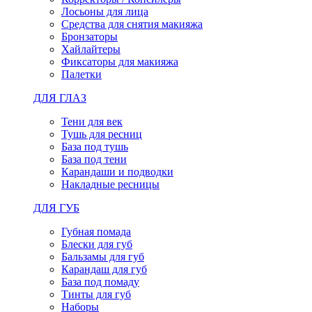
Лосьоны для лица
Средства для снятия макияжа
Бронзаторы
Хайлайтеры
Фиксаторы для макияжа
Палетки
ДЛЯ ГЛАЗ
Тени для век
Тушь для ресниц
База под тушь
База под тени
Карандаши и подводки
Накладные ресницы
ДЛЯ ГУБ
Губная помада
Блески для губ
Бальзамы для губ
Карандаш для губ
База под помаду
Тинты для губ
Наборы