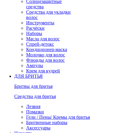
Солнцезащитные
средства
Средства для укладки
волос
Инструменты
Расчёски
Наборы
Масла для волос
Спрей-детокс
Кондиционер-маска
Молочко для волос
Флюиды для волос
Ампулы
Крем для кудрей
ДЛЯ БРИТЬЯ
Бритвы для бритья
Средства для бритья
Лезвия
Помазки
Гели / Пены/ Кремы для бритья
Бритвенные наборы
Аксессуары