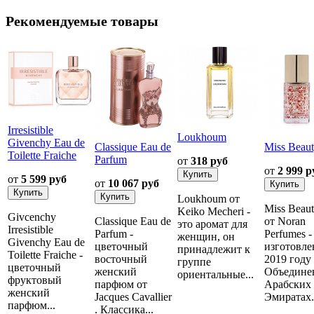
Рекомендуемые товары
Irresistible
Loukhoum
Givenchy Eau de
Classique Eau de
Miss Beau
Toilette Fraiche
Parfum
от
318 руб
от
2 999 р
от
5 599 руб
от
10 067 руб
Loukhoum от
Miss Beau
Keiko Mecheri -
Givcenchy
Classique Eau de
от Noran
это аромат для
Irresistible
Parfum -
Perfumes -
женщин, он
Givenchy Eau de
цветочный
изготовле
принадлежит к
Toilette Fraiche -
восточный
2019 году
группе
цветочный
женский
Объедине
ориентальные...
фруктовый
парфюм от
Арабских
женский
Jacques Cavallier
Эмиратах..
парфюм...
. Классика...