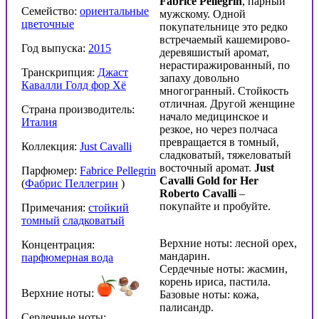
Fabrice Pellegrin
, парный
Семейство:
ориентальные
мужскому. Одной
цветочные
покупательнице это редко
встречаемый кашемирово-
Год выпуска:
2015
деревяшистый аромат,
нерастиражированный, по
Транскрипция:
Джаст
запаху довольно
Кавалли Голд фор Хё
многогранный. Стойкость
отличная. Другой женщине
Страна производитель:
начало медицинское и
Италия
резкое, но через полчаса
превращается в томный,
Коллекция:
Just Cavalli
сладковатый, тяжеловатый
восточный аромат.
Just
Парфюмер:
Fabrice Pellegrin
Cavalli Gold for Her
(
Фабрис Пеллегрин
)
Roberto Cavalli
–
покупайте и пробуйте.
Примечания:
стойкий
томный
сладковатый
Верхние ноты: лесной орех,
Концентрация:
мандарин.
парфюмерная вода
Сердечные ноты: жасмин,
корень ириса, пастила.
Верхние ноты:
Базовые ноты: кожа,
палисандр.
Сердечные ноты: