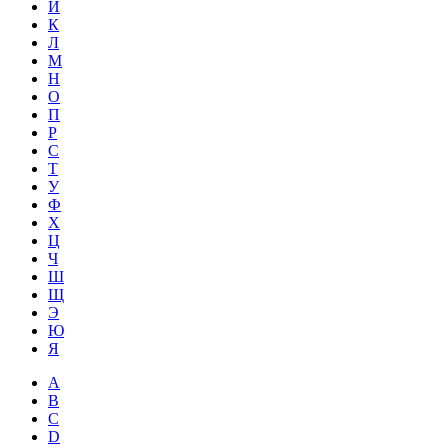
Й
К
Л
М
Н
О
П
Р
С
Т
У
Ф
Х
Ц
Ч
Ш
Щ
Э
Ю
Я
A
B
C
D