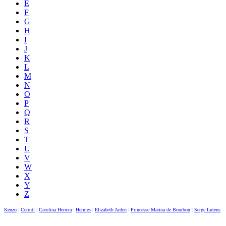
E
F
G
H
I
J
K
L
M
N
O
P
Q
R
S
T
U
V
W
X
Y
Z
Kenzo
|
Cerruti
|
Carolina Herrera
|
Hermes
|
Elizabeth Arden
|
Princesse Marina de Bourbon
|
Serge Lutens
|