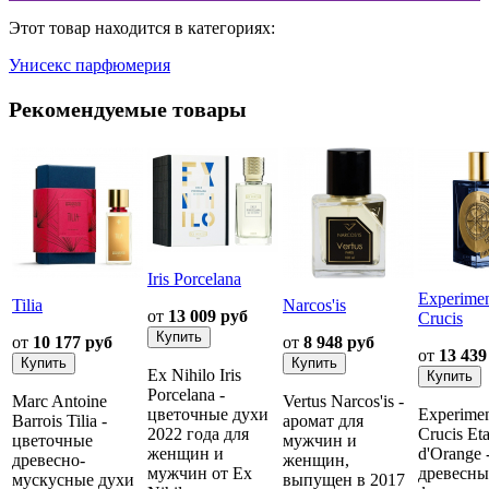
Этот товар находится в категориях:
Унисекс парфюмерия
Рекомендуемые товары
Iris Porcelana
Experime
Tilia
Narcos'is
от
13 009 руб
Crucis
от
10 177 руб
от
8 948 руб
от
13 439
Ex Nihilo Iris
Porcelana -
Marc Antoine
Vertus Narcos'is -
цветочные духи
Experime
Barrois Tilia -
аромат для
2022 года для
Crucis Eta
цветочные
мужчин и
женщин и
d'Orange 
древесно-
женщин,
мужчин от Ex
древесны
мускусные духи
выпущен в 2017