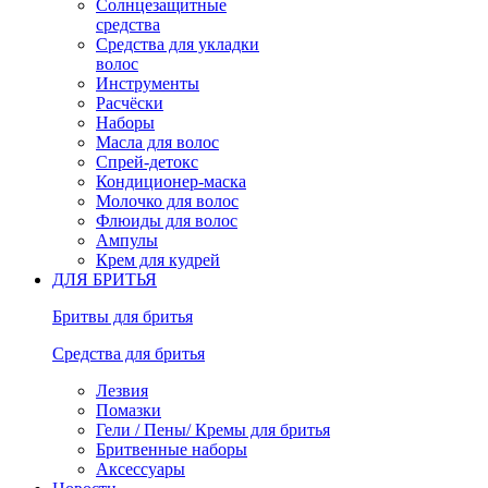
Солнцезащитные
средства
Средства для укладки
волос
Инструменты
Расчёски
Наборы
Масла для волос
Спрей-детокс
Кондиционер-маска
Молочко для волос
Флюиды для волос
Ампулы
Крем для кудрей
ДЛЯ БРИТЬЯ
Бритвы для бритья
Средства для бритья
Лезвия
Помазки
Гели / Пены/ Кремы для бритья
Бритвенные наборы
Аксессуары