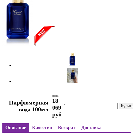
цена
18
Парфюмерная
069
вода 100мл
руб
Описание
Качество
Возврат
Доставка