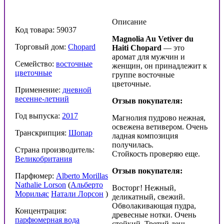
Описание
Код товара: 59037
Magnolia Au Vetiver du
Торговый дом:
Chopard
Haiti Chopard
— это
аромат для мужчин и
Семейство:
восточные
женщин, он принадлежит к
цветочные
группе восточные
цветочные.
Применение:
дневной
весенне-летний
Отзыв покупателя:
Год выпуска:
2017
Магнолия пудрово нежная,
освежена ветивером. Очень
Транскрипция:
Шопар
ладная композиция
получилась.
Страна производитель:
Стойкость проверяю еще.
Великобритания
Отзыв покупателя:
Парфюмер:
Alberto Morillas
Nathalie Lorson
(
Альберто
Восторг! Нежный,
Морильяс
Натали Лорсон
)
деликатный, свежий.
Обволакивающая пудра,
Концентрация:
древесные нотки. Очень
парфюмерная вода
стойкий. Третий день