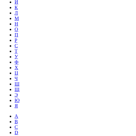
Й
К
Л
М
Н
О
П
Р
С
Т
У
Ф
Х
Ц
Ч
Ш
Щ
Э
Ю
Я
A
B
C
D