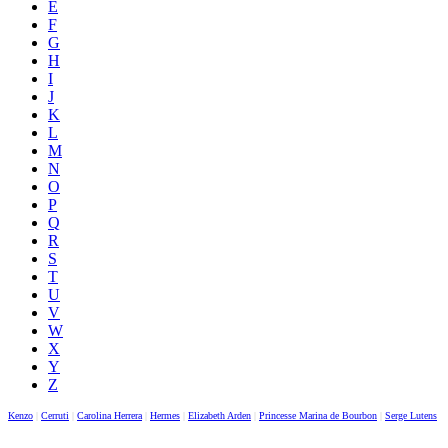
E
F
G
H
I
J
K
L
M
N
O
P
Q
R
S
T
U
V
W
X
Y
Z
Kenzo
|
Cerruti
|
Carolina Herrera
|
Hermes
|
Elizabeth Arden
|
Princesse Marina de Bourbon
|
Serge Lutens
|