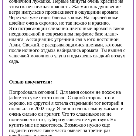
солнечной лужайке. Первые минуты очень красиво на
этом скачет нежная пряность. Жасмин как дуновение
ветра импульсно проскакивает в ощущении аромата.
Через час уже сидит близко к коже. На горячей коже
шлейит очень скромно, но так нежно и красиво.
Это потрясающий сливочно-цветочный аромат в такой
неоднозначной в современном парфюме базе иланг-
иланга. Ассоциации: утренний сад в юго-восточной
Азии. Свежий, с раскрывающимися цветами, которые
после ночного отдыха набирались аромата. Ты вышел с
чашечкой молочного улуна и вдыхаешь сладкий воздух
сада.
Отзыв покупателя:
Попробовала сегодня!!! Для меня совсем не похож на
jadore это уже что то новое. С одной сторона это и
хорошо, но сдругой я хотела старенький тот который я
полюьила в 2002 году. Я лично очень слышу жасмин и
очень сильно он гримит. Что то сладенькое но не
понимаю что это, туберозу совсем не чувствую. Но
купить мне не захотелось. Возможно нужно еще
подойти сейчас такое часто бывает за третий раз
влюбляюсь в аромат.