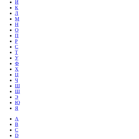
Й
К
Л
М
Н
О
П
Р
С
Т
У
Ф
Х
Ц
Ч
Ш
Щ
Э
Ю
Я
A
B
C
D