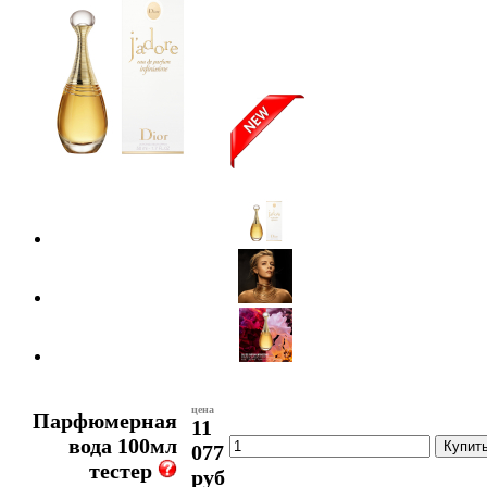
цена
Парфюмерная
11
вода 100мл
077
тестер
руб