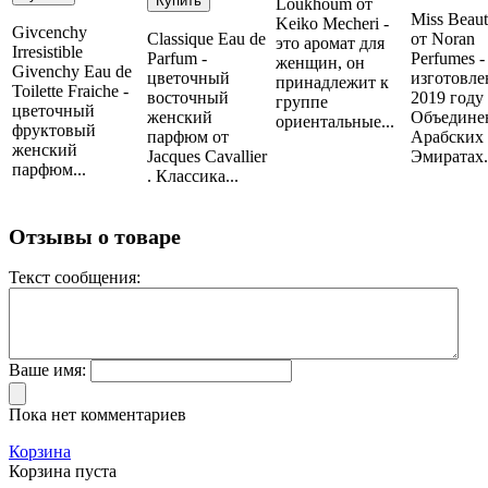
Loukhoum от
Miss Beau
Keiko Mecheri -
Givcenchy
Classique Eau de
от Noran
это аромат для
Irresistible
Parfum -
Perfumes -
женщин, он
Givenchy Eau de
цветочный
изготовле
принадлежит к
Toilette Fraiche -
восточный
2019 году
группе
цветочный
женский
Объедине
ориентальные...
фруктовый
парфюм от
Арабских
женский
Jacques Cavallier
Эмиратах..
парфюм...
. Классика...
Отзывы о товаре
Текст сообщения:
Ваше имя:
Пока нет комментариев
Корзина
Корзина пуста