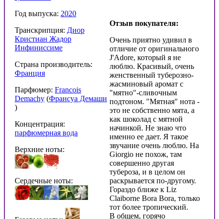
Год выпуска:
2020
Отзыв покупателя:
Транскрипция:
Диор
Кристиан Жадор
Очень приятно удивил в
Инфиниссиме
отличие от оригинального
J'Adore, который я не
Страна производитель:
люблю. Красивый, очень
Франция
женственный туберозно-
жасминовый аромат с
Парфюмер:
Francois
"мятно"-сливочным
Demachy
(
Франсуа Демаши
подтоном. "Мятная" нота -
)
это не собственно мята, а
как шоколад с мятной
Концентрация:
начинкой. Не знаю что
парфюмерная вода
именно ее дает. Я такое
звучание очень люблю. На
Верхние ноты:
Giorgio не похож, там
совершенно другая
тубероза, и в целом он
Сердечные ноты:
раскрывается по-другому.
Гораздо ближе к Liz
Claiborne Bora Bora, только
тот более тропический.
В общем, горячо