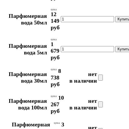
цена
12
Парфюмерная
149
вода 50мл
руб
цена
1
Парфюмерная
679
вода 5мл
руб
цена
8
Парфюмерная
нет
738
вода 30мл
в наличии
руб
цена
10
Парфюмерная
нет
267
вода 100мл
в наличии
руб
Парфюмерная
цена
3
нет