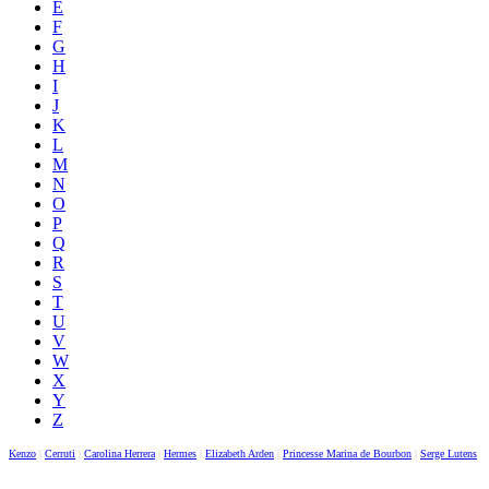
E
F
G
H
I
J
K
L
M
N
O
P
Q
R
S
T
U
V
W
X
Y
Z
Kenzo
|
Cerruti
|
Carolina Herrera
|
Hermes
|
Elizabeth Arden
|
Princesse Marina de Bourbon
|
Serge Lutens
|