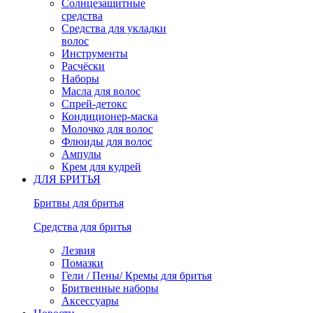
Солнцезащитные
средства
Средства для укладки
волос
Инструменты
Расчёски
Наборы
Масла для волос
Спрей-детокс
Кондиционер-маска
Молочко для волос
Флюиды для волос
Ампулы
Крем для кудрей
ДЛЯ БРИТЬЯ
Бритвы для бритья
Средства для бритья
Лезвия
Помазки
Гели / Пены/ Кремы для бритья
Бритвенные наборы
Аксессуары