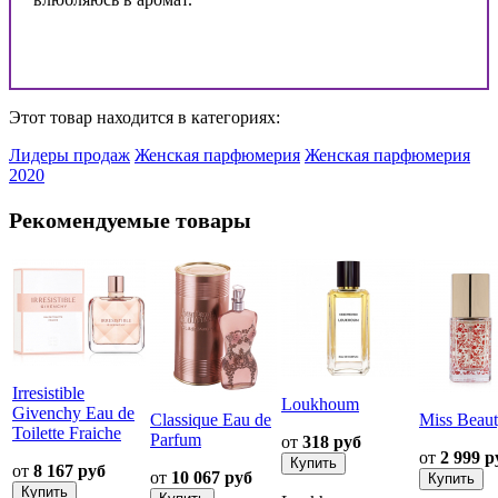
Этот товар находится в категориях:
Лидеры продаж
Женская парфюмерия
Женская парфюмерия
2020
Рекомендуемые товары
Irresistible
Loukhoum
Givenchy Eau de
Classique Eau de
Miss Beau
Toilette Fraiche
Parfum
от
318 руб
от
2 999 р
от
8 167 руб
от
10 067 руб