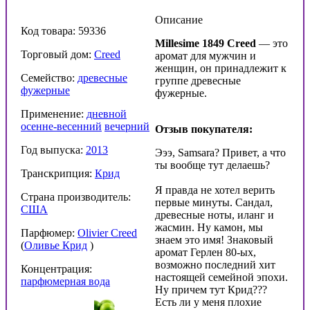
Описание
Код товара: 59336
Millesime 1849 Creed
— это
Торговый дом:
Creed
аромат для мужчин и
женщин, он принадлежит к
Семейство:
древесные
группе древесные
фужерные
фужерные.
Применение:
дневной
осенне-весенний
вечерний
Отзыв покупателя:
Год выпуска:
2013
Эээ, Samsara? Привет, а что
ты вообще тут делаешь?
Транскрипция:
Крид
Я правда не хотел верить
Страна производитель:
первые минуты. Сандал,
США
древесные ноты, иланг и
жасмин. Ну камон, мы
Парфюмер:
Olivier Creed
знаем это имя! Знаковый
(
Оливье Крид
)
аромат Герлен 80-ых,
возможно последний хит
Концентрация:
настоящей семейной эпохи.
парфюмерная вода
Ну причем тут Крид???
Есть ли у меня плохие