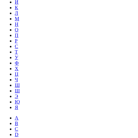
Й
К
Л
М
Н
О
П
Р
С
Т
У
Ф
Х
Ц
Ч
Ш
Щ
Э
Ю
Я
A
B
C
D