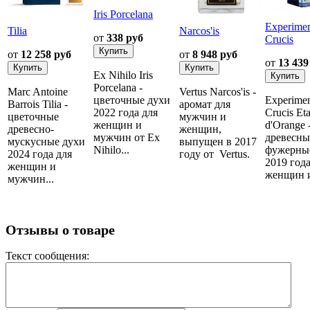
Iris Porcelana
Experime
Tilia
Narcos'is
от
338 руб
Crucis
от
12 258 руб
от
8 948 руб
от
13 439
Ex Nihilo Iris
Porcelana -
Marc Antoine
Vertus Narcos'is -
цветочные духи
Experime
Barrois Tilia -
аромат для
2022 года для
Crucis Eta
цветочные
мужчин и
женщин и
d'Orange 
древесно-
женщин,
мужчин от Ex
древесны
мускусные духи
выпущен в 2017
Nihilo...
фужерны
2024 года для
году от Vertus.
2019 года
женщин и
женщин и
мужчин...
Отзывы о товаре
Текст сообщения: