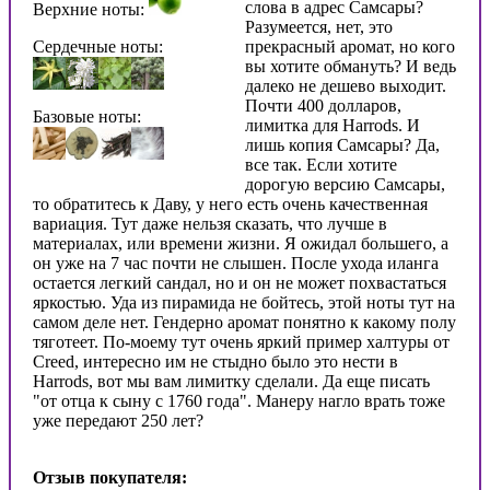
слова в адрес Самсары?
Верхние ноты:
Разумеется, нет, это
Сердечные ноты:
прекрасный аромат, но кого
вы хотите обмануть? И ведь
далеко не дешево выходит.
Почти 400 долларов,
Базовые ноты:
лимитка для Harrods. И
лишь копия Самсары? Да,
все так. Если хотите
дорогую версию Самсары,
то обратитесь к Даву, у него есть очень качественная
вариация. Тут даже нельзя сказать, что лучше в
материалах, или времени жизни. Я ожидал большего, а
он уже на 7 час почти не слышен. После ухода иланга
остается легкий сандал, но и он не может похвастаться
яркостью. Уда из пирамида не бойтесь, этой ноты тут на
самом деле нет. Гендерно аромат понятно к какому полу
тяготеет. По-моему тут очень яркий пример халтуры от
Creed, интересно им не стыдно было это нести в
Harrods, вот мы вам лимитку сделали. Да еще писать
"от отца к сыну с 1760 года". Манеру нагло врать тоже
уже передают 250 лет?
Отзыв покупателя: