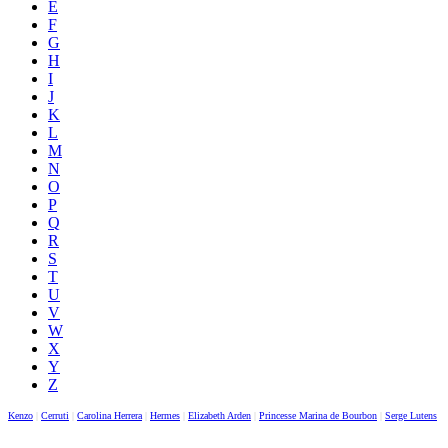
E
F
G
H
I
J
K
L
M
N
O
P
Q
R
S
T
U
V
W
X
Y
Z
Kenzo
|
Cerruti
|
Carolina Herrera
|
Hermes
|
Elizabeth Arden
|
Princesse Marina de Bourbon
|
Serge Lutens
|