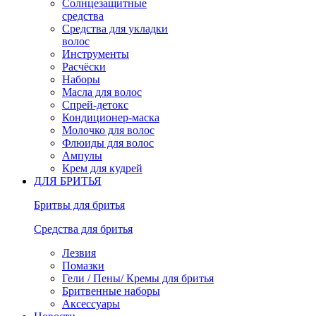
Солнцезащитные
средства
Средства для укладки
волос
Инструменты
Расчёски
Наборы
Масла для волос
Спрей-детокс
Кондиционер-маска
Молочко для волос
Флюиды для волос
Ампулы
Крем для кудрей
ДЛЯ БРИТЬЯ
Бритвы для бритья
Средства для бритья
Лезвия
Помазки
Гели / Пены/ Кремы для бритья
Бритвенные наборы
Аксессуары