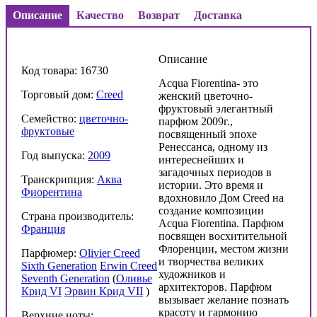
Описание
Качество
Возврат
Доставка
Описание
Код товара: 16730
Acqua Fiorentina- это
Торговый дом:
Creed
женский цветочно-
фруктовый элегантный
Семейство:
цветочно-
парфюм 2009г.,
фруктовые
посвященный эпохе
Ренессанса, одному из
Год выпуска:
2009
интереснейших и
загадочных периодов в
Транскрипция:
Аква
истории. Это время и
Фиорентина
вдохновило Дом Creed на
создание композиции
Страна производитель:
Acqua Fiorentina. Парфюм
Франция
посвящен восхитительной
Флоренции, местом жизни
Парфюмер:
Olivier Creed
и творчества великих
Sixth Generation
Erwin Creed
художников и
Seventh Generation
(
Оливье
архитекторов. Парфюм
Крид VI
Эрвин Крид VII
)
вызывает желание познать
красоту и гармонию
Верхние ноты: