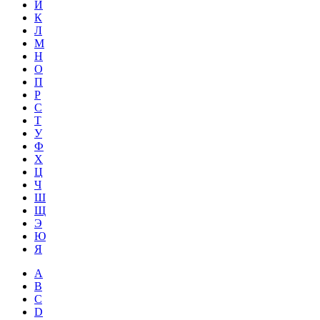
Й
К
Л
М
Н
О
П
Р
С
Т
У
Ф
Х
Ц
Ч
Ш
Щ
Э
Ю
Я
A
B
C
D