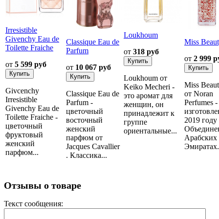
Irresistible
Loukhoum
Givenchy Eau de
Classique Eau de
Miss Beau
Toilette Fraiche
Parfum
от
318 руб
от
2 999 р
от
5 599 руб
от
10 067 руб
Loukhoum от
Miss Beau
Keiko Mecheri -
Givcenchy
Classique Eau de
от Noran
это аромат для
Irresistible
Parfum -
Perfumes -
женщин, он
Givenchy Eau de
цветочный
изготовле
принадлежит к
Toilette Fraiche -
восточный
2019 году
группе
цветочный
женский
Объедине
ориентальные...
фруктовый
парфюм от
Арабских
женский
Jacques Cavallier
Эмиратах..
парфюм...
. Классика...
Отзывы о товаре
Текст сообщения: