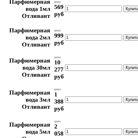
Парфюмерная
цена
569
вода 1мл
руб
Отливант
Парфюмерная
цена
999
вода 2мл
руб
Отливант
цена
Парфюмерная
10
вода 30мл
277
Отливант
руб
цена
Парфюмерная
1
вода 3мл
388
Отливант
руб
цена
Парфюмерная
2
вода 5мл
058