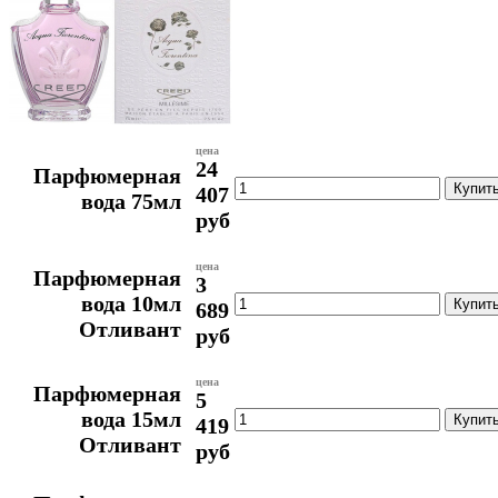
цена
24
Парфюмерная
407
вода 75мл
руб
цена
Парфюмерная
3
вода 10мл
689
Отливант
руб
цена
Парфюмерная
5
вода 15мл
419
Отливант
руб