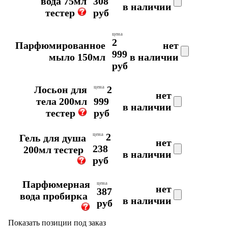
вода 75мл
308
в наличии
тестер
руб
цена
2
Парфюмированное
нет
999
мыло 150мл
в наличии
руб
Лосьон для
цена
2
нет
тела 200мл
999
в наличии
тестер
руб
цена
2
Гель для душа
нет
238
200мл тестер
в наличии
руб
Парфюмерная
цена
нет
387
вода пробирка
в наличии
руб
Показать позиции под заказ