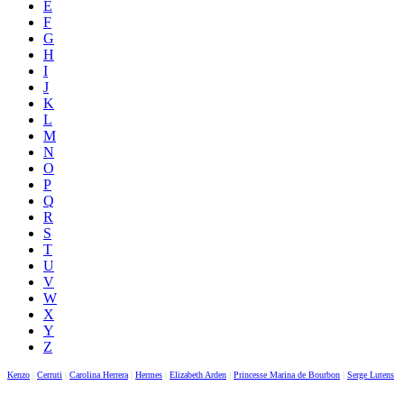
E
F
G
H
I
J
K
L
M
N
O
P
Q
R
S
T
U
V
W
X
Y
Z
Kenzo
|
Cerruti
|
Carolina Herrera
|
Hermes
|
Elizabeth Arden
|
Princesse Marina de Bourbon
|
Serge Lutens
|