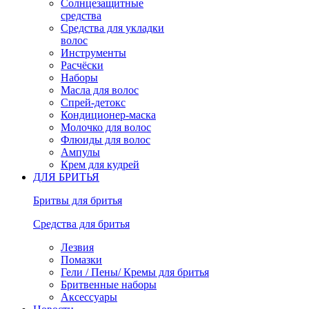
Солнцезащитные
средства
Средства для укладки
волос
Инструменты
Расчёски
Наборы
Масла для волос
Спрей-детокс
Кондиционер-маска
Молочко для волос
Флюиды для волос
Ампулы
Крем для кудрей
ДЛЯ БРИТЬЯ
Бритвы для бритья
Средства для бритья
Лезвия
Помазки
Гели / Пены/ Кремы для бритья
Бритвенные наборы
Аксессуары