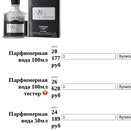
цена
28
Парфюмерная
177
вода 100мл
руб
цена
Парфюмерная
26
вода 100мл
628
тестер
руб
цена
24
Парфюмерная
189
вода 50мл
руб