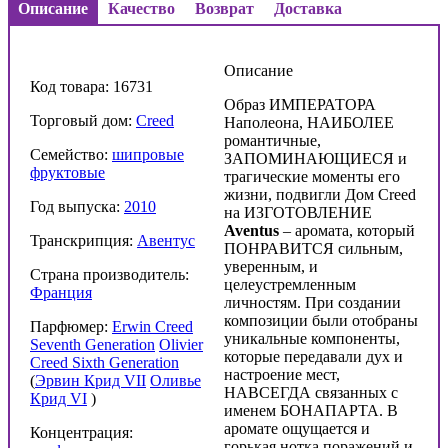
Описание
Качество
Возврат
Доставка
Описание
Код товара: 16731
Образ ИМПЕРАТОРА
Торговый дом:
Creed
Наполеона, НАИБОЛЕЕ
романтичные,
Семейство:
шипровые
ЗАПОМИНАЮЩИЕСЯ и
фруктовые
трагические моменты его
жизни, подвигли Дом Creed
Год выпуска:
2010
на ИЗГОТОВЛЕНИЕ
Aventus
– аромата, который
Транскрипция:
Авентус
ПОНРАВИТСЯ сильным,
уверенным, и
Страна производитель:
целеустремленным
Франция
личностям. При создании
композиции были отобраны
Парфюмер:
Erwin Creed
уникальные компоненты,
Seventh Generation
Olivier
которые передавали дух и
Creed Sixth Generation
настроение мест,
(
Эрвин Крид VII
Оливье
НАВСЕГДА связанных с
Крид VI
)
именем БОНАПАРТА. В
аромате ощущается и
Концентрация:
горькая нотка поражений и