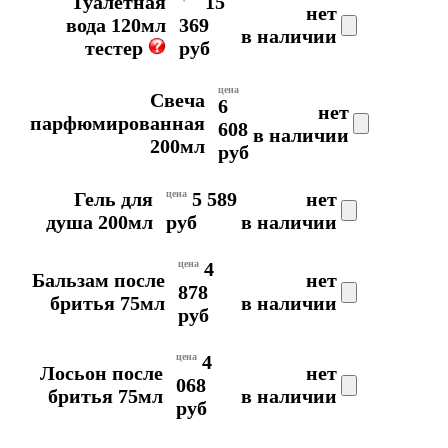
Туалетная
15
нет
вода 120мл
369
в наличии
тестер
руб
цена
Свеча
6
нет
парфюмированная
608
в наличии
200мл
руб
Гель для
цена
5 589
нет
душа 200мл
руб
в наличии
цена
4
Бальзам после
нет
878
бритья 75мл
в наличии
руб
цена
4
Лосьон после
нет
068
бритья 75мл
в наличии
руб