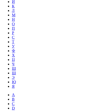
Й
К
Л
М
Н
О
П
Р
С
Т
У
Ф
Х
Ц
Ч
Ш
Щ
Э
Ю
Я
A
B
C
D