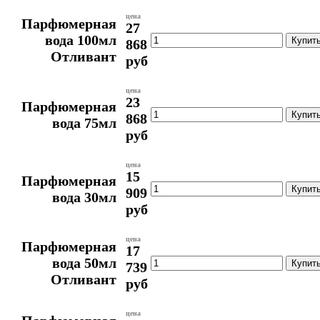
цена
Парфюмерная
27
вода 100мл
868
Отливант
руб
цена
23
Парфюмерная
868
вода 75мл
руб
цена
15
Парфюмерная
909
вода 30мл
руб
цена
Парфюмерная
17
вода 50мл
739
Отливант
руб
цена