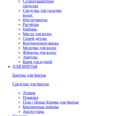
Солнцезащитные
средства
Средства для укладки
волос
Инструменты
Расчёски
Наборы
Масла для волос
Спрей-детокс
Кондиционер-маска
Молочко для волос
Флюиды для волос
Ампулы
Крем для кудрей
ДЛЯ БРИТЬЯ
Бритвы для бритья
Средства для бритья
Лезвия
Помазки
Гели / Пены/ Кремы для бритья
Бритвенные наборы
Аксессуары