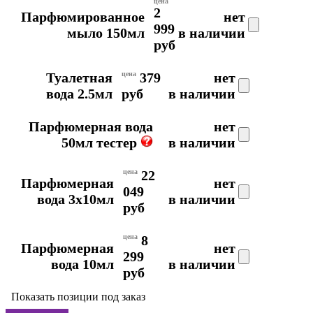
цена
2
Парфюмированное
нет
999
мыло 150мл
в наличии
руб
Туалетная
цена
379
нет
вода 2.5мл
руб
в наличии
Парфюмерная вода
нет
50мл тестер
в наличии
цена
22
Парфюмерная
нет
049
вода 3x10мл
в наличии
руб
цена
8
Парфюмерная
нет
299
вода 10мл
в наличии
руб
Показать позиции под заказ