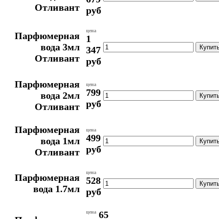
Отливант
руб
цена
Парфюмерная
1
вода 3мл
347
Отливант
руб
Парфюмерная
цена
799
вода 2мл
руб
Отливант
Парфюмерная
цена
499
вода 1мл
руб
Отливант
цена
Парфюмерная
528
вода 1.7мл
руб
цена
65