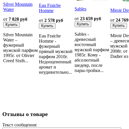
Silver Mountain
Eau Fraiche
Sables
Water
Miroir De
Homme
от
23 659 руб
от
7 828 руб
от
24 769
от
2 578 руб
Sables -
Silver Mountain
Miroir De
Eau Fraiche
древесный
Water –
– древес
Homme -
восточный
фужерный
мужской
фужерный
мужской парфюм
мужской парфюм
2008г. от
пряный мужской
1985г. Кому -
1995г. от Olivier
Dadier из 
парфюм 2010г.
абсолютный
Creed Sixth...
Недооцененный
шедевр, после
аромат и
пары-тройки...
неудивительно...
Отзывы о товаре
Текст сообщения: