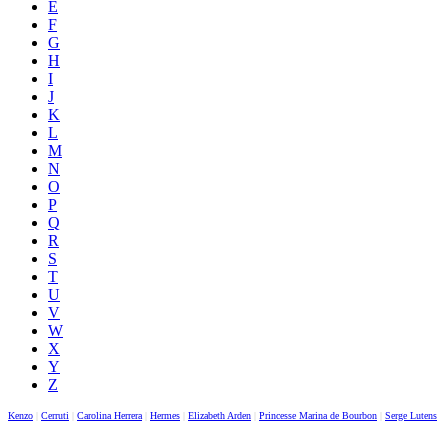
E
F
G
H
I
J
K
L
M
N
O
P
Q
R
S
T
U
V
W
X
Y
Z
Kenzo
|
Cerruti
|
Carolina Herrera
|
Hermes
|
Elizabeth Arden
|
Princesse Marina de Bourbon
|
Serge Lutens
|