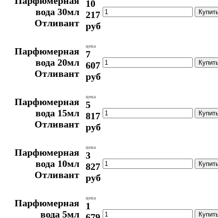
Парфюмерная
10
вода 30мл
217
Отливант
руб
цена
Парфюмерная
7
вода 20мл
607
Отливант
руб
цена
Парфюмерная
5
вода 15мл
817
Отливант
руб
цена
Парфюмерная
3
вода 10мл
827
Отливант
руб
цена
Парфюмерная
1
вода 5мл
679