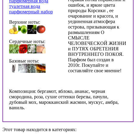
парфюмерная вода
ошибок, и яркие цвета
туалетная вода
природы Корсики , ее
парфюмерный набор
очарование и красота, и
уединенная атмосфера
Верхние ноты:
острова, призывающая к
размышлениям О
СМЫСЛЕ
Сердечные ноты:
ЧЕЛОВЕЧЕСКОЙ ЖИЗНИ
и ПУТЯХ ОБРЕТЕНИЯ
ВНУТРЕННЕГО ПОКОЯ.
Парфюм был создан в
Базовые ноты:
2010г. Покупайте и
составляйте свое мнение!
Композиция: бергамот, яблоко, ананас, черная
смородина, роза, сухие оттенки березы, пачули,
дубовый мох, марокканский жасмин, мускус, амбра,
ваниль.
Этот товар находится в категориях: