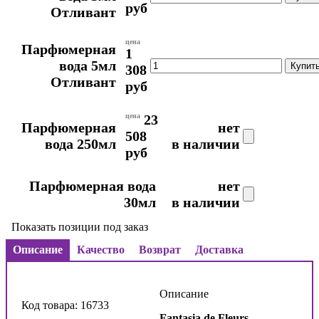
руб
Отливант
цена
Парфюмерная
1
вода 5мл
308
Отливант
руб
цена
23
Парфюмерная
нет
508
вода 250мл
в наличии
руб
Парфюмерная вода
нет
30мл
в наличии
Показать позиции под заказ
Описание
Качество
Возврат
Доставка
Описание
Код товара: 16733
Fantasia de Fleurs
–