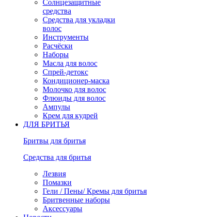
Солнцезащитные
средства
Средства для укладки
волос
Инструменты
Расчёски
Наборы
Масла для волос
Спрей-детокс
Кондиционер-маска
Молочко для волос
Флюиды для волос
Ампулы
Крем для кудрей
ДЛЯ БРИТЬЯ
Бритвы для бритья
Средства для бритья
Лезвия
Помазки
Гели / Пены/ Кремы для бритья
Бритвенные наборы
Аксессуары