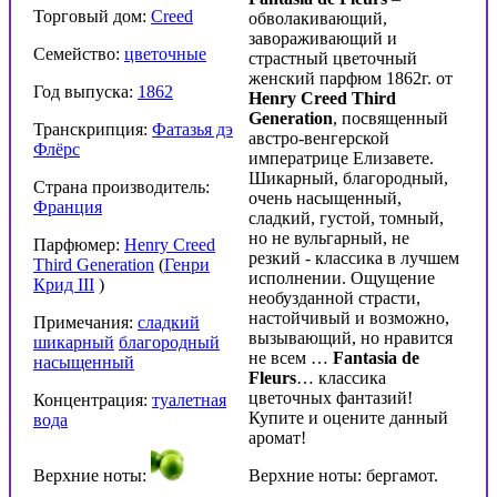
Торговый дом:
Creed
обволакивающий,
завораживающий и
Семейство:
цветочные
страстный цветочный
женский парфюм 1862г. от
Год выпуска:
1862
Henry Creed Third
Generation
, посвященный
Транскрипция:
Фатазья дэ
австро-венгерской
Флёрс
императрице Елизавете.
Шикарный, благородный,
Страна производитель:
очень насыщенный,
Франция
сладкий, густой, томный,
но не вульгарный, не
Парфюмер:
Henry Creed
резкий - классика в лучшем
Third Generation
(
Генри
исполнении. Ощущение
Крид III
)
необузданной страсти,
настойчивый и возможно,
Примечания:
сладкий
вызывающий, но нравится
шикарный
благородный
не всем …
Fantasia de
насыщенный
Fleurs
… классика
цветочных фантазий!
Концентрация:
туалетная
Купите и оцените данный
вода
аромат!
Верхние ноты:
Верхние ноты: бергамот.