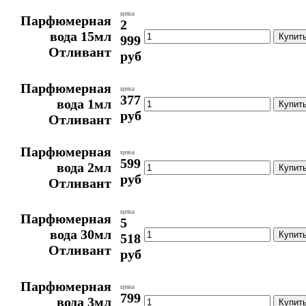
цена
Парфюмерная
2
вода 15мл
999
Отливант
руб
Парфюмерная
цена
377
вода 1мл
руб
Отливант
Парфюмерная
цена
599
вода 2мл
руб
Отливант
цена
Парфюмерная
5
вода 30мл
518
Отливант
руб
Парфюмерная
цена
799
вода 3мл