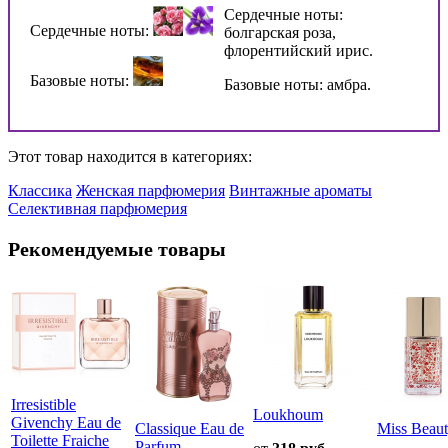
Сердечные ноты:
Сердечные ноты:
болгарская роза,
флорентийский ирис.
Базовые ноты:
Базовые ноты: амбра.
Этот товар находится в категориях:
Классика
Женская парфюмерия
Винтажные ароматы
Селективная парфюмерия
Рекомендуемые товары
Irresistible
Loukhoum
Givenchy Eau de
Classique Eau de
Miss Beau
Toilette Fraiche
Parfum