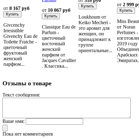
от
318 руб
от
2 999 р
от
8 167 руб
от
10 067 руб
Loukhoum от
Miss Beau
Keiko Mecheri -
Givcenchy
Classique Eau de
от Noran
это аромат для
Irresistible
Parfum -
Perfumes -
женщин, он
Givenchy Eau de
цветочный
изготовле
принадлежит к
Toilette Fraiche -
восточный
2019 году
группе
цветочный
женский
Объедине
ориентальные...
фруктовый
парфюм от
Арабских
женский
Jacques Cavallier
Эмиратах..
парфюм...
. Классика...
Отзывы о товаре
Текст сообщения:
Ваше имя:
Пока нет комментариев