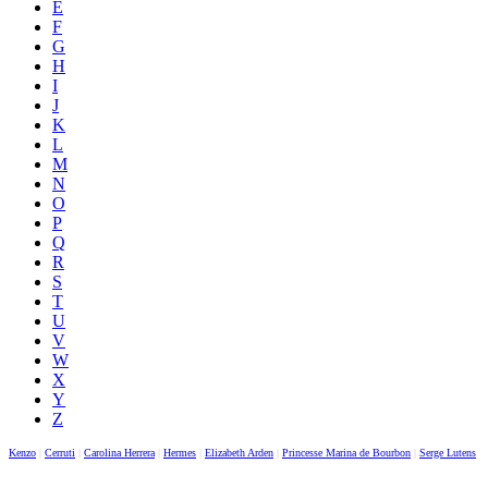
E
F
G
H
I
J
K
L
M
N
O
P
Q
R
S
T
U
V
W
X
Y
Z
Kenzo
|
Cerruti
|
Carolina Herrera
|
Hermes
|
Elizabeth Arden
|
Princesse Marina de Bourbon
|
Serge Lutens
|