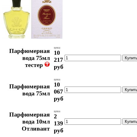
цена
Парфюмерная
10
вода 75мл
217
тестер
руб
цена
10
Парфюмерная
067
вода 75мл
руб
цена
Парфюмерная
2
вода 10мл
139
Отливант
руб