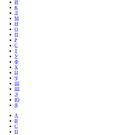
Й
К
Л
М
Н
О
П
Р
С
Т
У
Ф
Х
Ц
Ч
Ш
Щ
Э
Ю
Я
A
B
C
D