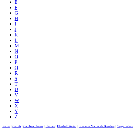
E
F
G
H
I
J
K
L
M
N
O
P
Q
R
S
T
U
V
W
X
Y
Z
Kenzo
|
Cerruti
|
Carolina Herrera
|
Hermes
|
Elizabeth Arden
|
Princesse Marina de Bourbon
|
Serge Lutens
|