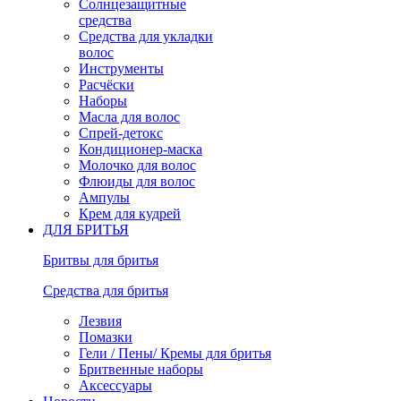
Солнцезащитные
средства
Средства для укладки
волос
Инструменты
Расчёски
Наборы
Масла для волос
Спрей-детокс
Кондиционер-маска
Молочко для волос
Флюиды для волос
Ампулы
Крем для кудрей
ДЛЯ БРИТЬЯ
Бритвы для бритья
Средства для бритья
Лезвия
Помазки
Гели / Пены/ Кремы для бритья
Бритвенные наборы
Аксессуары