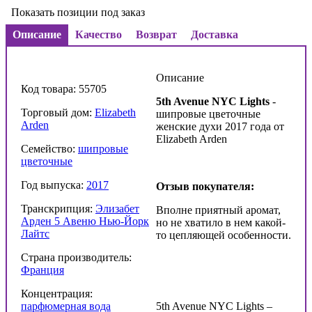
Показать позиции под заказ
Описание
Качество
Возврат
Доставка
Описание
Код товара: 55705
5th Avenue NYC Lights
-
Торговый дом:
Elizabeth
шипровые цветочные
Arden
женские духи 2017 года от
Elizabeth Arden
Семейство:
шипровые
цветочные
Год выпуска:
2017
Отзыв покупателя:
Транскрипция:
Элизабет
Вполне приятный аромат,
Арден 5 Авеню Нью-Йорк
но не хватило в нем какой-
Лайтс
то цепляющей особенности.
Страна производитель:
Франция
Концентрация:
парфюмерная вода
5th Avenue NYC Lights –