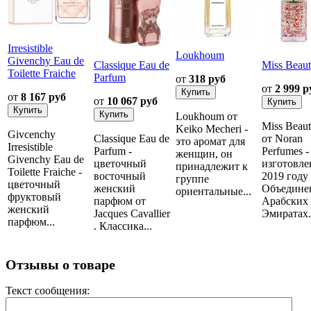
Irresistible
Loukhoum
Givenchy Eau de
Classique Eau de
Miss Beau
Toilette Fraiche
Parfum
от
318 руб
от
2 999 р
от
8 167 руб
от
10 067 руб
Loukhoum от
Miss Beau
Keiko Mecheri -
Givcenchy
Classique Eau de
от Noran
это аромат для
Irresistible
Parfum -
Perfumes -
женщин, он
Givenchy Eau de
цветочный
изготовле
принадлежит к
Toilette Fraiche -
восточный
2019 году
группе
цветочный
женский
Объедине
ориентальные...
фруктовый
парфюм от
Арабских
женский
Jacques Cavallier
Эмиратах..
парфюм...
. Классика...
Отзывы о товаре
Текст сообщения: