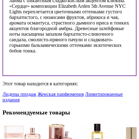
лайма с пикантным сладко-кислым акцентом клюквы.
«Сердце» композиции Elizabeth Arden 5th Avenue NYC
Lights переплетается цветочными оттенками густого
бархатистого, с нюансами фруктов, абрикоса и чая,
аромата османтуса, страстного дымного ириса и тонких
акцентов благородной амбры. Древесные шлейфовые
ноты насыщены запахом бархатисто-сливочного
сандала, смолисто-пряного пачули и сладковато-
горькими бальзамическими оттенками экзотических
бобов тонка.
Этот товар находится в категориях:
Лидеры продаж
Женская парфюмерия
Лимитированные
издания
Рекомендуемые товары