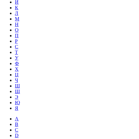
Й
К
Л
М
Н
О
П
Р
С
Т
У
Ф
Х
Ц
Ч
Ш
Щ
Э
Ю
Я
A
B
C
D