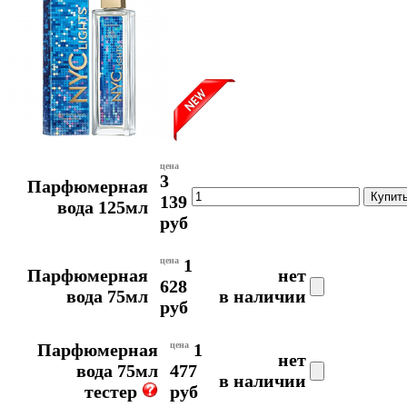
цена
3
Парфюмерная
139
вода 125мл
руб
цена
1
Парфюмерная
нет
628
вода 75мл
в наличии
руб
Парфюмерная
цена
1
нет
вода 75мл
477
в наличии
тестер
руб