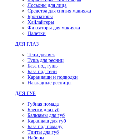
Лосьоны для лица
Средства для снятия макияжа
Бронзаторы
Хайлайтеры
Фиксаторы для макияжа
Палетки
ДЛЯ ГЛАЗ
Тени для век
Тушь для ресниц
База под тушь
База под тени
Карандаши и подводки
Накладные ресницы
ДЛЯ ГУБ
Губная помада
Блески для губ
Бальзамы для губ
Карандаш для губ
База под помаду
Тинты для губ
Наборы