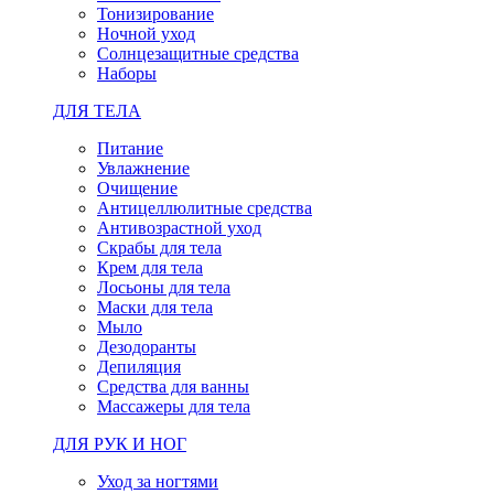
Тонизирование
Ночной уход
Солнцезащитные средства
Наборы
ДЛЯ ТЕЛА
Питание
Увлажнение
Очищение
Антицеллюлитные средства
Антивозрастной уход
Скрабы для тела
Крем для тела
Лосьоны для тела
Маски для тела
Мыло
Дезодоранты
Депиляция
Средства для ванны
Массажеры для тела
ДЛЯ РУК И НОГ
Уход за ногтями