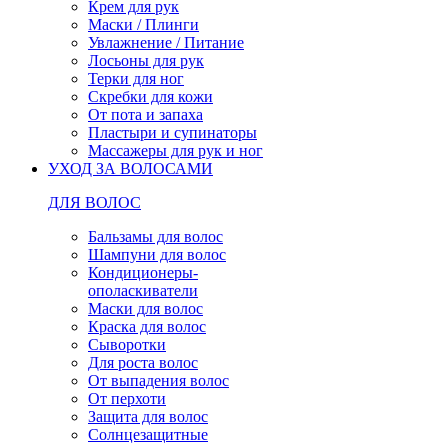
Крем для рук
Маски / Плинги
Увлажнение / Питание
Лосьоны для рук
Терки для ног
Скребки для кожи
От пота и запаха
Пластыри и супинаторы
Массажеры для рук и ног
УХОД ЗА ВОЛОСАМИ
ДЛЯ ВОЛОС
Бальзамы для волос
Шампуни для волос
Кондиционеры-
ополаскиватели
Маски для волос
Краска для волос
Сыворотки
Для роста волос
От выпадения волос
От перхоти
Защита для волос
Солнцезащитные