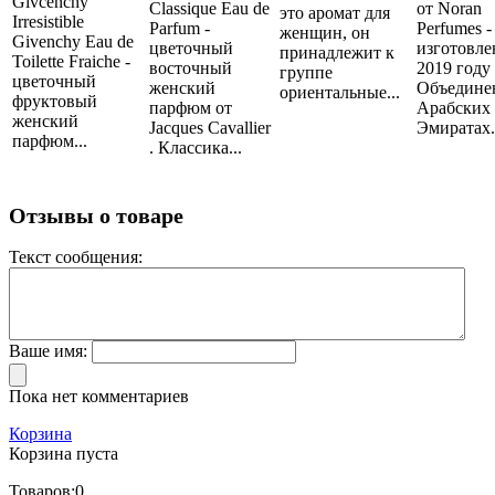
Givcenchy
Classique Eau de
от Noran
это аромат для
Irresistible
Parfum -
Perfumes -
женщин, он
Givenchy Eau de
цветочный
изготовле
принадлежит к
Toilette Fraiche -
восточный
2019 году
группе
цветочный
женский
Объедине
ориентальные...
фруктовый
парфюм от
Арабских
женский
Jacques Cavallier
Эмиратах..
парфюм...
. Классика...
Отзывы о товаре
Текст сообщения:
Ваше имя:
Пока нет комментариев
Корзина
Корзина пуста
Товаров:
0