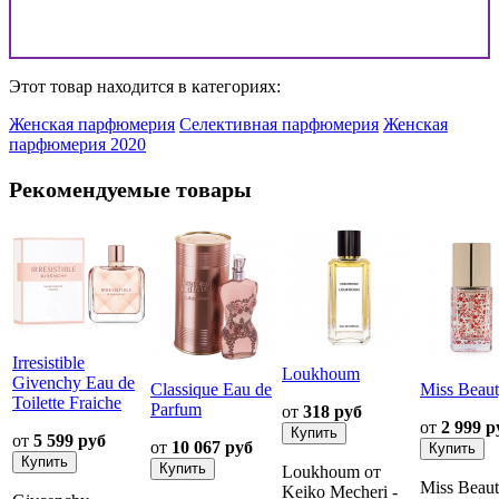
Этот товар находится в категориях:
Женская парфюмерия
Селективная парфюмерия
Женская
парфюмерия 2020
Рекомендуемые товары
Irresistible
Loukhoum
Givenchy Eau de
Classique Eau de
Miss Beau
Toilette Fraiche
Parfum
от
318 руб
от
2 999 р
от
5 599 руб
от
10 067 руб
Loukhoum от
Miss Beau
Keiko Mecheri -