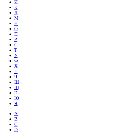
Й
К
Л
М
Н
О
П
Р
С
Т
У
Ф
Х
Ц
Ч
Ш
Щ
Э
Ю
Я
A
B
C
D