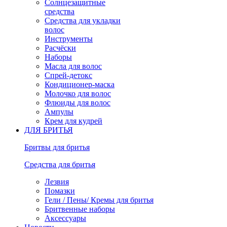
Солнцезащитные
средства
Средства для укладки
волос
Инструменты
Расчёски
Наборы
Масла для волос
Спрей-детокс
Кондиционер-маска
Молочко для волос
Флюиды для волос
Ампулы
Крем для кудрей
ДЛЯ БРИТЬЯ
Бритвы для бритья
Средства для бритья
Лезвия
Помазки
Гели / Пены/ Кремы для бритья
Бритвенные наборы
Аксессуары