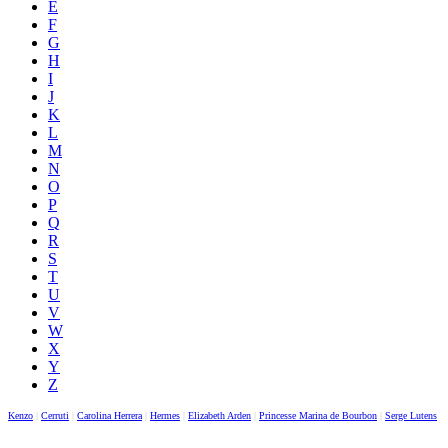
E
F
G
H
I
J
K
L
M
N
O
P
Q
R
S
T
U
V
W
X
Y
Z
Kenzo
|
Cerruti
|
Carolina Herrera
|
Hermes
|
Elizabeth Arden
|
Princesse Marina de Bourbon
|
Serge Lutens
|