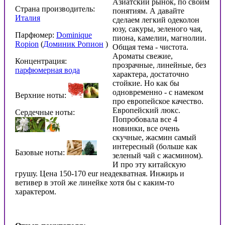
Азиатский рынок, по своим
Страна производитель:
понятиям. А давайте
Италия
сделаем легкий одеколон
юзу, сакуры, зеленого чая,
Парфюмер:
Dominique
пиона, камелии, магнолии.
Ropion
(
Доминик Ропион
)
Общая тема - чистота.
Ароматы свежие,
Концентрация:
прозрачные, линейные, без
парфюмерная вода
характера, достаточно
стойкие. Но как бы
одновременно - с намеком
Верхние ноты:
про европейское качество.
Европейский люкс.
Сердечные ноты:
Попробовала все 4
новинки, все очень
скучные, жасмин самый
интересный (больше как
Базовые ноты:
зeленый чай с жасмином).
И про эту китайскую
грушу. Цена 150-170 eur неадекватная. Инжирь и
ветивер в этой же линейке хотя бы с каким-то
характером.