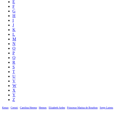
E
F
G
H
I
J
K
L
M
N
O
P
Q
R
S
T
U
V
W
X
Y
Z
Kenzo
|
Cerruti
|
Carolina Herrera
|
Hermes
|
Elizabeth Arden
|
Princesse Marina de Bourbon
|
Serge Lutens
|