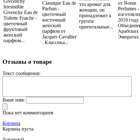
Givcenchy
Classique Eau de
от Noran
это аромат для
Irresistible
Parfum -
Perfumes -
женщин, он
Givenchy Eau de
цветочный
изготовле
принадлежит к
Toilette Fraiche -
восточный
2019 году
группе
цветочный
женский
Объедине
ориентальные...
фруктовый
парфюм от
Арабских
женский
Jacques Cavallier
Эмиратах..
парфюм...
. Классика...
Отзывы о товаре
Текст сообщения:
Ваше имя:
Пока нет комментариев
Корзина
Корзина пуста
Товаров:
0