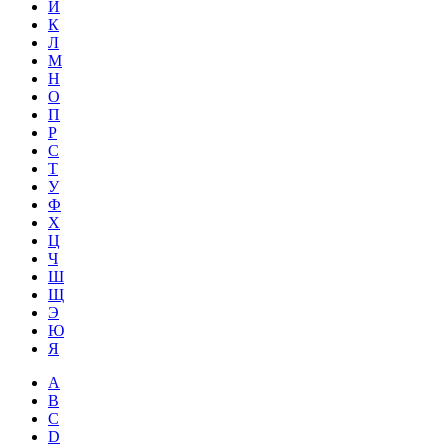
Й
К
Л
М
Н
О
П
Р
С
Т
У
Ф
Х
Ц
Ч
Ш
Щ
Э
Ю
Я
A
B
C
D