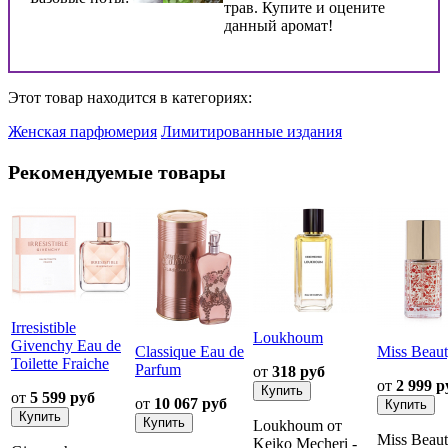
трав. Купите и оцените
данный аромат!
Этот товар находится в категориях:
Женская парфюмерия
Лимитированные издания
Рекомендуемые товары
Irresistible
Loukhoum
Givenchy Eau de
Classique Eau de
Miss Beau
Toilette Fraiche
Parfum
от
318 руб
от
2 999 р
от
5 599 руб
от
10 067 руб
Loukhoum от
Miss Beau
Keiko Mecheri -