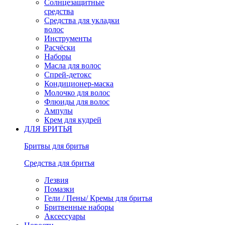
Солнцезащитные
средства
Средства для укладки
волос
Инструменты
Расчёски
Наборы
Масла для волос
Спрей-детокс
Кондиционер-маска
Молочко для волос
Флюиды для волос
Ампулы
Крем для кудрей
ДЛЯ БРИТЬЯ
Бритвы для бритья
Средства для бритья
Лезвия
Помазки
Гели / Пены/ Кремы для бритья
Бритвенные наборы
Аксессуары