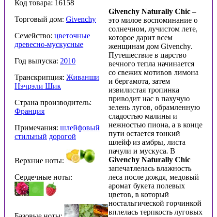
Код товара: 16158
Givenchy Naturally Chic
–
Торговый дом:
Givenchy
это милое воспоминание о
солнечном, лучистом лете,
Семейство:
цветочные
которое дарит всем
древесно-мускусные
женщинам дом Givenchy.
Путешествие в царство
Год выпуска:
2010
вечного тепла начинается
со свежих мотивов лимона
Транскрипция:
Живанши
и бергамота, затем
Нэчрэли Шик
извилистая тропинка
приводит нас в пахучую
Страна производитель:
зелень лугов, обрамленную
Франция
сладостью малины и
нежностью пиона, а в конце
Примечания:
шлейфовый
пути остается тонкий
стильный
дорогой
шлейф из амбры, листа
пачули и мускуса. В
Givenchy Naturally Chic
Верхние ноты:
запечатлелась влажность
Сердечные ноты:
леса после дождя, медовый
аромат букета полевых
цветов, в который
ностальгической горчинкой
вплелась терпкость луговых
Базовые ноты: