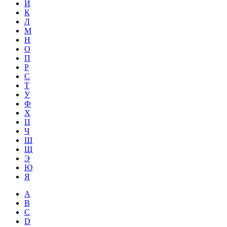
Й
К
Л
М
Н
О
П
Р
С
Т
У
Ф
Х
Ц
Ч
Ш
Щ
Э
Ю
Я
A
B
C
D