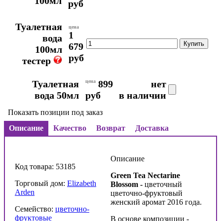
100мл
руб
Туалетная
цена
1
вода
679
100мл
руб
тестер
Туалетная
цена
899
нет
вода 50мл
руб
в наличии
Показать позиции под заказ
Описание
Качество
Возврат
Доставка
Описание
Код товара: 53185
Green Tea Nectarine
Торговый дом:
Elizabeth
Blossom -
цветочный
Arden
цветочно-фруктовый
женский аромат 2016 года.
Семейство:
цветочно-
фруктовые
В основе композиции -