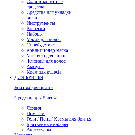
Солнцезащитные
средства
Средства для укладки
волос
Инструменты
Расчёски
Наборы
Масла для волос
Спрей-детокс
Кондиционер-маска
Молочко для волос
Флюиды для волос
Ампулы
Крем для кудрей
ДЛЯ БРИТЬЯ
Бритвы для бритья
Средства для бритья
Лезвия
Помазки
Гели / Пены/ Кремы для бритья
Бритвенные наборы
Аксессуары