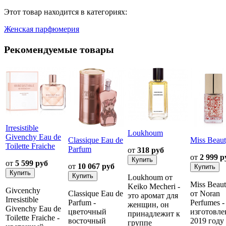
Этот товар находится в категориях:
Женская парфюмерия
Рекомендуемые товары
Irresistible
Loukhoum
Givenchy Eau de
Classique Eau de
Miss Beau
Toilette Fraiche
Parfum
от
318 руб
от
2 999 р
от
5 599 руб
от
10 067 руб
Loukhoum от
Miss Beau
Keiko Mecheri -
Givcenchy
Classique Eau de
от Noran
это аромат для
Irresistible
Parfum -
Perfumes -
женщин, он
Givenchy Eau de
цветочный
изготовле
принадлежит к
Toilette Fraiche -
восточный
2019 году
группе