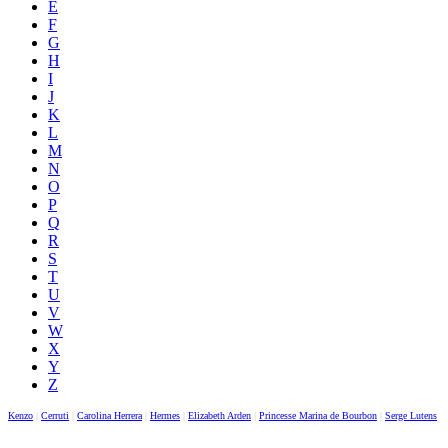
E
F
G
H
I
J
K
L
M
N
O
P
Q
R
S
T
U
V
W
X
Y
Z
Kenzo
|
Cerruti
|
Carolina Herrera
|
Hermes
|
Elizabeth Arden
|
Princesse Marina de Bourbon
|
Serge Lutens
|