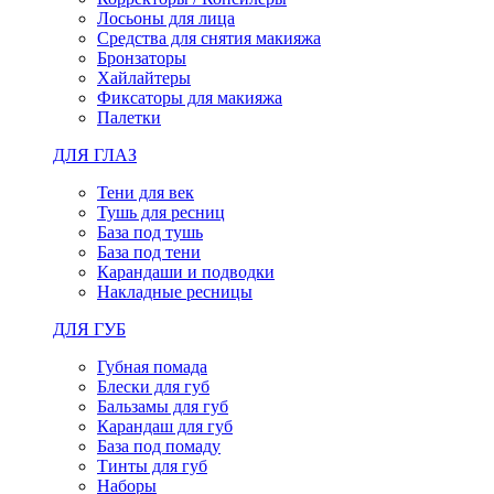
Лосьоны для лица
Средства для снятия макияжа
Бронзаторы
Хайлайтеры
Фиксаторы для макияжа
Палетки
ДЛЯ ГЛАЗ
Тени для век
Тушь для ресниц
База под тушь
База под тени
Карандаши и подводки
Накладные ресницы
ДЛЯ ГУБ
Губная помада
Блески для губ
Бальзамы для губ
Карандаш для губ
База под помаду
Тинты для губ
Наборы