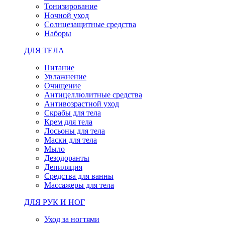
Тонизирование
Ночной уход
Солнцезащитные средства
Наборы
ДЛЯ ТЕЛА
Питание
Увлажнение
Очищение
Антицеллюлитные средства
Антивозрастной уход
Скрабы для тела
Крем для тела
Лосьоны для тела
Маски для тела
Мыло
Дезодоранты
Депиляция
Средства для ванны
Массажеры для тела
ДЛЯ РУК И НОГ
Уход за ногтями