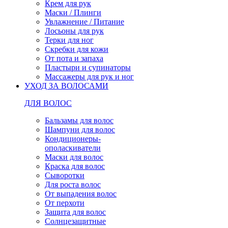
Крем для рук
Маски / Плинги
Увлажнение / Питание
Лосьоны для рук
Терки для ног
Скребки для кожи
От пота и запаха
Пластыри и супинаторы
Массажеры для рук и ног
УХОД ЗА ВОЛОСАМИ
ДЛЯ ВОЛОС
Бальзамы для волос
Шампуни для волос
Кондиционеры-
ополаскиватели
Маски для волос
Краска для волос
Сыворотки
Для роста волос
От выпадения волос
От перхоти
Защита для волос
Солнцезащитные