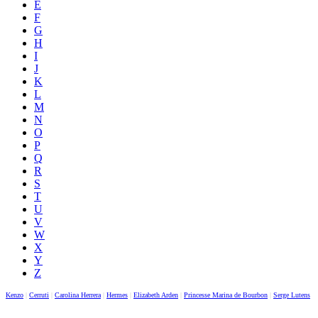
E
F
G
H
I
J
K
L
M
N
O
P
Q
R
S
T
U
V
W
X
Y
Z
Kenzo
|
Cerruti
|
Carolina Herrera
|
Hermes
|
Elizabeth Arden
|
Princesse Marina de Bourbon
|
Serge Lutens
|