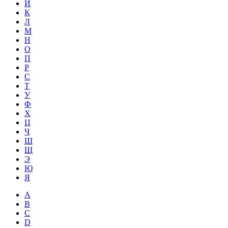
Й
К
Л
М
Н
О
П
Р
С
Т
У
Ф
Х
Ц
Ч
Ш
Щ
Э
Ю
Я
A
B
C
D