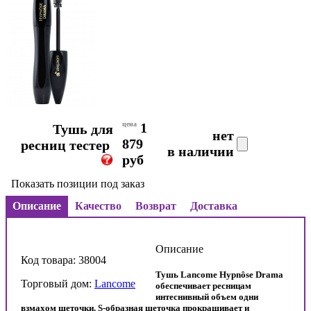
цена
1
Тушь для
нет
879
ресниц тестер
в наличии
руб
Показать позиции под заказ
Описание
Качество
Возврат
Доставка
Описание
Код товара: 38004
Тушь Lancome Hypnôse Drama
Торговый дом:
Lancome
обеспечивает ресницам
интеснивный объем одни
взмахом щеточки. S-образная щеточка прокрашивает и