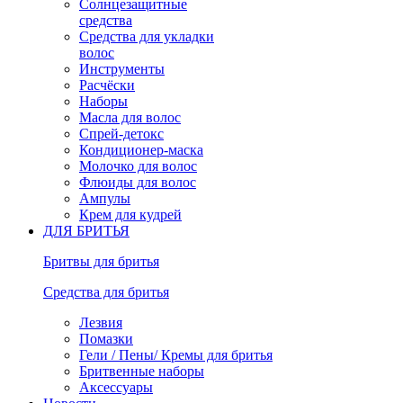
Солнцезащитные
средства
Средства для укладки
волос
Инструменты
Расчёски
Наборы
Масла для волос
Спрей-детокс
Кондиционер-маска
Молочко для волос
Флюиды для волос
Ампулы
Крем для кудрей
ДЛЯ БРИТЬЯ
Бритвы для бритья
Средства для бритья
Лезвия
Помазки
Гели / Пены/ Кремы для бритья
Бритвенные наборы
Аксессуары