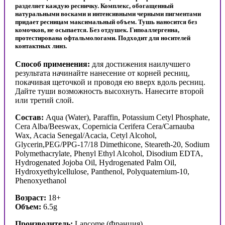
разделяет каждую ресничку. Комплекс, обогащенный
натуральными восками и интенсивными черными пигментами
придает ресницам максимальный объем. Тушь наносится без
комочков, не осыпается. Без отдушек. Гипоаллергенна,
протестирована офтальмологами. Подходит для носителей
контактных линз.
Способ
применения:
для достижения наилучшего
результата начинайте нанесение от корней ресниц,
покачивая щеточкой и проводя ею вверх вдоль ресниц.
Дайте туши возможность высохнуть. Нанесите второй
или третий слой.
Состав:
Aqua (Water), Paraffin, Potassium Cetyl Phosphate,
Cera Alba/Beeswax, Copernicia Cerifera Cera/Carnauba
Wax, Acacia Senegal/Acacia, Cetyl Alcohol,
Glycerin,PEG/PPG-17/18 Dimethicone, Steareth-20, Sodium
Polymethacrylate, Phenyl Ethyl Alcohol, Disodium EDTA,
Hydrogenated Jojoba Oil, Hydrogenated Palm Oil,
Hydroxyethylcellulose, Panthenol, Polyquaternium-10,
Phenoxyethanol
Возраст:
18+
Объем:
6.5g
Производитель:
Lancome (Франция)