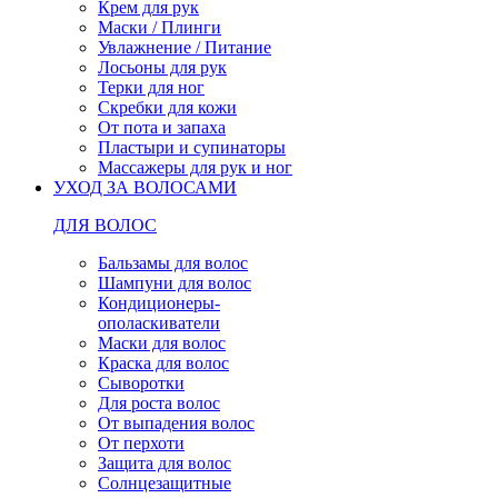
Крем для рук
Маски / Плинги
Увлажнение / Питание
Лосьоны для рук
Терки для ног
Скребки для кожи
От пота и запаха
Пластыри и супинаторы
Массажеры для рук и ног
УХОД ЗА ВОЛОСАМИ
ДЛЯ ВОЛОС
Бальзамы для волос
Шампуни для волос
Кондиционеры-
ополаскиватели
Маски для волос
Краска для волос
Сыворотки
Для роста волос
От выпадения волос
От перхоти
Защита для волос
Солнцезащитные