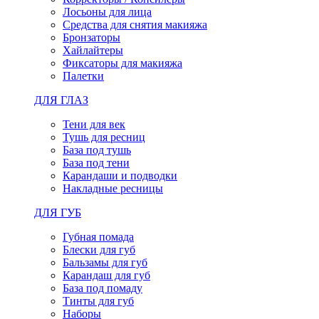
Лосьоны для лица
Средства для снятия макияжа
Бронзаторы
Хайлайтеры
Фиксаторы для макияжа
Палетки
ДЛЯ ГЛАЗ
Тени для век
Тушь для ресниц
База под тушь
База под тени
Карандаши и подводки
Накладные ресницы
ДЛЯ ГУБ
Губная помада
Блески для губ
Бальзамы для губ
Карандаш для губ
База под помаду
Тинты для губ
Наборы