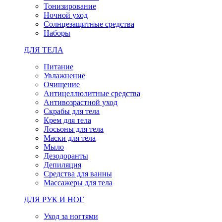
Тонизирование
Ночной уход
Солнцезащитные средства
Наборы
ДЛЯ ТЕЛА
Питание
Увлажнение
Очищение
Антицеллюлитные средства
Антивозрастной уход
Скрабы для тела
Крем для тела
Лосьоны для тела
Маски для тела
Мыло
Дезодоранты
Депиляция
Средства для ванны
Массажеры для тела
ДЛЯ РУК И НОГ
Уход за ногтями