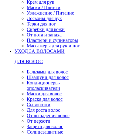
Крем для рук
Маски / Плинги
Увлажнение / Питание
Лосьоны для рук
Терки для ног
Скребки для кожи
От пота и запаха
Пластыри и супинаторы
Массажеры для рук и ног
УХОД ЗА ВОЛОСАМИ
ДЛЯ ВОЛОС
Бальзамы для волос
Шампуни для волос
Кондиционеры-
ополаскиватели
Маски для волос
Краска для волос
Сыворотки
Для роста волос
От выпадения волос
От перхоти
Защита для волос
Солнцезащитные