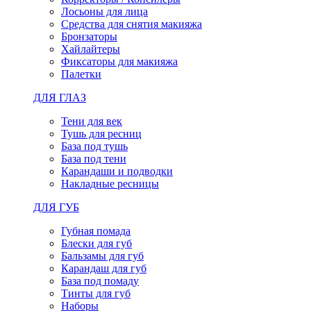
Лосьоны для лица
Средства для снятия макияжа
Бронзаторы
Хайлайтеры
Фиксаторы для макияжа
Палетки
ДЛЯ ГЛАЗ
Тени для век
Тушь для ресниц
База под тушь
База под тени
Карандаши и подводки
Накладные ресницы
ДЛЯ ГУБ
Губная помада
Блески для губ
Бальзамы для губ
Карандаш для губ
База под помаду
Тинты для губ
Наборы