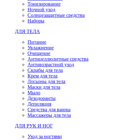
Тонизирование
Ночной уход
Солнцезащитные средства
Наборы
ДЛЯ ТЕЛА
Питание
Увлажнение
Очищение
Антицеллюлитные средства
Антивозрастной уход
Скрабы для тела
Крем для тела
Лосьоны для тела
Маски для тела
Мыло
Дезодоранты
Депиляция
Средства для ванны
Массажеры для тела
ДЛЯ РУК И НОГ
Уход за ногтями