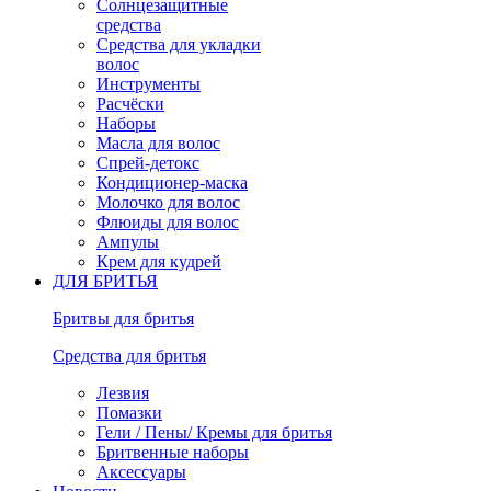
Солнцезащитные
средства
Средства для укладки
волос
Инструменты
Расчёски
Наборы
Масла для волос
Спрей-детокс
Кондиционер-маска
Молочко для волос
Флюиды для волос
Ампулы
Крем для кудрей
ДЛЯ БРИТЬЯ
Бритвы для бритья
Средства для бритья
Лезвия
Помазки
Гели / Пены/ Кремы для бритья
Бритвенные наборы
Аксессуары