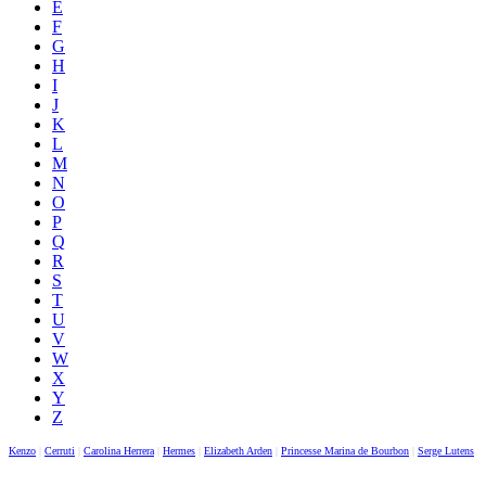
E
F
G
H
I
J
K
L
M
N
O
P
Q
R
S
T
U
V
W
X
Y
Z
Kenzo
|
Cerruti
|
Carolina Herrera
|
Hermes
|
Elizabeth Arden
|
Princesse Marina de Bourbon
|
Serge Lutens
|