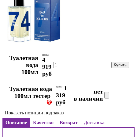
цена
Туалетная
4
вода
919
100мл
руб
цена
1
Туалетная вода
нет
319
100мл тестер
в наличии
руб
Показать позиции под заказ
Описание
Качество
Возврат
Доставка