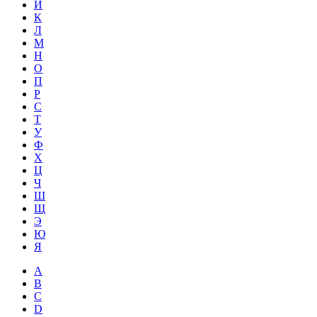
Й
К
Л
М
Н
О
П
Р
С
Т
У
Ф
Х
Ц
Ч
Ш
Щ
Э
Ю
Я
A
B
C
D