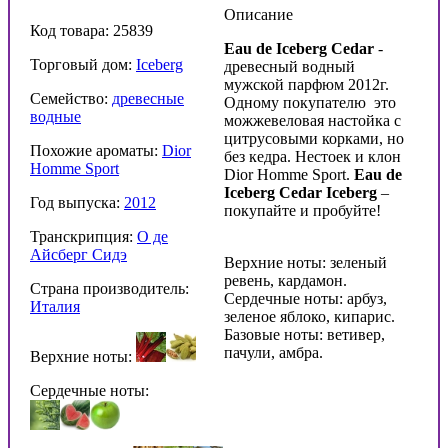
Описание
Код товара: 25839
Eau de Iceberg Cedar
-
Торговый дом:
Iceberg
древесный водный
мужской парфюм 2012г.
Семейство:
древесные
Одному покупателю это
водные
можжевеловая настойка с
цитрусовыми корками, но
Похожие ароматы:
Dior
без кедра. Нестоек и клон
Homme Sport
Dior Homme Sport.
Eau de
Iceberg Cedar Iceberg
–
Год выпуска:
2012
покупайте и пробуйте!
Транскрипция:
О де
Айсберг Cидэ
Верхние ноты: зеленый
ревень, кардамон.
Страна производитель:
Сердечные ноты: арбуз,
Италия
зеленое яблоко, кипарис.
Базовые ноты: ветивер,
пачули, амбра.
Верхние ноты:
Сердечные ноты: