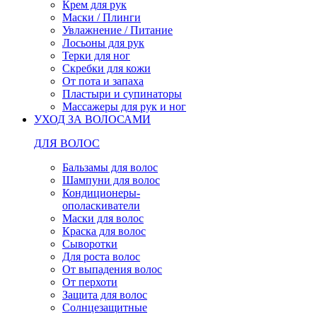
Крем для рук
Маски / Плинги
Увлажнение / Питание
Лосьоны для рук
Терки для ног
Скребки для кожи
От пота и запаха
Пластыри и супинаторы
Массажеры для рук и ног
УХОД ЗА ВОЛОСАМИ
ДЛЯ ВОЛОС
Бальзамы для волос
Шампуни для волос
Кондиционеры-
ополаскиватели
Маски для волос
Краска для волос
Сыворотки
Для роста волос
От выпадения волос
От перхоти
Защита для волос
Солнцезащитные