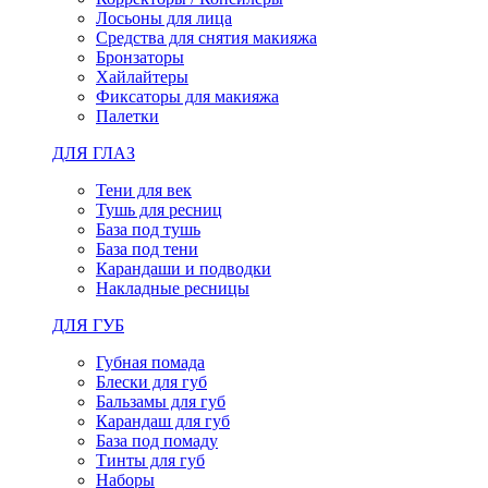
Лосьоны для лица
Средства для снятия макияжа
Бронзаторы
Хайлайтеры
Фиксаторы для макияжа
Палетки
ДЛЯ ГЛАЗ
Тени для век
Тушь для ресниц
База под тушь
База под тени
Карандаши и подводки
Накладные ресницы
ДЛЯ ГУБ
Губная помада
Блески для губ
Бальзамы для губ
Карандаш для губ
База под помаду
Тинты для губ
Наборы