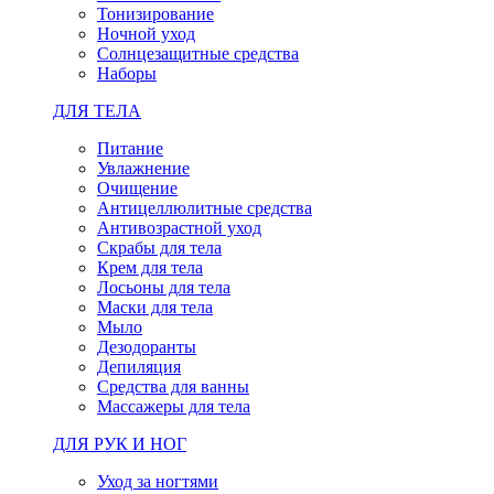
Тонизирование
Ночной уход
Солнцезащитные средства
Наборы
ДЛЯ ТЕЛА
Питание
Увлажнение
Очищение
Антицеллюлитные средства
Антивозрастной уход
Скрабы для тела
Крем для тела
Лосьоны для тела
Маски для тела
Мыло
Дезодоранты
Депиляция
Средства для ванны
Массажеры для тела
ДЛЯ РУК И НОГ
Уход за ногтями