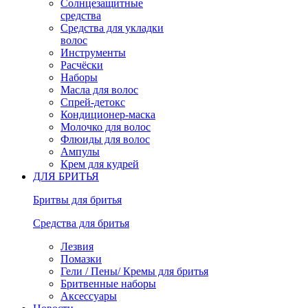
Солнцезащитные
средства
Средства для укладки
волос
Инструменты
Расчёски
Наборы
Масла для волос
Спрей-детокс
Кондиционер-маска
Молочко для волос
Флюиды для волос
Ампулы
Крем для кудрей
ДЛЯ БРИТЬЯ
Бритвы для бритья
Средства для бритья
Лезвия
Помазки
Гели / Пены/ Кремы для бритья
Бритвенные наборы
Аксессуары