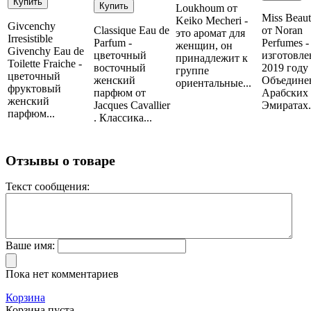
Loukhoum от
Miss Beau
Keiko Mecheri -
Givcenchy
Classique Eau de
от Noran
это аромат для
Irresistible
Parfum -
Perfumes -
женщин, он
Givenchy Eau de
цветочный
изготовле
принадлежит к
Toilette Fraiche -
восточный
2019 году
группе
цветочный
женский
Объедине
ориентальные...
фруктовый
парфюм от
Арабских
женский
Jacques Cavallier
Эмиратах..
парфюм...
. Классика...
Отзывы о товаре
Текст сообщения:
Ваше имя:
Пока нет комментариев
Корзина
Корзина пуста