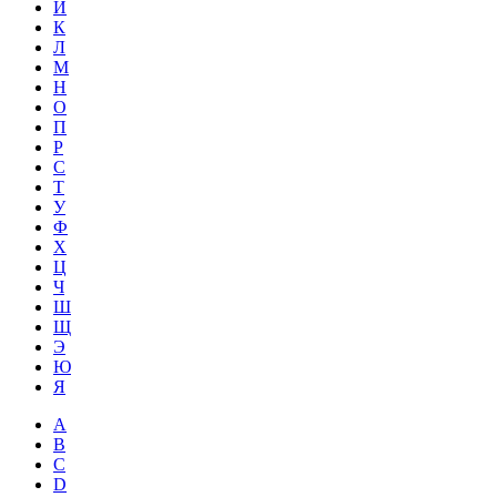
Й
К
Л
М
Н
О
П
Р
С
Т
У
Ф
Х
Ц
Ч
Ш
Щ
Э
Ю
Я
A
B
C
D