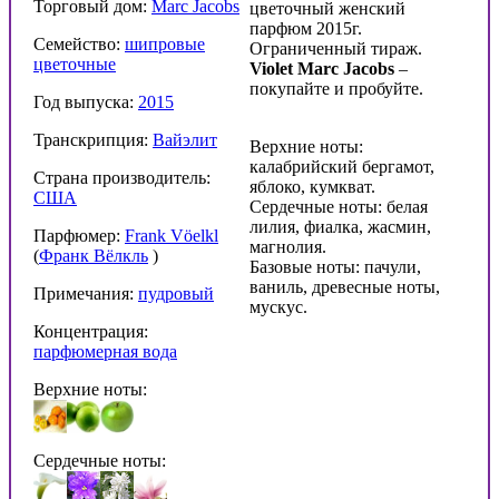
Торговый дом:
Marc Jacobs
цветочный женский
парфюм 2015г.
Семейство:
шипровые
Ограниченный тираж.
цветочные
Violet Marc Jacobs
–
покупайте и пробуйте.
Год выпуска:
2015
Транскрипция:
Вайэлит
Верхние ноты:
калабрийский бергамот,
Страна производитель:
яблоко, кумкват.
США
Сердечные ноты: белая
лилия, фиалка, жасмин,
Парфюмер:
Frank Vöelkl
магнолия.
(
Франк Вёлкль
)
Базовые ноты: пачули,
ваниль, древесные ноты,
Примечания:
пудровый
мускус.
Концентрация:
парфюмерная вода
Верхние ноты:
Сердечные ноты: