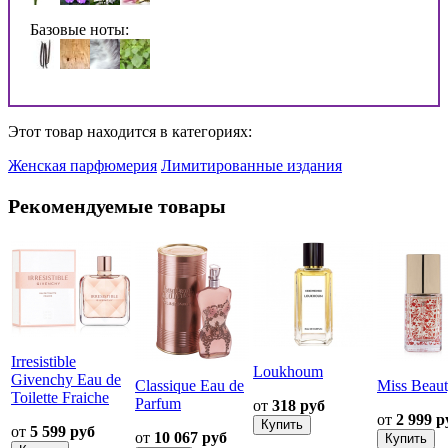
Базовые ноты:
Этот товар находится в категориях:
Женская парфюмерия
Лимитированные издания
Рекомендуемые товары
Irresistible
Loukhoum
Givenchy Eau de
Classique Eau de
Miss Beau
Toilette Fraiche
Parfum
от
318 руб
от
2 999 р
от
5 599 руб
от
10 067 руб