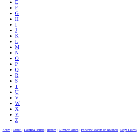
E
F
G
H
I
J
K
L
M
N
O
P
Q
R
S
T
U
V
W
X
Y
Z
Kenzo
|
Cerruti
|
Carolina Herrera
|
Hermes
|
Elizabeth Arden
|
Princesse Marina de Bourbon
|
Serge Lutens
|