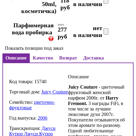
118
50ml,
в наличии
руб
косметичка)
Парфюмерная
цена
нет
277
вода пробирка
в наличии
руб
Показать позиции под заказ
Описание
Качество
Возврат
Доставка
Описание
Код товара: 15740
Juicy Couture
- цветочный
Торговый дом:
Juicy Couture
фруктовый женский
парфюм 2006г. от
Harry
Семейство:
цветочно-
Fremont.
3 награды FiFi, в
фруктовые
том числе за лучшие
люксовые духи 2007г.
Год выпуска:
2006
Покупатели отзываются об
этом аромате по-разному.
Транскрипция:
Джуси
Одной любительнице
Кутюр Джуси Кутюр