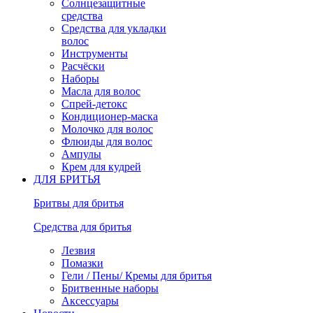
Солнцезащитные
средства
Средства для укладки
волос
Инструменты
Расчёски
Наборы
Масла для волос
Спрей-детокс
Кондиционер-маска
Молочко для волос
Флюиды для волос
Ампулы
Крем для кудрей
ДЛЯ БРИТЬЯ
Бритвы для бритья
Средства для бритья
Лезвия
Помазки
Гели / Пены/ Кремы для бритья
Бритвенные наборы
Аксессуары