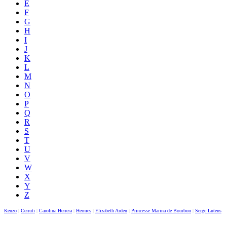
E
F
G
H
I
J
K
L
M
N
O
P
Q
R
S
T
U
V
W
X
Y
Z
Kenzo
|
Cerruti
|
Carolina Herrera
|
Hermes
|
Elizabeth Arden
|
Princesse Marina de Bourbon
|
Serge Lutens
|