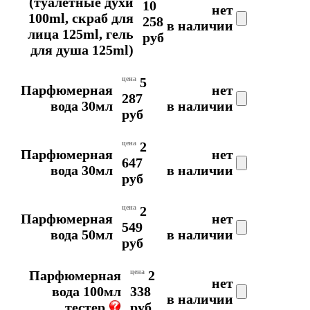
(туалетные духи
10
нет
100ml, скраб для
258
в наличии
лица 125ml, гель
руб
для душа 125ml)
цена
5
Парфюмерная
нет
287
вода 30мл
в наличии
руб
цена
2
Парфюмерная
нет
647
вода 30мл
в наличии
руб
цена
2
Парфюмерная
нет
549
вода 50мл
в наличии
руб
Парфюмерная
цена
2
нет
вода 100мл
338
в наличии
тестер
руб