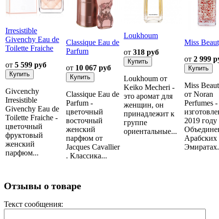
Irresistible
Loukhoum
Givenchy Eau de
Classique Eau de
Miss Beau
Toilette Fraiche
Parfum
от
318 руб
от
2 999 р
от
5 599 руб
от
10 067 руб
Loukhoum от
Miss Beau
Keiko Mecheri -
Givcenchy
Classique Eau de
от Noran
это аромат для
Irresistible
Parfum -
Perfumes -
женщин, он
Givenchy Eau de
цветочный
изготовле
принадлежит к
Toilette Fraiche -
восточный
2019 году
группе
цветочный
женский
Объедине
ориентальные...
фруктовый
парфюм от
Арабских
женский
Jacques Cavallier
Эмиратах..
парфюм...
. Классика...
Отзывы о товаре
Текст сообщения: