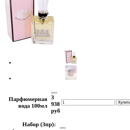
цена
3
Парфюмерная
938
вода 100мл
руб
Набор (3пр):
цена