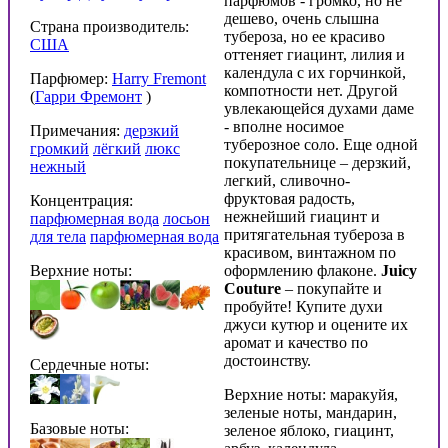
парфюмов - громко, но не
дешево, очень слышна
Страна производитель:
тубероза, но ее красиво
США
оттеняет гиацинт, лилия и
календула с их горчинкой,
Парфюмер:
Harry Fremont
компотности нет. Другой
(
Гарри Фремонт
)
увлекающейся духами даме
- вполне носимое
Примечания:
дерзкий
туберозное соло. Еще одной
громкий
лёгкий
люкс
покупательнице – дерзкий,
нежный
легкий, сливочно-
фруктовая радость,
Концентрация:
нежнейший гиацинт и
парфюмерная вода
лосьон
притягательная тубероза в
для тела
парфюмерная вода
красивом, винтажном по
Верхние ноты:
оформлению флаконе.
Juicy
Couture
– покупайте и
пробуйте! Купите духи
джуси кутюр и оцените их
аромат и качество по
достоинству.
Сердечные ноты:
Верхние ноты: маракуйя,
зеленые ноты, мандарин,
Базовые ноты:
зеленое яблоко, гиацинт,