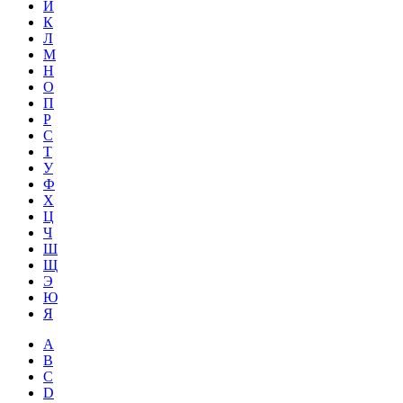
Й
К
Л
М
Н
О
П
Р
С
Т
У
Ф
Х
Ц
Ч
Ш
Щ
Э
Ю
Я
A
B
C
D