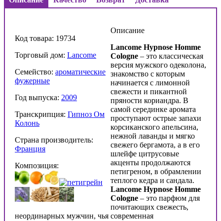
Описание
Код товара: 19734
Lancome Hypnose Homme
Торговый дом:
Lancome
Cologne
– это классическая
версия мужского одеколона,
Семейство:
ароматические
знакомство с которым
фужерные
начинается с лимонной
свежести и пикантной
Год выпуска:
2009
пряности кориандра. В
самой серединке аромата
Транскрипция:
Гипноз Ом
проступают острые запахи
Колонь
корсиканского апельсина,
нежной лаванды и мягко
Страна производитель:
свежего бергамота, а в его
Франция
шлейфе цитрусовые
акценты продолжаются
Композиция:
петигреном, в обрамлении
теплого кедра и сандала.
Lancome Hypnose Homme
Cologne
– это парфюм для
почитающих свежесть,
неординарных мужчин, чья современная