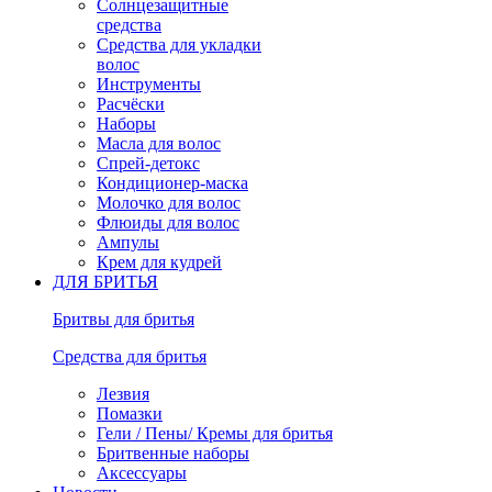
Солнцезащитные
средства
Средства для укладки
волос
Инструменты
Расчёски
Наборы
Масла для волос
Спрей-детокс
Кондиционер-маска
Молочко для волос
Флюиды для волос
Ампулы
Крем для кудрей
ДЛЯ БРИТЬЯ
Бритвы для бритья
Средства для бритья
Лезвия
Помазки
Гели / Пены/ Кремы для бритья
Бритвенные наборы
Аксессуары