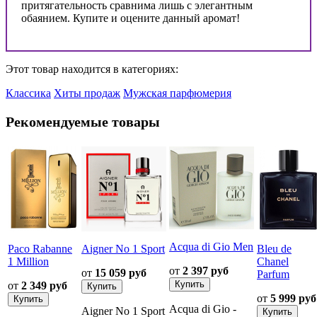
притягательность сравнима лишь с элегантным
обаянием. Купите и оцените данный аромат!
Этот товар находится в категориях:
Классика
Хиты продаж
Мужская парфюмерия
Рекомендуемые товары
Acqua di Gio Men
Paco Rabanne
Aigner No 1 Sport
Bleu de
1 Million
Chanel
от
2 397 руб
от
15 059 руб
Parfum
от
2 349 руб
от
5 999 руб
Acqua di Gio -
Aigner No 1 Sport