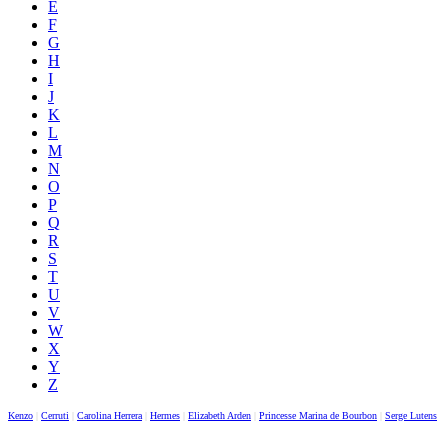
E
F
G
H
I
J
K
L
M
N
O
P
Q
R
S
T
U
V
W
X
Y
Z
Kenzo
|
Cerruti
|
Carolina Herrera
|
Hermes
|
Elizabeth Arden
|
Princesse Marina de Bourbon
|
Serge Lutens
|