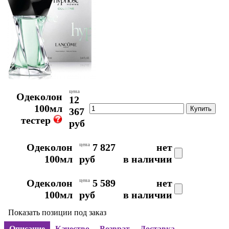
цена
Одеколон
12
100мл
367
тестер
руб
Одеколон
цена
7 827
нет
100мл
руб
в наличии
Одеколон
цена
5 589
нет
100мл
руб
в наличии
Показать позиции под заказ
Описание
Качество
Возврат
Доставка