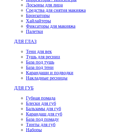
Лосьоны для лица
Средства для снятия макияжа
Бронзаторы
Хайлайтеры
Фиксаторы для макияжа
Палетки
ДЛЯ ГЛАЗ
Тени для век
Тушь для ресниц
База под тушь
База под тени
Карандаши и подводки
Накладные ресницы
ДЛЯ ГУБ
Губная помада
Блески для губ
Бальзамы для губ
Карандаш для губ
База под помаду
Тинты для губ
Наборы