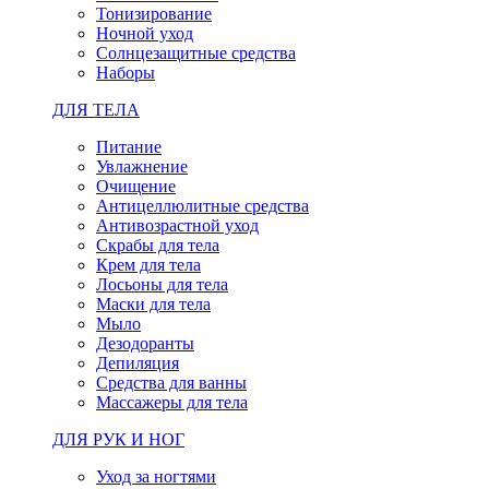
Тонизирование
Ночной уход
Солнцезащитные средства
Наборы
ДЛЯ ТЕЛА
Питание
Увлажнение
Очищение
Антицеллюлитные средства
Антивозрастной уход
Скрабы для тела
Крем для тела
Лосьоны для тела
Маски для тела
Мыло
Дезодоранты
Депиляция
Средства для ванны
Массажеры для тела
ДЛЯ РУК И НОГ
Уход за ногтями