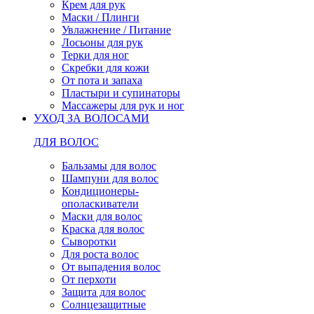
Крем для рук
Маски / Плинги
Увлажнение / Питание
Лосьоны для рук
Терки для ног
Скребки для кожи
От пота и запаха
Пластыри и супинаторы
Массажеры для рук и ног
УХОД ЗА ВОЛОСАМИ
ДЛЯ ВОЛОС
Бальзамы для волос
Шампуни для волос
Кондиционеры-
ополаскиватели
Маски для волос
Краска для волос
Сыворотки
Для роста волос
От выпадения волос
От перхоти
Защита для волос
Солнцезащитные