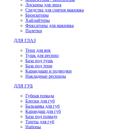
Лосьоны для лица
Средства для снятия макияжа
Бронзаторы
Хайлайтеры
Фиксаторы для макияжа
Палетки
ДЛЯ ГЛАЗ
Тени для век
Тушь для ресниц
База под тушь
База под тени
Карандаши и подводки
Накладные ресницы
ДЛЯ ГУБ
Губная помада
Блески для губ
Бальзамы для губ
Карандаш для губ
База под помаду
Тинты для губ
Наборы