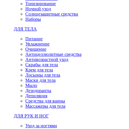
Тонизирование
Ночной уход
Солнцезащитные средства
Наборы
ДЛЯ ТЕЛА
Питание
Увлажнение
Очищение
Антицеллюлитные средства
Антивозрастной уход
Скрабы для тела
Крем для тела
Лосьоны для тела
Маски для тела
Мыло
Дезодоранты
Депиляция
Средства для ванны
Массажеры для тела
ДЛЯ РУК И НОГ
Уход за ногтями