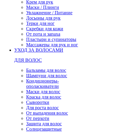
Крем для рук
Маски / Плинги
Увлажнение / Питание
Лосьоны для рук
Терки для ног
Скребки для кожи
От пота и запаха
Пластыри и супинаторы
Массажеры для рук и ног
УХОД ЗА ВОЛОСАМИ
ДЛЯ ВОЛОС
Бальзамы для волос
Шампуни для волос
Кондиционеры-
ополаскиватели
Маски для волос
Краска для волос
Сыворотки
Для роста волос
От выпадения волос
От перхоти
Защита для волос
Солнцезащитные