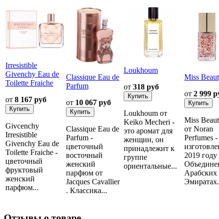
Irresistible
Loukhoum
Givenchy Eau de
Classique Eau de
Miss Beau
Toilette Fraiche
Parfum
от
318 руб
от
2 999 р
от
8 167 руб
от
10 067 руб
Loukhoum от
Miss Beau
Keiko Mecheri -
Givcenchy
Classique Eau de
от Noran
это аромат для
Irresistible
Parfum -
Perfumes -
женщин, он
Givenchy Eau de
цветочный
изготовле
принадлежит к
Toilette Fraiche -
восточный
2019 году
группе
цветочный
женский
Объедине
ориентальные...
фруктовый
парфюм от
Арабских
женский
Jacques Cavallier
Эмиратах..
парфюм...
. Классика...
Отзывы о товаре