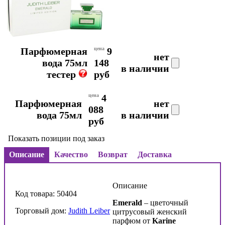
Парфюмерная
цена
9
нет
вода 75мл
148
в наличии
тестер
руб
цена
4
Парфюмерная
нет
088
вода 75мл
в наличии
руб
Показать позиции под заказ
Описание
Качество
Возврат
Доставка
Описание
Код товара: 50404
Emerald
– цветочный
Торговый дом:
Judith Leiber
цитрусовый женский
парфюм от
Karine