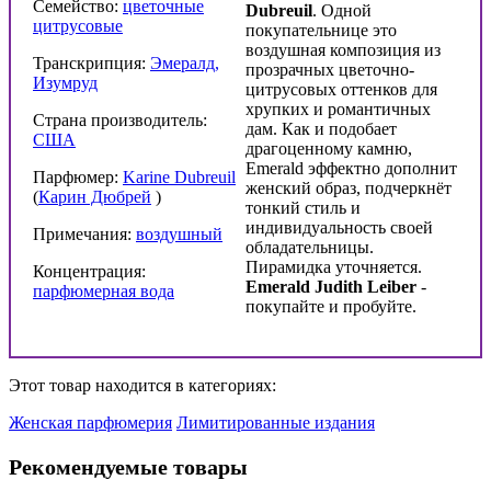
Семейство:
цветочные
Dubreuil
. Одной
цитрусовые
покупательнице это
воздушная композиция из
Транскрипция:
Эмералд,
прозрачных цветочно-
Изумруд
цитрусовых оттенков для
хрупких и романтичных
Страна производитель:
дам. Как и подобает
США
драгоценному камню,
Emerald эффектно дополнит
Парфюмер:
Karine Dubreuil
женский образ, подчеркнёт
(
Карин Дюбрей
)
тонкий стиль и
индивидуальность своей
Примечания:
воздушный
обладательницы.
Пирамидка уточняется.
Концентрация:
Emerald Judith Leiber
-
парфюмерная вода
покупайте и пробуйте.
Этот товар находится в категориях:
Женская парфюмерия
Лимитированные издания
Рекомендуемые товары