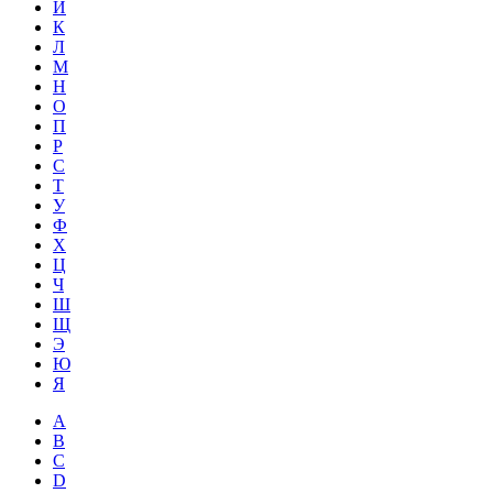
Й
К
Л
М
Н
О
П
Р
С
Т
У
Ф
Х
Ц
Ч
Ш
Щ
Э
Ю
Я
A
B
C
D