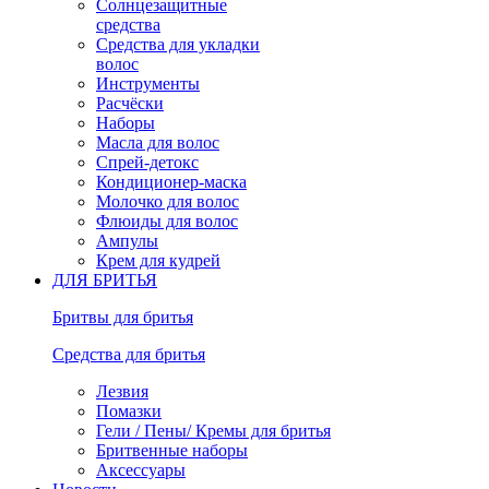
Солнцезащитные
средства
Средства для укладки
волос
Инструменты
Расчёски
Наборы
Масла для волос
Спрей-детокс
Кондиционер-маска
Молочко для волос
Флюиды для волос
Ампулы
Крем для кудрей
ДЛЯ БРИТЬЯ
Бритвы для бритья
Средства для бритья
Лезвия
Помазки
Гели / Пены/ Кремы для бритья
Бритвенные наборы
Аксессуары