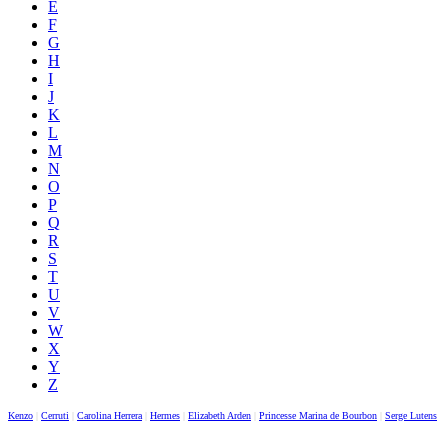
E
F
G
H
I
J
K
L
M
N
O
P
Q
R
S
T
U
V
W
X
Y
Z
Kenzo
|
Cerruti
|
Carolina Herrera
|
Hermes
|
Elizabeth Arden
|
Princesse Marina de Bourbon
|
Serge Lutens
|