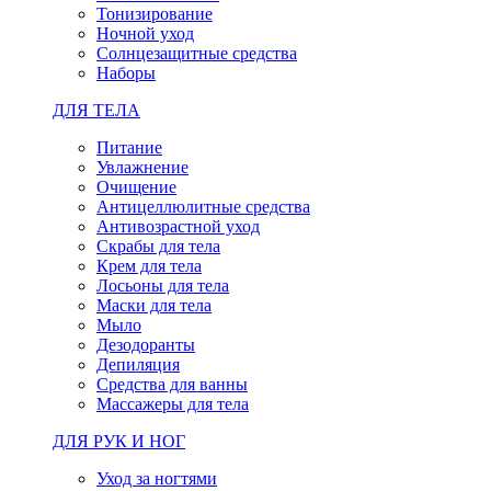
Тонизирование
Ночной уход
Солнцезащитные средства
Наборы
ДЛЯ ТЕЛА
Питание
Увлажнение
Очищение
Антицеллюлитные средства
Антивозрастной уход
Скрабы для тела
Крем для тела
Лосьоны для тела
Маски для тела
Мыло
Дезодоранты
Депиляция
Средства для ванны
Массажеры для тела
ДЛЯ РУК И НОГ
Уход за ногтями