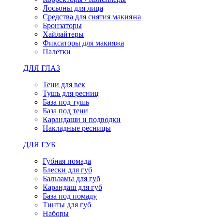
Лосьоны для лица
Средства для снятия макияжа
Бронзаторы
Хайлайтеры
Фиксаторы для макияжа
Палетки
ДЛЯ ГЛАЗ
Тени для век
Тушь для ресниц
База под тушь
База под тени
Карандаши и подводки
Накладные ресницы
ДЛЯ ГУБ
Губная помада
Блески для губ
Бальзамы для губ
Карандаш для губ
База под помаду
Тинты для губ
Наборы