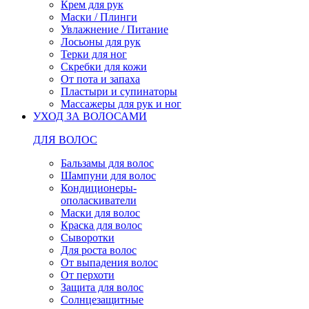
Крем для рук
Маски / Плинги
Увлажнение / Питание
Лосьоны для рук
Терки для ног
Скребки для кожи
От пота и запаха
Пластыри и супинаторы
Массажеры для рук и ног
УХОД ЗА ВОЛОСАМИ
ДЛЯ ВОЛОС
Бальзамы для волос
Шампуни для волос
Кондиционеры-
ополаскиватели
Маски для волос
Краска для волос
Сыворотки
Для роста волос
От выпадения волос
От перхоти
Защита для волос
Солнцезащитные