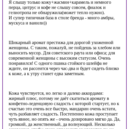
Я слышу только кожу+жасмин+карамель и немного
перца, цитрус и кофе не слышу совсем, фиалок и
гелиотропа не обнаружила(может тепло нужно).
И супер типичная база в стиле бренда - много амбры,
мускуса и ванили))
Шикарный аромат престижа для дорогой ухоженной
женщины. С таким, пожалуй, не пойдешь за хлебом или
выносить мусор. Для советского раута или офиса; для
современной женщины с высоким статусом. Очень
понравился! С одного пшика стойкого шлейфа не
ждите, он рассеится через час-два и будет сидеть близко
к коже, а к утру станет едва заметным.
Кожа чувствуется, но легко и далеко аккордами:
жирный плюс, потому не даёт скатиться аромату в
конфетно-леденцовую сладость с которой стартует, но к
счастью это очень все быстро, мандарин очень кстати,
чуть разбавляет сладость. Постепенно кожа проступает
чуть явнее, но опять же - очень дозировано мягко да. Да,
громкий, да женственный, да волнующий. Несколько