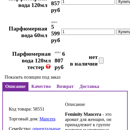
857
вода 120мл
руб
цена
5
Парфюмерная
599
вода 60мл
руб
Парфюмерная
цена
6
нет
вода 120мл
807
в наличии
тестер
руб
Показать позиции под заказ
Описание
Качество
Возврат
Доставка
Описание
Код товара: 58551
Feminity
Mancera
- это
Торговый дом:
Mancera
аромат для женщин, он
принадлежит к группе
Семейство:
ориентальные
восточные цветочные.