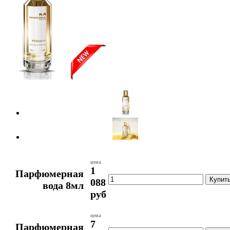
цена
1
Парфюмерная
088
вода 8мл
руб
цена
7
Парфюмерная