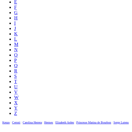
E
F
G
H
I
J
K
L
M
N
O
P
Q
R
S
T
U
V
W
X
Y
Z
Kenzo
|
Cerruti
|
Carolina Herrera
|
Hermes
|
Elizabeth Arden
|
Princesse Marina de Bourbon
|
Serge Lutens
|