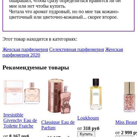
ошарашил, чтобы сразу определиться нравится ли он
мне или нет чтобы купить.
Читала что аромат пудровый, но по мне так кожано-
цветочный или цветочно-кожаный... скорее второе.
Этот товар находится в категориях:
Женская парфюмерия
Селективная парфюмерия
Женская
парфюмерия 2020
Рекомендуемые товары
Irresistible
Loukhoum
Givenchy Eau de
Classique Eau de
Miss Beau
Toilette Fraiche
Parfum
от
318 руб
от
2 999 р
от
8 167 руб