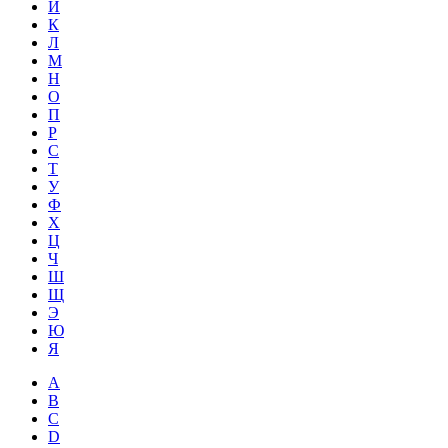
Й
К
Л
М
Н
О
П
Р
С
Т
У
Ф
Х
Ц
Ч
Ш
Щ
Э
Ю
Я
A
B
C
D