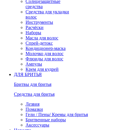
Солнцезащитные
средства
Средства для укладки
волос
Инструменты
Расчёски
Наборы
Масла для волос
Спрей-детокс
Кондиционер-маска
Молочко для волос
Флюиды для волос
Ампулы
Крем для кудрей
ДЛЯ БРИТЬЯ
Бритвы для бритья
Средства для бритья
Лезвия
Помазки
Гели / Пены/ Кремы для бритья
Бритвенные наборы
Аксессуары