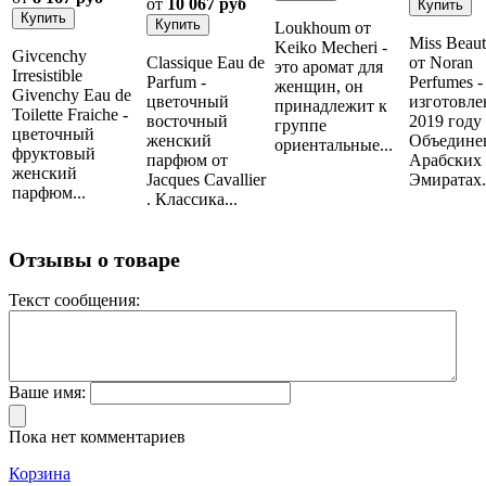
от
10 067 руб
Loukhoum от
Miss Beau
Keiko Mecheri -
Givcenchy
Classique Eau de
от Noran
это аромат для
Irresistible
Parfum -
Perfumes -
женщин, он
Givenchy Eau de
цветочный
изготовле
принадлежит к
Toilette Fraiche -
восточный
2019 году
группе
цветочный
женский
Объедине
ориентальные...
фруктовый
парфюм от
Арабских
женский
Jacques Cavallier
Эмиратах..
парфюм...
. Классика...
Отзывы о товаре
Текст сообщения:
Ваше имя:
Пока нет комментариев
Корзина