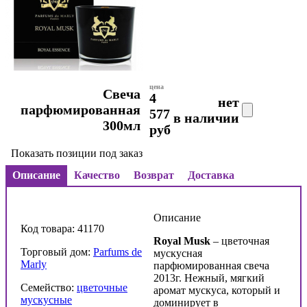
цена
Свеча
4
нет
парфюмированная
577
в наличии
300мл
руб
Показать позиции под заказ
Описание
Качество
Возврат
Доставка
Описание
Код товара: 41170
Royal
Musk
– цветочная
Торговый дом:
Parfums de
мускусная
Marly
парфюмированная свеча
2013г. Нежный, мягкий
Семейство:
цветочные
аромат мускуса, который и
мускусные
доминирует в