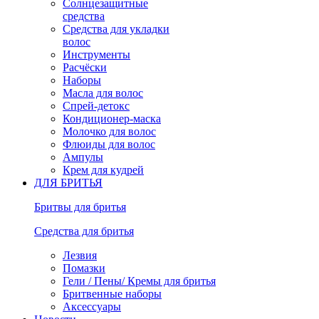
Солнцезащитные
средства
Средства для укладки
волос
Инструменты
Расчёски
Наборы
Масла для волос
Спрей-детокс
Кондиционер-маска
Молочко для волос
Флюиды для волос
Ампулы
Крем для кудрей
ДЛЯ БРИТЬЯ
Бритвы для бритья
Средства для бритья
Лезвия
Помазки
Гели / Пены/ Кремы для бритья
Бритвенные наборы
Аксессуары