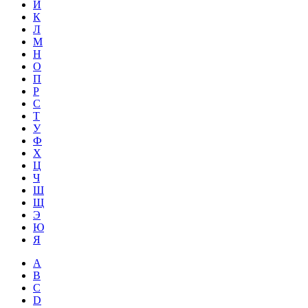
Й
К
Л
М
Н
О
П
Р
С
Т
У
Ф
Х
Ц
Ч
Ш
Щ
Э
Ю
Я
A
B
C
D