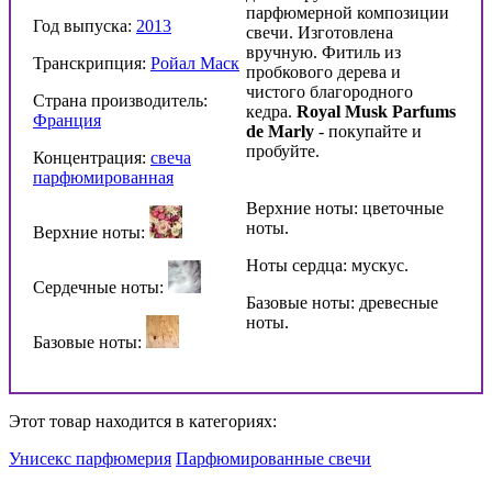
парфюмерной композиции
Год выпуска:
2013
свечи. Изготовлена
вручную. Фитиль из
Транскрипция:
Ройал Маск
пробкового дерева и
чистого благородного
Страна производитель:
кедра.
Royal
Musk
Parfums
Франция
de
Marly
- покупайте и
пробуйте.
Концентрация:
свеча
парфюмированная
Верхние ноты: цветочные
ноты.
Верхние ноты:
Ноты сердца: мускус.
Сердечные ноты:
Базовые ноты: древесные
ноты.
Базовые ноты:
Этот товар находится в категориях:
Унисекс парфюмерия
Парфюмированные свечи