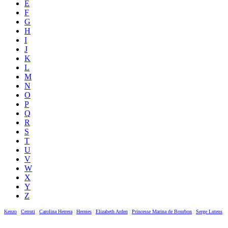
E
F
G
H
I
J
K
L
M
N
O
P
Q
R
S
T
U
V
W
X
Y
Z
Kenzo
|
Cerruti
|
Carolina Herrera
|
Hermes
|
Elizabeth Arden
|
Princesse Marina de Bourbon
|
Serge Lutens
|