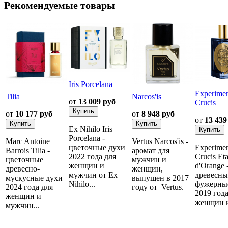
Рекомендуемые товары
Iris Porcelana
Experime
Tilia
Narcos'is
от
13 009 руб
Crucis
от
10 177 руб
от
8 948 руб
от
13 439
Ex Nihilo Iris
Porcelana -
Marc Antoine
Vertus Narcos'is -
цветочные духи
Experime
Barrois Tilia -
аромат для
2022 года для
Crucis Eta
цветочные
мужчин и
женщин и
d'Orange 
древесно-
женщин,
мужчин от Ex
древесны
мускусные духи
выпущен в 2017
Nihilo...
фужерны
2024 года для
году от Vertus.
2019 года
женщин и
женщин и
мужчин...