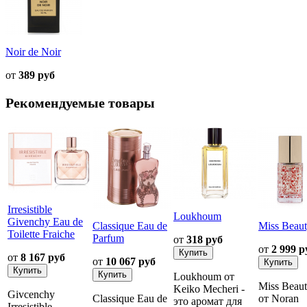
Noir de Noir
от
389 руб
Рекомендуемые товары
Irresistible
Loukhoum
Givenchy Eau de
Classique Eau de
Miss Beau
Toilette Fraiche
Parfum
от
318 руб
от
2 999 р
от
8 167 руб
от
10 067 руб
Loukhoum от
Miss Beau
Keiko Mecheri -
Givcenchy
Classique Eau de
от Noran
это аромат для
Irresistible