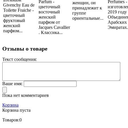
Parfum -
Perfumes -
женщин, он
Givenchy Eau de
цветочный
изготовле
принадлежит к
Toilette Fraiche -
восточный
2019 году
группе
цветочный
женский
Объедине
ориентальные...
фруктовый
парфюм от
Арабских
женский
Jacques Cavallier
Эмиратах..
парфюм...
. Классика...
Отзывы о товаре
Текст сообщения:
Ваше имя:
Пока нет комментариев
Корзина
Корзина пуста
Товаров:
0