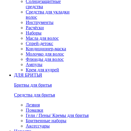
Солнцезащитные
средства
Средства для укладки
волос
Инструменты
Расчёски
Наборы
Масла для волос
Спрей-детокс
Кондиционер-маска
Молочко для волос
Флюиды для волос
Ампулы
Крем для кудрей
ДЛЯ БРИТЬЯ
Бритвы для бритья
Средства для бритья
Лезвия
Помазки
Гели / Пены/ Кремы для бритья
Бритвенные наборы
Аксессуары