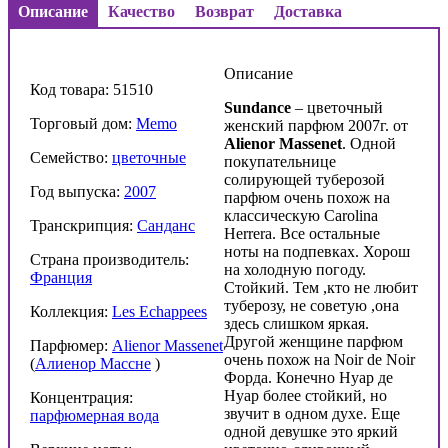
Описание
Качество
Возврат
Доставка
Описание
Код товара: 51510
Sundance
– цветочный
Торговый дом:
Memo
женский парфюм 2007г. от
Alienor Massenet
. Одной
Семейство:
цветочные
покупательнице
солирующей туберозой
Год выпуска:
2007
парфюм очень похож на
классическую Carolina
Транскрипция:
Санданс
Herrera. Все остальные
ноты на подпевках. Хорош
Страна производитель:
на холодную погоду.
Франция
Стойкий. Тем ,кто не любит
туберозу, не советую ,она
Коллекция:
Les Echappees
здесь слишком яркая.
Другой женщине парфюм
Парфюмер:
Alienor Massenet
очень похож на Noir de Noir
(
Алиенор Массне
)
Форда. Конечно Нуар де
Нуар более стойкий, но
Концентрация:
звучит в одном духе. Еще
парфюмерная вода
одной девушке это яркий