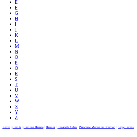
E
F
G
H
I
J
K
L
M
N
O
P
Q
R
S
T
U
V
W
X
Y
Z
Kenzo
|
Cerruti
|
Carolina Herrera
|
Hermes
|
Elizabeth Arden
|
Princesse Marina de Bourbon
|
Serge Lutens
|