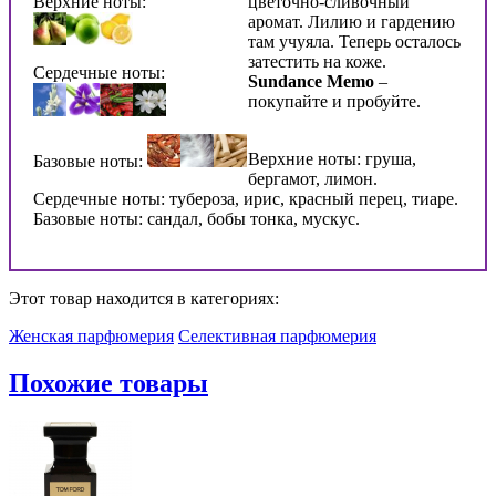
Верхние ноты:
цветочно-сливочный
аромат. Лилию и гардению
там учуяла. Теперь осталось
затестить на коже.
Сердечные ноты:
Sundance Memo
–
покупайте и пробуйте.
Верхние ноты: груша,
Базовые ноты:
бергамот, лимон.
Сердечные ноты: тубероза, ирис, красный перец, тиаре.
Базовые ноты: сандал, бобы тонка, мускус.
Этот товар находится в категориях:
Женская парфюмерия
Селективная парфюмерия
Похожие товары