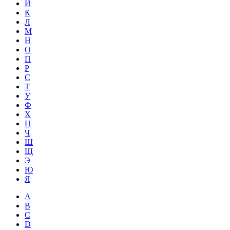
Й
К
Л
М
Н
О
П
Р
С
Т
У
Ф
Х
Ц
Ч
Ш
Щ
Э
Ю
Я
A
B
C
D