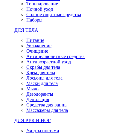
Тонизирование
Ночной уход
Солнцезащитные средства
Наборы
ДЛЯ ТЕЛА
Питание
Увлажнение
Очищение
Антицеллюлитные средства
Антивозрастной уход
Скрабы для тела
Крем для тела
Лосьоны для тела
Маски для тела
Мыло
Дезодоранты
Депиляция
Средства для ванны
Массажеры для тела
ДЛЯ РУК И НОГ
Уход за ногтями