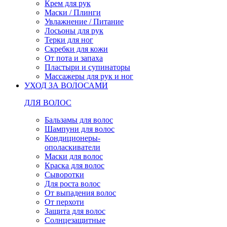
Крем для рук
Маски / Плинги
Увлажнение / Питание
Лосьоны для рук
Терки для ног
Скребки для кожи
От пота и запаха
Пластыри и супинаторы
Массажеры для рук и ног
УХОД ЗА ВОЛОСАМИ
ДЛЯ ВОЛОС
Бальзамы для волос
Шампуни для волос
Кондиционеры-
ополаскиватели
Маски для волос
Краска для волос
Сыворотки
Для роста волос
От выпадения волос
От перхоти
Защита для волос
Солнцезащитные