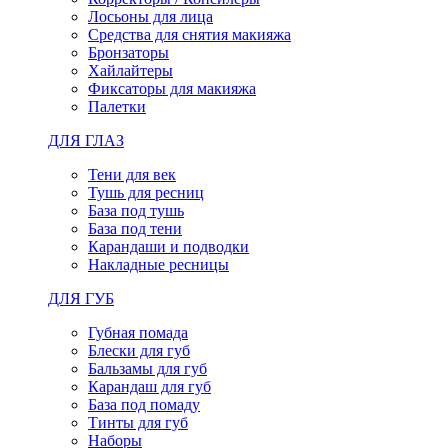
Лосьоны для лица
Средства для снятия макияжа
Бронзаторы
Хайлайтеры
Фиксаторы для макияжа
Палетки
ДЛЯ ГЛАЗ
Тени для век
Тушь для ресниц
База под тушь
База под тени
Карандаши и подводки
Накладные ресницы
ДЛЯ ГУБ
Губная помада
Блески для губ
Бальзамы для губ
Карандаш для губ
База под помаду
Тинты для губ
Наборы