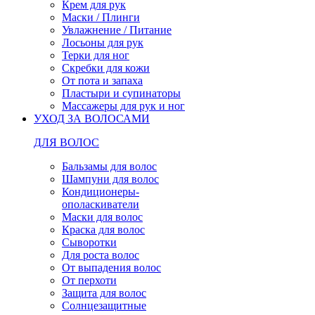
Крем для рук
Маски / Плинги
Увлажнение / Питание
Лосьоны для рук
Терки для ног
Скребки для кожи
От пота и запаха
Пластыри и супинаторы
Массажеры для рук и ног
УХОД ЗА ВОЛОСАМИ
ДЛЯ ВОЛОС
Бальзамы для волос
Шампуни для волос
Кондиционеры-
ополаскиватели
Маски для волос
Краска для волос
Сыворотки
Для роста волос
От выпадения волос
От перхоти
Защита для волос
Солнцезащитные