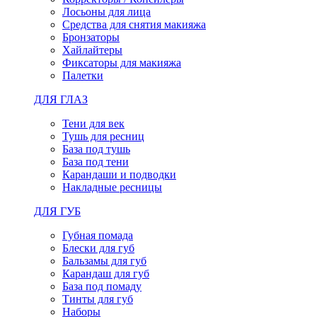
Лосьоны для лица
Средства для снятия макияжа
Бронзаторы
Хайлайтеры
Фиксаторы для макияжа
Палетки
ДЛЯ ГЛАЗ
Тени для век
Тушь для ресниц
База под тушь
База под тени
Карандаши и подводки
Накладные ресницы
ДЛЯ ГУБ
Губная помада
Блески для губ
Бальзамы для губ
Карандаш для губ
База под помаду
Тинты для губ
Наборы