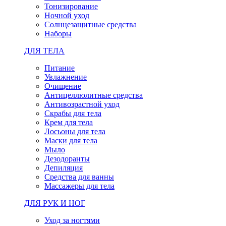
Тонизирование
Ночной уход
Солнцезащитные средства
Наборы
ДЛЯ ТЕЛА
Питание
Увлажнение
Очищение
Антицеллюлитные средства
Антивозрастной уход
Скрабы для тела
Крем для тела
Лосьоны для тела
Маски для тела
Мыло
Дезодоранты
Депиляция
Средства для ванны
Массажеры для тела
ДЛЯ РУК И НОГ
Уход за ногтями