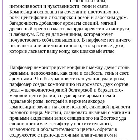
слабости и силы,
интенсивности и чувственности, тени и света.
Композиция основана на сочетании цветочных нот
розы центифолии с болгарской розой и лаосским удом.
Загадочность добавляют ароматы специй, мягкий
древесный ореол создают аккорды древесины папируса
и лабданум. Это уд для женщины, которая хочет
почувствовать себя возвышенно. В парфюме нет ничего
пьянящего или анималистичного, это красивые духи,
которые ласкают вашу кожу, как шелковый атлас.
Парфюмер демонстрирует конфликт между двумя столь
разными, непохожими, как сила и слабость, тень и свет,
ароматами. Что бы уравновесить звучание уда и розы,
парфюмер создал композицию из ароматов двух сортов
розы – шелковисто-пряной болгарской и бархатисто-
медовой центифолии, создав яркий аромат некой
идеальной розы, который в верхнем аккорде
композиции звучит на фоне нежной, сияющей пряности
розового перца. Чистый, сладковато-дымный с мягкими
пряными акцентами запах священного на Востоке уда
словно принимает эстафету у восхитительного,
загадочного и обольстительного цветка, обретая в
содружестве с пряно-цветочным иланг-илангом и