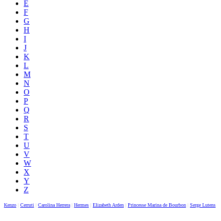
E
F
G
H
I
J
K
L
M
N
O
P
Q
R
S
T
U
V
W
X
Y
Z
Kenzo
|
Cerruti
|
Carolina Herrera
|
Hermes
|
Elizabeth Arden
|
Princesse Marina de Bourbon
|
Serge Lutens
|