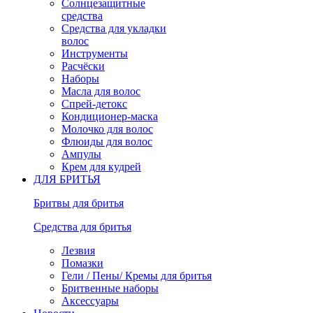
Солнцезащитные
средства
Средства для укладки
волос
Инструменты
Расчёски
Наборы
Масла для волос
Спрей-детокс
Кондиционер-маска
Молочко для волос
Флюиды для волос
Ампулы
Крем для кудрей
ДЛЯ БРИТЬЯ
Бритвы для бритья
Средства для бритья
Лезвия
Помазки
Гели / Пены/ Кремы для бритья
Бритвенные наборы
Аксессуары