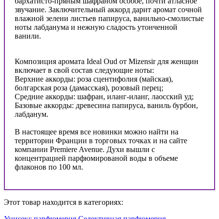
бархатисто-пряным шафраном особое, почти атласное
звучание. Заключительный аккорд дарит аромат сочной
влажной зелени листьев папируса, ванильно-смолистые
ноты лабданума и нежную сладость утонченной
ванили.
Композиция аромата Ideal Oud от Mizensir для женщин
включает в свой состав следующие ноты:
Верхние аккорды: роза сцентифолия (майская),
болгарская роза (дамасская), розовый перец;
Средние аккорды: шафран, иланг-иланг, лаосский уд;
Базовые аккорды: древесина папируса, ваниль бурбон,
лабданум.
В настоящее время все новинки можно найти на
территории Франции в торговых точках и на сайте
компании Premiere Avenue. Духи вышли с
концентрацией парфюмированой воды в объеме
флаконов по 100 мл.
Этот товар находится в категориях:
Унисекс парфюмерия
Селективная парфюмерия