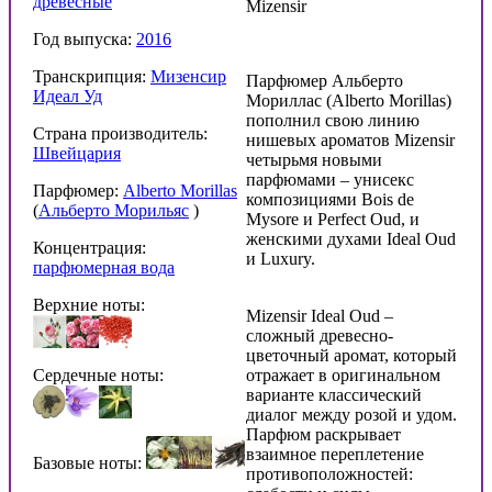
древесные
Mizensir
Год выпуска:
2016
Транскрипция:
Мизенсир
Парфюмер Альберто
Идеал Уд
Мориллас (Alberto Morillas)
пополнил свою линию
Страна производитель:
нишевых ароматов Mizensir
Швейцария
четырьмя новыми
парфюмами – унисекс
Парфюмер:
Alberto Morillas
композициями Bois de
(
Альберто Морильяс
)
Mysore и Perfect Oud, и
женскими духами Ideal Oud
Концентрация:
и Luxury.
парфюмерная вода
Верхние ноты:
Mizensir Ideal Oud –
сложный древесно-
цветочный аромат, который
Сердечные ноты:
отражает в оригинальном
варианте классический
диалог между розой и удом.
Парфюм раскрывает
взаимное переплетение
Базовые ноты:
противоположностей: