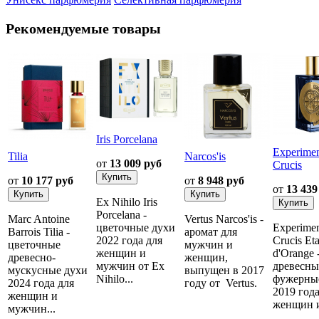
Рекомендуемые товары
Iris Porcelana
Experime
Tilia
Narcos'is
от
13 009 руб
Crucis
от
10 177 руб
от
8 948 руб
от
13 439
Ex Nihilo Iris
Porcelana -
Marc Antoine
Vertus Narcos'is -
цветочные духи
Experime
Barrois Tilia -
аромат для
2022 года для
Crucis Eta
цветочные
мужчин и
женщин и
d'Orange 
древесно-
женщин,
мужчин от Ex
древесны
мускусные духи
выпущен в 2017
Nihilo...
фужерны
2024 года для
году от Vertus.
2019 года
женщин и
женщин и
мужчин...