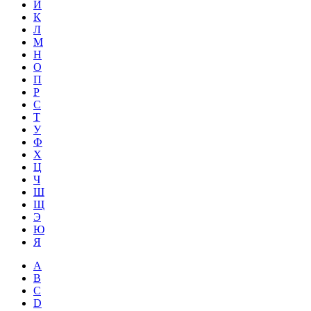
Й
К
Л
М
Н
О
П
Р
С
Т
У
Ф
Х
Ц
Ч
Ш
Щ
Э
Ю
Я
A
B
C
D