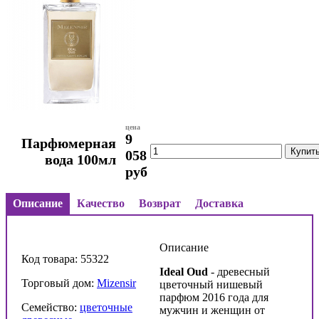
цена
9
Парфюмерная
058
вода 100мл
руб
Описание
Качество
Возврат
Доставка
Описание
Код товара: 55322
Ideal Oud
- древесный
Торговый дом:
Mizensir
цветочный нишевый
парфюм 2016 года для
Семейство:
цветочные
мужчин и женщин от