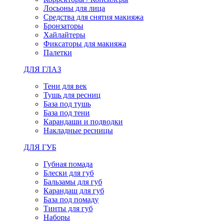
Лосьоны для лица
Средства для снятия макияжа
Бронзаторы
Хайлайтеры
Фиксаторы для макияжа
Палетки
ДЛЯ ГЛАЗ
Тени для век
Тушь для ресниц
База под тушь
База под тени
Карандаши и подводки
Накладные ресницы
ДЛЯ ГУБ
Губная помада
Блески для губ
Бальзамы для губ
Карандаш для губ
База под помаду
Тинты для губ
Наборы