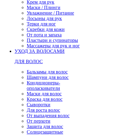
Крем для рук
Маски / Плинги
Увлажнение / Питание
Лосьоны для рук
Терки для ног
Скребки для кожи
От пота и запаха
Пластыри и супинаторы
Массажеры для рук и ног
УХОД ЗА ВОЛОСАМИ
ДЛЯ ВОЛОС
Бальзамы для волос
Шампуни для волос
Кондиционеры-
ополаскиватели
Маски для волос
Краска для волос
Сыворотки
Для роста волос
От выпадения волос
От перхоти
Защита для волос
Солнцезащитные