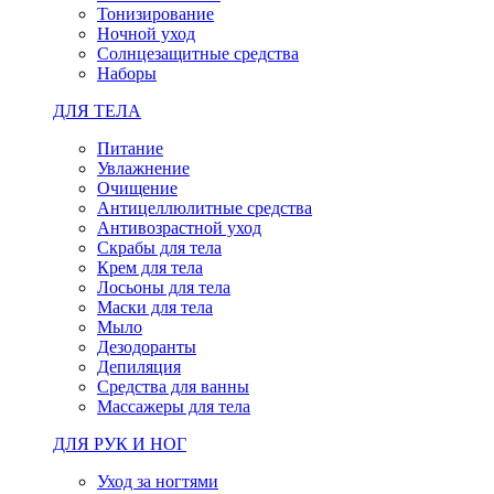
Тонизирование
Ночной уход
Солнцезащитные средства
Наборы
ДЛЯ ТЕЛА
Питание
Увлажнение
Очищение
Антицеллюлитные средства
Антивозрастной уход
Скрабы для тела
Крем для тела
Лосьоны для тела
Маски для тела
Мыло
Дезодоранты
Депиляция
Средства для ванны
Массажеры для тела
ДЛЯ РУК И НОГ
Уход за ногтями