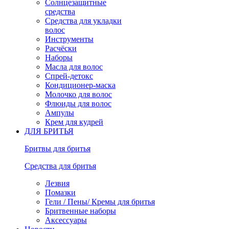
Солнцезащитные
средства
Средства для укладки
волос
Инструменты
Расчёски
Наборы
Масла для волос
Спрей-детокс
Кондиционер-маска
Молочко для волос
Флюиды для волос
Ампулы
Крем для кудрей
ДЛЯ БРИТЬЯ
Бритвы для бритья
Средства для бритья
Лезвия
Помазки
Гели / Пены/ Кремы для бритья
Бритвенные наборы
Аксессуары