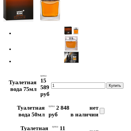
цена
15
Туалетная
589
вода 75мл
руб
Туалетная
цена
2 848
нет
вода 50мл
руб
в наличии
Туалетная
цена
11