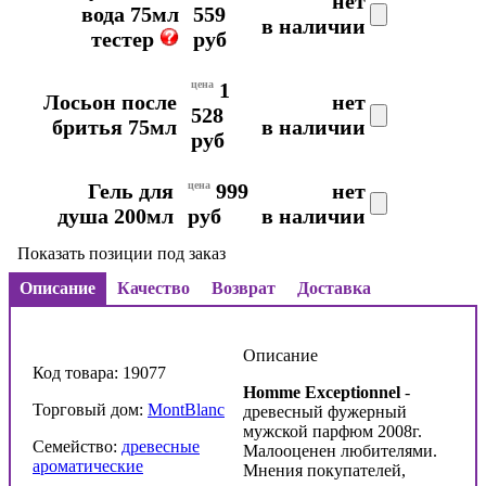
нет
вода 75мл
559
в наличии
тестер
руб
цена
1
Лосьон после
нет
528
бритья 75мл
в наличии
руб
Гель для
цена
999
нет
душа 200мл
руб
в наличии
Показать позиции под заказ
Описание
Качество
Возврат
Доставка
Описание
Код товара: 19077
Homme Exceptionnel
-
Торговый дом:
MontBlanc
древесный фужерный
мужской парфюм 2008г.
Семейство:
древесные
Малооценен любителями.
ароматические
Мнения покупателей,