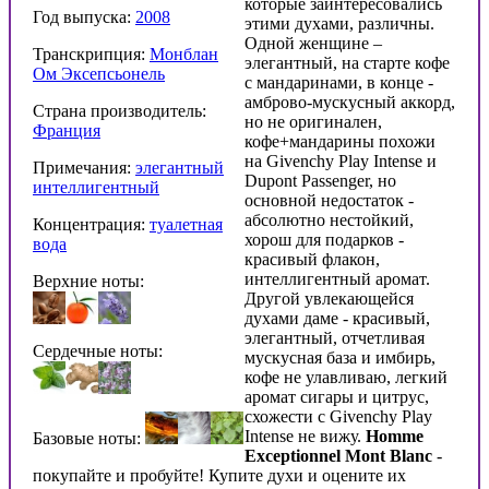
которые заинтересовались
Год выпуска:
2008
этими духами, различны.
Одной женщине –
Транскрипция:
Монблан
элегантный, на старте кофе
Ом Эксепсьонель
с мандаринами, в конце -
амброво-мускусный аккорд,
Страна производитель:
но не оригинален,
Франция
кофе+мандарины похожи
на Givenchy Play Intense и
Примечания:
элегантный
Dupont Passenger, но
интеллигентный
основной недостаток -
абсолютно нестойкий,
Концентрация:
туалетная
хорош для подарков -
вода
красивый флакон,
интеллигентный аромат.
Верхние ноты:
Другой увлекающейся
духами даме - красивый,
элегантный, отчетливая
Сердечные ноты:
мускусная база и имбирь,
кофе не улавливаю, легкий
аромат сигары и цитрус,
схожести с Givenchy Play
Intense не вижу.
Homme
Базовые ноты:
Exceptionnel
Mont Blanc
-
покупайте и пробуйте! Купите духи и оцените их