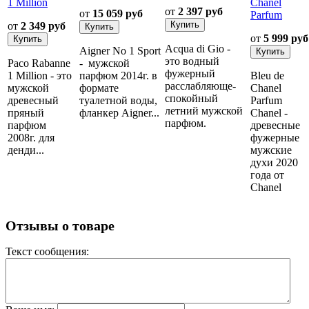
1 Million
Chanel
от
2 397 руб
от
15 059 руб
Parfum
от
2 349 руб
от
5 999 руб
Acqua di Gio -
Aigner No 1 Sport
это водный
Paco Rabanne
- мужской
фужерный
1 Million - это
парфюм 2014г. в
Bleu de
расслабляюще-
мужской
формате
Chanel
спокойный
древесный
туалетной воды,
Parfum
летний мужской
пряный
фланкер Aigner...
Chanel -
парфюм.
парфюм
древесные
2008г. для
фужерные
денди...
мужские
духи 2020
года от
Chanel
Отзывы о товаре
Текст сообщения: