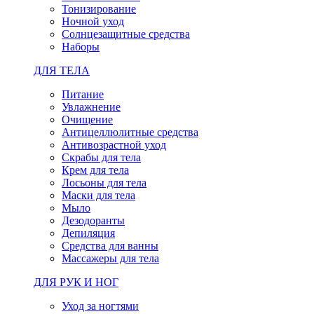
Тонизирование
Ночной уход
Солнцезащитные средства
Наборы
ДЛЯ ТЕЛА
Питание
Увлажнение
Очищение
Антицеллюлитные средства
Антивозрастной уход
Скрабы для тела
Крем для тела
Лосьоны для тела
Маски для тела
Мыло
Дезодоранты
Депиляция
Средства для ванны
Массажеры для тела
ДЛЯ РУК И НОГ
Уход за ногтями