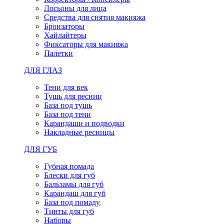
Лосьоны для лица
Средства для снятия макияжа
Бронзаторы
Хайлайтеры
Фиксаторы для макияжа
Палетки
ДЛЯ ГЛАЗ
Тени для век
Тушь для ресниц
База под тушь
База под тени
Карандаши и подводки
Накладные ресницы
ДЛЯ ГУБ
Губная помада
Блески для губ
Бальзамы для губ
Карандаш для губ
База под помаду
Тинты для губ
Наборы