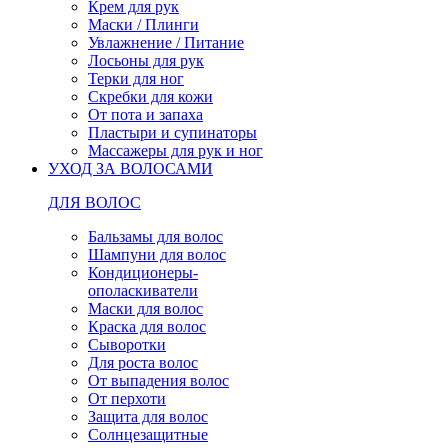
Крем для рук
Маски / Плинги
Увлажнение / Питание
Лосьоны для рук
Терки для ног
Скребки для кожи
От пота и запаха
Пластыри и супинаторы
Массажеры для рук и ног
УХОД ЗА ВОЛОСАМИ
ДЛЯ ВОЛОС
Бальзамы для волос
Шампуни для волос
Кондиционеры-
ополаскиватели
Маски для волос
Краска для волос
Сыворотки
Для роста волос
От выпадения волос
От перхоти
Защита для волос
Солнцезащитные