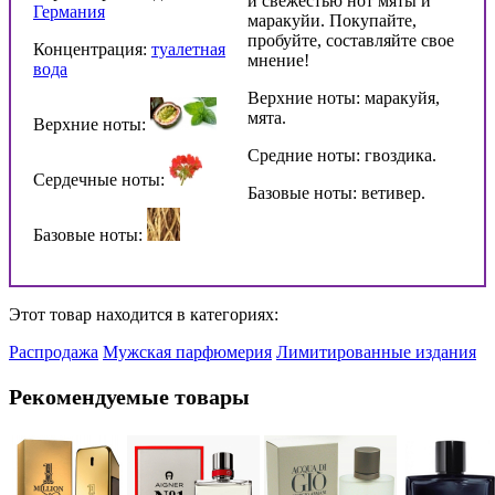
и свежестью нот мяты и
Германия
маракуйи. Покупайте,
пробуйте, составляйте свое
Концентрация:
туалетная
мнение!
вода
Верхние ноты: маракуйя,
мята.
Верхние ноты:
Средние ноты: гвоздика.
Сердечные ноты:
Базовые ноты: ветивер.
Базовые ноты:
Этот товар находится в категориях:
Распродажа
Мужская парфюмерия
Лимитированные издания
Рекомендуемые товары