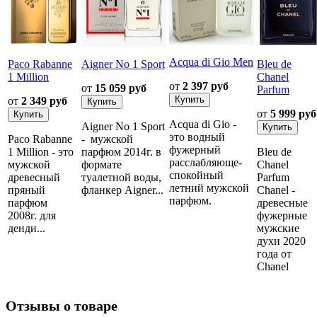
Acqua di Gio Men
Paco Rabanne
Aigner No 1 Sport
Bleu de
1 Million
Chanel
от
2 397 руб
от
15 059 руб
Parfum
от
2 349 руб
от
5 999 руб
Acqua di Gio -
Aigner No 1 Sport
это водный
Paco Rabanne
- мужской
фужерный
1 Million - это
парфюм 2014г. в
Bleu de
расслабляюще-
мужской
формате
Chanel
спокойный
древесный
туалетной воды,
Parfum
летний мужской
пряный
фланкер Aigner...
Chanel -
парфюм.
парфюм
древесные
2008г. для
фужерные
денди...
мужские
духи 2020
года от
Chanel
Отзывы о товаре