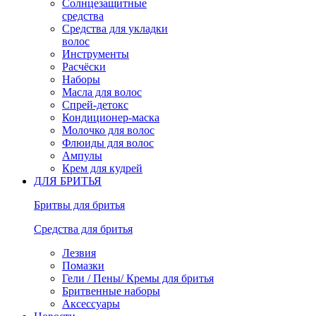
Солнцезащитные
средства
Средства для укладки
волос
Инструменты
Расчёски
Наборы
Масла для волос
Спрей-детокс
Кондиционер-маска
Молочко для волос
Флюиды для волос
Ампулы
Крем для кудрей
ДЛЯ БРИТЬЯ
Бритвы для бритья
Средства для бритья
Лезвия
Помазки
Гели / Пены/ Кремы для бритья
Бритвенные наборы
Аксессуары