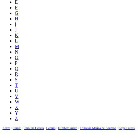
E
F
G
H
I
J
K
L
M
N
O
P
Q
R
S
T
U
V
W
X
Y
Z
Kenzo
|
Cerruti
|
Carolina Herrera
|
Hermes
|
Elizabeth Arden
|
Princesse Marina de Bourbon
|
Serge Lutens
|