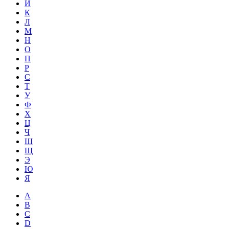
Й
К
Л
М
Н
О
П
Р
С
Т
У
Ф
Х
Ц
Ч
Ш
Щ
Э
Ю
Я
A
B
C
D