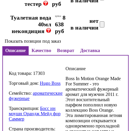
в наличии
тестер
руб
Туалетная вода
цена
8
нет
40мл
638
в наличии
некондиция
руб
Показать позиции под заказ
Описание
Качество
Возврат
Доставка
Описание
Код товара: 17303
Boss In Motion Orange Made
Торговый дом:
Hugo Boss
For Summer - это
ароматический фужерный
Семейство:
ароматические
аромат для мужчин 2011 г.
фужерные
Этот восхитительный
парфюм пополнил новую
Транскрипция:
Босс ин
коллекцию Boss Orange.
моушн Орандж Мейд фор
Эта лимитированная летняя
Саммер
композиции открывается
одновременно прохладной
Страна производитель: