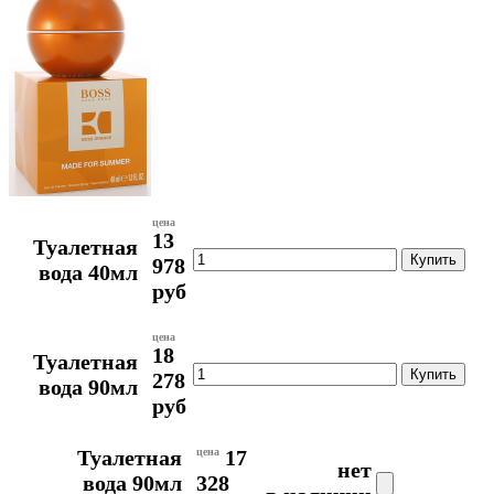
цена
13
Туалетная
978
вода 40мл
руб
цена
18
Туалетная
278
вода 90мл
руб
Туалетная
цена
17
нет
вода 90мл
328