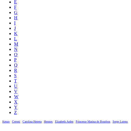
E
F
G
H
I
J
K
L
M
N
O
P
Q
R
S
T
U
V
W
X
Y
Z
Kenzo
|
Cerruti
|
Carolina Herrera
|
Hermes
|
Elizabeth Arden
|
Princesse Marina de Bourbon
|
Serge Lutens
|