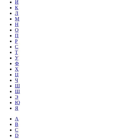
Й
К
Л
М
Н
О
П
Р
С
Т
У
Ф
Х
Ц
Ч
Ш
Щ
Э
Ю
Я
A
B
C
D