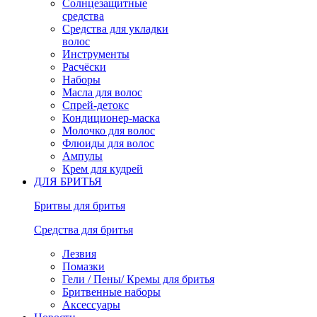
Солнцезащитные
средства
Средства для укладки
волос
Инструменты
Расчёски
Наборы
Масла для волос
Спрей-детокс
Кондиционер-маска
Молочко для волос
Флюиды для волос
Ампулы
Крем для кудрей
ДЛЯ БРИТЬЯ
Бритвы для бритья
Средства для бритья
Лезвия
Помазки
Гели / Пены/ Кремы для бритья
Бритвенные наборы
Аксессуары