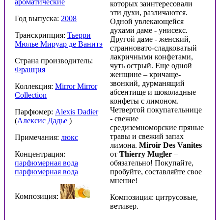
ароматические
которых заинтересовали
эти духи, различаются.
Год выпуска:
2008
Одной увлекающейся
духами даме - унисекс.
Транскрипция:
Тьерри
Другой даме - женский,
Мюлье Мируар де Ванитэ
странновато-сладковатый
лакричными конфетами,
Страна производитель:
чуть острый. Еще одной
Франция
женщине – кричаще-
звонкий, дурманящий
Коллекция:
Mirror Mirror
абсентище и шоколадные
Collection
конфеты с лимоном.
Четвертой покупательнице
Парфюмер:
Alexis Dadier
- свежие
(
Алексис Дадье
)
средиземноморские пряные
травы и свежий запах
Примечания:
люкс
лимона.
Miroir Des Vanites
Концентрация:
от
Thierry Mugler
–
парфюмерная вода
обязательно! Покупайте,
парфюмерная вода
пробуйте, составляйте свое
мнение!
Композиция:
Композиция: цитрусовые,
ветивер.