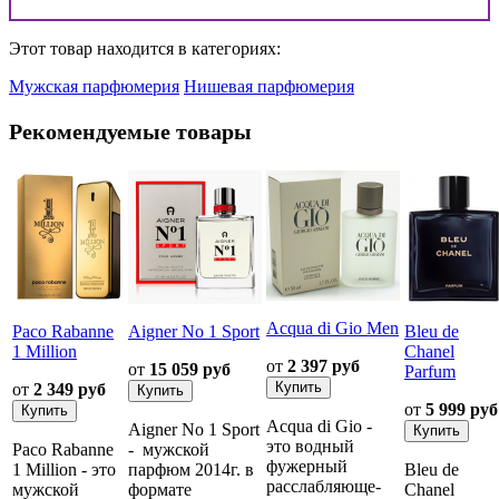
Этот товар находится в категориях:
Мужская парфюмерия
Нишевая парфюмерия
Рекомендуемые товары
Acqua di Gio Men
Paco Rabanne
Aigner No 1 Sport
Bleu de
1 Million
Chanel
от
2 397 руб
от
15 059 руб
Parfum
от
2 349 руб
от
5 999 руб
Acqua di Gio -
Aigner No 1 Sport
это водный
Paco Rabanne
- мужской
фужерный
1 Million - это
парфюм 2014г. в
Bleu de
расслабляюще-
мужской
формате
Chanel