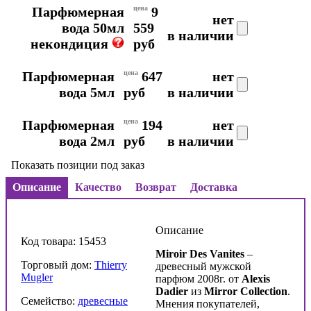
Парфюмерная
цена
9
нет
вода 50мл
559
в наличии
некондиция
руб
Парфюмерная
цена
647
нет
вода 5мл
руб
в наличии
Парфюмерная
цена
194
нет
вода 2мл
руб
в наличии
Показать позиции под заказ
Описание
Качество
Возврат
Доставка
Описание
Код товара: 15453
Miroir Des Vanites
–
Торговый дом:
Thierry
древесный мужской
Mugler
парфюм 2008г. от
Alexis
Dadier
из
Mirror Collection
.
Семейство:
древесные
Мнения покупателей,