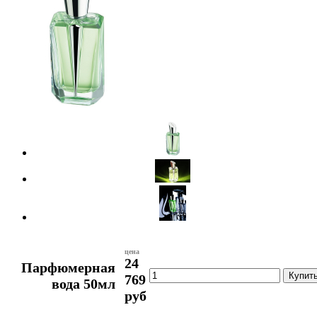
цена
24
Парфюмерная
769
вода 50мл
руб