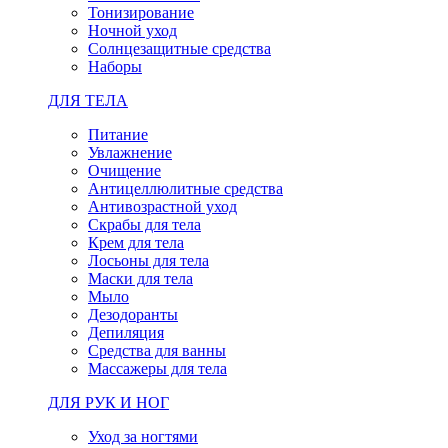
Тонизирование
Ночной уход
Солнцезащитные средства
Наборы
ДЛЯ ТЕЛА
Питание
Увлажнение
Очищение
Антицеллюлитные средства
Антивозрастной уход
Скрабы для тела
Крем для тела
Лосьоны для тела
Маски для тела
Мыло
Дезодоранты
Депиляция
Средства для ванны
Массажеры для тела
ДЛЯ РУК И НОГ
Уход за ногтями