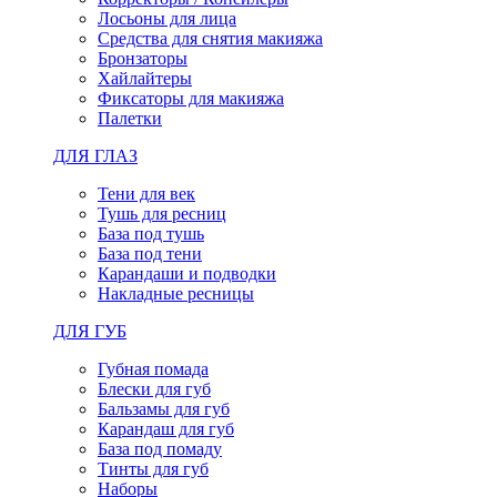
Лосьоны для лица
Средства для снятия макияжа
Бронзаторы
Хайлайтеры
Фиксаторы для макияжа
Палетки
ДЛЯ ГЛАЗ
Тени для век
Тушь для ресниц
База под тушь
База под тени
Карандаши и подводки
Накладные ресницы
ДЛЯ ГУБ
Губная помада
Блески для губ
Бальзамы для губ
Карандаш для губ
База под помаду
Тинты для губ
Наборы