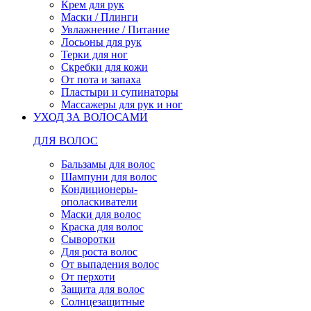
Крем для рук
Маски / Плинги
Увлажнение / Питание
Лосьоны для рук
Терки для ног
Скребки для кожи
От пота и запаха
Пластыри и супинаторы
Массажеры для рук и ног
УХОД ЗА ВОЛОСАМИ
ДЛЯ ВОЛОС
Бальзамы для волос
Шампуни для волос
Кондиционеры-
ополаскиватели
Маски для волос
Краска для волос
Сыворотки
Для роста волос
От выпадения волос
От перхоти
Защита для волос
Солнцезащитные