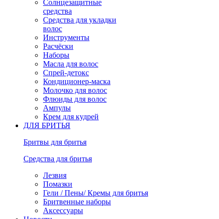
Солнцезащитные
средства
Средства для укладки
волос
Инструменты
Расчёски
Наборы
Масла для волос
Спрей-детокс
Кондиционер-маска
Молочко для волос
Флюиды для волос
Ампулы
Крем для кудрей
ДЛЯ БРИТЬЯ
Бритвы для бритья
Средства для бритья
Лезвия
Помазки
Гели / Пены/ Кремы для бритья
Бритвенные наборы
Аксессуары