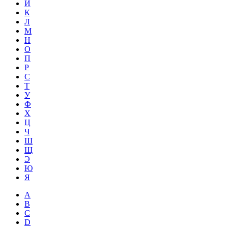
Й
К
Л
М
Н
О
П
Р
С
Т
У
Ф
Х
Ц
Ч
Ш
Щ
Э
Ю
Я
A
B
C
D