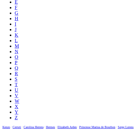
E
F
G
H
I
J
K
L
M
N
O
P
Q
R
S
T
U
V
W
X
Y
Z
Kenzo
|
Cerruti
|
Carolina Herrera
|
Hermes
|
Elizabeth Arden
|
Princesse Marina de Bourbon
|
Serge Lutens
|