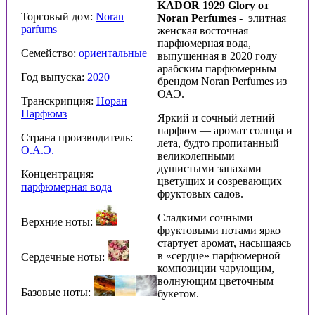
KADOR 1929 Glory от
Торговый дом:
Noran
Noran Perfumes
- элитная
parfums
женская восточная
парфюмерная вода,
Семейство:
ориентальные
выпущенная в 2020 году
арабским парфюмерным
Год выпуска:
2020
брендом Noran Perfumes из
ОАЭ.
Транскрипция:
Норан
Парфюмз
Яркий и сочный летний
парфюм — аромат солнца и
Страна производитель:
лета, будто пропитанный
О.А.Э.
великолепными
душистыми запахами
Концентрация:
цветущих и созревающих
парфюмерная вода
фруктовых садов.
Сладкими сочными
Верхние ноты:
фруктовыми нотами ярко
стартует аромат, насыщаясь
в «сердце» парфюмерной
Сердечные ноты:
композиции чарующим,
волнующим цветочным
Базовые ноты:
букетом.