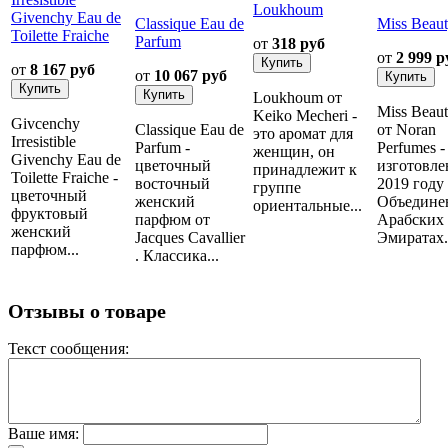
Loukhoum
Givenchy Eau de
Classique Eau de
Miss Beau
Toilette Fraiche
Parfum
от
318 руб
от
2 999 р
от
8 167 руб
от
10 067 руб
Loukhoum от
Miss Beau
Keiko Mecheri -
Givcenchy
Classique Eau de
от Noran
это аромат для
Irresistible
Parfum -
Perfumes -
женщин, он
Givenchy Eau de
цветочный
изготовле
принадлежит к
Toilette Fraiche -
восточный
2019 году
группе
цветочный
женский
Объедине
ориентальные...
фруктовый
парфюм от
Арабских
женский
Jacques Cavallier
Эмиратах..
парфюм...
. Классика...
Отзывы о товаре
Текст сообщения:
Ваше имя: