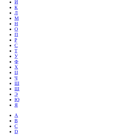
Й
К
Л
М
Н
О
П
Р
С
Т
У
Ф
Х
Ц
Ч
Ш
Щ
Э
Ю
Я
A
B
C
D