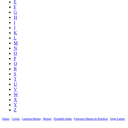
E
F
G
H
I
J
K
L
M
N
O
P
Q
R
S
T
U
V
W
X
Y
Z
Kenzo
|
Cerruti
|
Carolina Herrera
|
Hermes
|
Elizabeth Arden
|
Princesse Marina de Bourbon
|
Serge Lutens
|