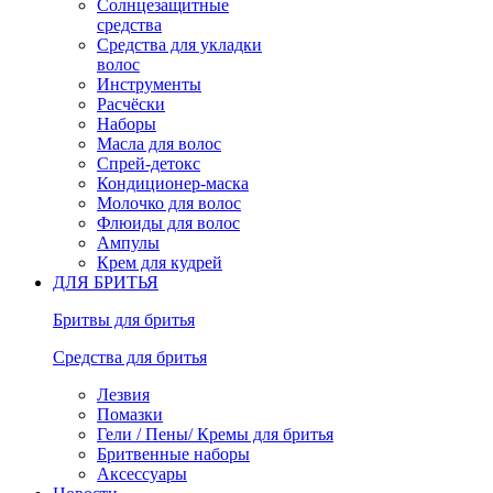
Солнцезащитные
средства
Средства для укладки
волос
Инструменты
Расчёски
Наборы
Масла для волос
Спрей-детокс
Кондиционер-маска
Молочко для волос
Флюиды для волос
Ампулы
Крем для кудрей
ДЛЯ БРИТЬЯ
Бритвы для бритья
Средства для бритья
Лезвия
Помазки
Гели / Пены/ Кремы для бритья
Бритвенные наборы
Аксессуары