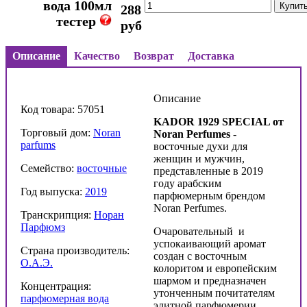
вода 100мл
288
тестер
руб
Описание
Качество
Возврат
Доставка
Описание
Код товара: 57051
KADOR 1929 SPECIAL от
Торговый дом:
Noran
Noran Perfumes
-
parfums
восточные духи для
женщин и мужчин,
Семейство:
восточные
представленные в 2019
году арабским
Год выпуска:
2019
парфюмерным брендом
Noran Perfumes.
Транскрипция:
Норан
Парфюмз
Очаровательный и
успокаивающий аромат
Страна производитель:
создан с восточным
О.А.Э.
колоритом и европейским
шармом и предназначен
Концентрация:
утонченным почитателям
парфюмерная вода
элитной парфюмерии,