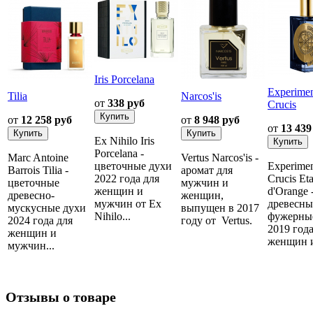
Iris Porcelana
Experime
Tilia
Narcos'is
от
338 руб
Crucis
от
12 258 руб
от
8 948 руб
от
13 439
Ex Nihilo Iris
Porcelana -
Marc Antoine
Vertus Narcos'is -
цветочные духи
Experime
Barrois Tilia -
аромат для
2022 года для
Crucis Eta
цветочные
мужчин и
женщин и
d'Orange 
древесно-
женщин,
мужчин от Ex
древесны
мускусные духи
выпущен в 2017
Nihilo...
фужерны
2024 года для
году от Vertus.
2019 года
женщин и
женщин и
мужчин...
Отзывы о товаре