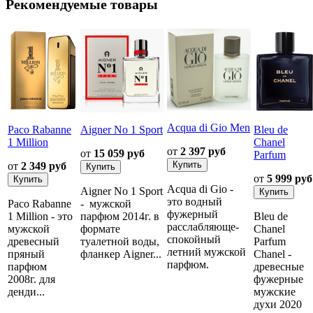
Рекомендуемые товары
Acqua di Gio Men
Paco Rabanne
Aigner No 1 Sport
Bleu de
1 Million
Chanel
от
2 397 руб
от
15 059 руб
Parfum
от
2 349 руб
от
5 999 руб
Acqua di Gio -
Aigner No 1 Sport
это водный
Paco Rabanne
- мужской
фужерный
1 Million - это
парфюм 2014г. в
Bleu de
расслабляюще-
мужской
формате
Chanel
спокойный
древесный
туалетной воды,
Parfum
летний мужской
пряный
фланкер Aigner...
Chanel -
парфюм.
парфюм
древесные
2008г. для
фужерные
денди...
мужские
духи 2020