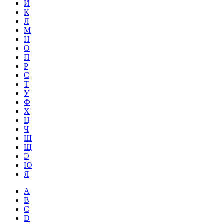
Й
К
Л
М
Н
О
П
Р
С
Т
У
Ф
Х
Ц
Ч
Ш
Щ
Э
Ю
Я
A
B
C
D