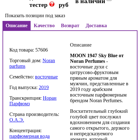
в наличии
тестер
руб
Показать позиции под заказ
Описание
Качество
Возврат
Доставка
Описание
Код товара: 57606
MOON 1947 Sky Blue от
Торговый дом:
Noran
Noran Perfumes
-
parfums
восточные духи с
цитрусово-фруктовым
Семейство:
восточные
пряным ароматом для
мужчин, представленные в
Год выпуска:
2019
2019 году арабским
восточным парфюмерным
Транскрипция:
Норан
брендом Noran Perfumes.
Парфюмз
Восхитительный глубокий
Страна производитель:
голубой цвет послужил
О.А.Э.
вдохновением для создания
самого открытого, дерзкого
Концентрация:
и непредсказуемого
парфюмерная вода
аромата, который