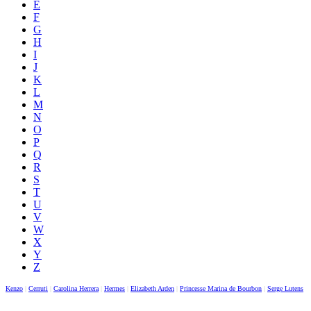
E
F
G
H
I
J
K
L
M
N
O
P
Q
R
S
T
U
V
W
X
Y
Z
Kenzo
|
Cerruti
|
Carolina Herrera
|
Hermes
|
Elizabeth Arden
|
Princesse Marina de Bourbon
|
Serge Lutens
|