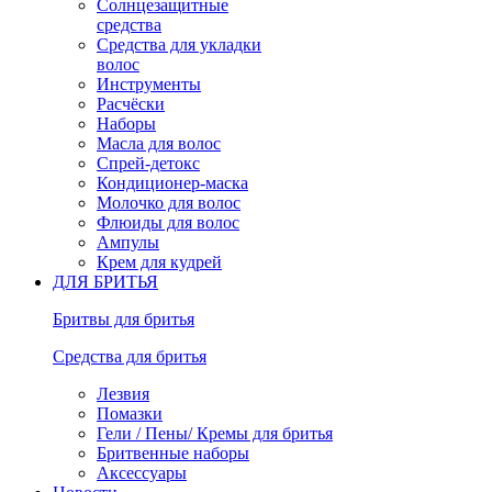
Солнцезащитные
средства
Средства для укладки
волос
Инструменты
Расчёски
Наборы
Масла для волос
Спрей-детокс
Кондиционер-маска
Молочко для волос
Флюиды для волос
Ампулы
Крем для кудрей
ДЛЯ БРИТЬЯ
Бритвы для бритья
Средства для бритья
Лезвия
Помазки
Гели / Пены/ Кремы для бритья
Бритвенные наборы
Аксессуары