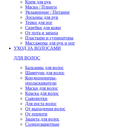
Крем для рук
Маски / Плинги
Увлажнение / Питание
Лосьоны для рук
Терки для ног
Скребки для кожи
От пота и запаха
Пластыри и супинаторы
Массажеры для рук и ног
УХОД ЗА ВОЛОСАМИ
ДЛЯ ВОЛОС
Бальзамы для волос
Шампуни для волос
Кондиционеры-
ополаскиватели
Маски для волос
Краска для волос
Сыворотки
Для роста волос
От выпадения волос
От перхоти
Защита для волос
Солнцезащитные