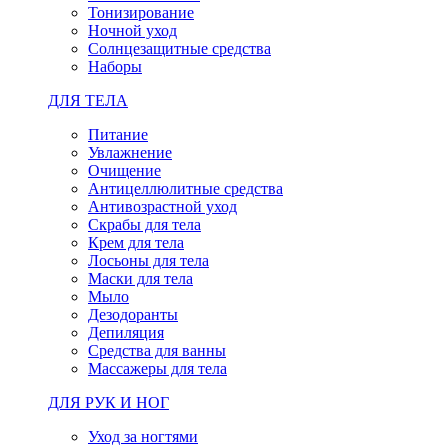
Тонизирование
Ночной уход
Солнцезащитные средства
Наборы
ДЛЯ ТЕЛА
Питание
Увлажнение
Очищение
Антицеллюлитные средства
Антивозрастной уход
Скрабы для тела
Крем для тела
Лосьоны для тела
Маски для тела
Мыло
Дезодоранты
Депиляция
Средства для ванны
Массажеры для тела
ДЛЯ РУК И НОГ
Уход за ногтями