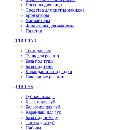
Лосьоны для лица
Средства для снятия макияжа
Бронзаторы
Хайлайтеры
Фиксаторы для макияжа
Палетки
ДЛЯ ГЛАЗ
Тени для век
Тушь для ресниц
База под тушь
База под тени
Карандаши и подводки
Накладные ресницы
ДЛЯ ГУБ
Губная помада
Блески для губ
Бальзамы для губ
Карандаш для губ
База под помаду
Тинты для губ
Наборы