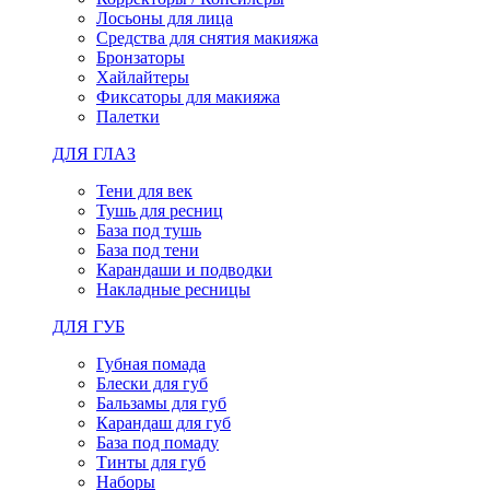
Лосьоны для лица
Средства для снятия макияжа
Бронзаторы
Хайлайтеры
Фиксаторы для макияжа
Палетки
ДЛЯ ГЛАЗ
Тени для век
Тушь для ресниц
База под тушь
База под тени
Карандаши и подводки
Накладные ресницы
ДЛЯ ГУБ
Губная помада
Блески для губ
Бальзамы для губ
Карандаш для губ
База под помаду
Тинты для губ
Наборы