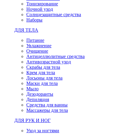
Тонизирование
Ночной уход
Солнцезащитные средства
Наборы
ДЛЯ ТЕЛА
Питание
Увлажнение
Очищение
Антицеллюлитные средства
Антивозрастной уход
Скрабы для тела
Крем для тела
Лосьоны для тела
Маски для тела
Мыло
Дезодоранты
Депиляция
Средства для ванны
Массажеры для тела
ДЛЯ РУК И НОГ
Уход за ногтями