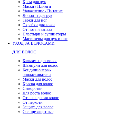
Крем для рук
Маски / Плинги
Увлажнение / Питание
Лосьоны для рук
Терки для ног
Скребки для кожи
От пота и запаха
Пластыри и супинаторы
Массажеры для рук и ног
УХОД ЗА ВОЛОСАМИ
ДЛЯ ВОЛОС
Бальзамы для волос
Шампуни для волос
Кондиционеры-
ополаскиватели
Маски для волос
Краска для волос
Сыворотки
Для роста волос
От выпадения волос
От перхоти
Защита для волос
Солнцезащитные