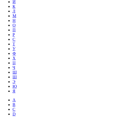
Й
К
Л
М
Н
О
П
Р
С
Т
У
Ф
Х
Ц
Ч
Ш
Щ
Э
Ю
Я
A
B
C
D