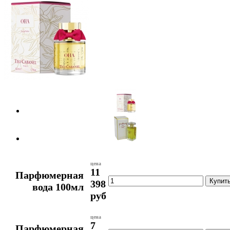
цена
11
Парфюмерная
398
вода 100мл
руб
цена
7
Парфюмерная