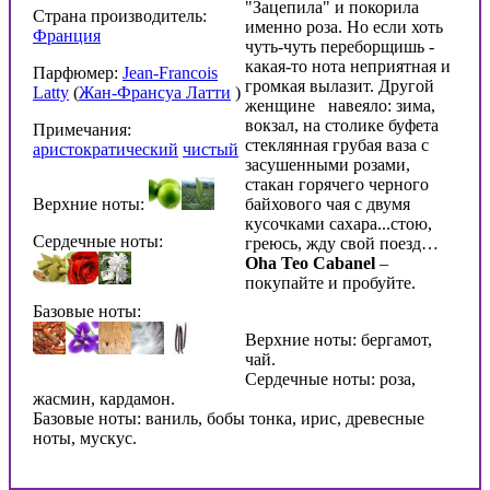
"Зацепила" и покорила
Страна производитель:
именно роза. Но если хоть
Франция
чуть-чуть переборщишь -
какая-то нота неприятная и
Парфюмер:
Jean-Francois
громкая вылазит. Другой
Latty
(
Жан-Франсуа Латти
)
женщине навеяло: зима,
вокзал, на столике буфета
Примечания:
стеклянная грубая ваза с
аристократический
чистый
засушенными розами,
стакан горячего черного
Верхние ноты:
байхового чая с двумя
кусочками сахара...стою,
Сердечные ноты:
греюсь, жду свой поезд…
Oha Teo Cabanel
–
покупайте и пробуйте.
Базовые ноты:
Верхние ноты: бергамот,
чай.
Сердечные ноты: роза,
жасмин, кардамон.
Базовые ноты: ваниль, бобы тонка, ирис, древесные
ноты, мускус.