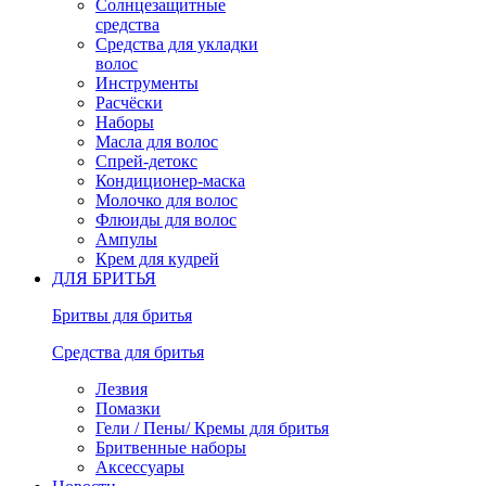
Солнцезащитные
средства
Средства для укладки
волос
Инструменты
Расчёски
Наборы
Масла для волос
Спрей-детокс
Кондиционер-маска
Молочко для волос
Флюиды для волос
Ампулы
Крем для кудрей
ДЛЯ БРИТЬЯ
Бритвы для бритья
Средства для бритья
Лезвия
Помазки
Гели / Пены/ Кремы для бритья
Бритвенные наборы
Аксессуары