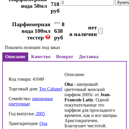
718
вода 50мл
руб
Парфюмерная
цена
8
нет
вода 100мл
638
в наличии
тестер
руб
Показать позиции под заказ
Описание
Качество
Возврат
Доставка
Описание
Код товара: 41049
Oha
- шипровый
Торговый дом:
Teo Cabanel
цветочный женский
парфюм 2005г. от
Jean-
Семейство:
шипровые
Francois Latty
. Одной
цветочные
покупательнице это
парфюм для прохладного
Год выпуска:
2005
времени, как и все шипры.
Аристократичен.
Транскрипция:
Оха
Благоухает чистотой.