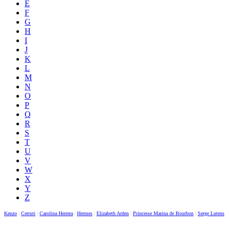
E
F
G
H
I
J
K
L
M
N
O
P
Q
R
S
T
U
V
W
X
Y
Z
Kenzo
|
Cerruti
|
Carolina Herrera
|
Hermes
|
Elizabeth Arden
|
Princesse Marina de Bourbon
|
Serge Lutens
|