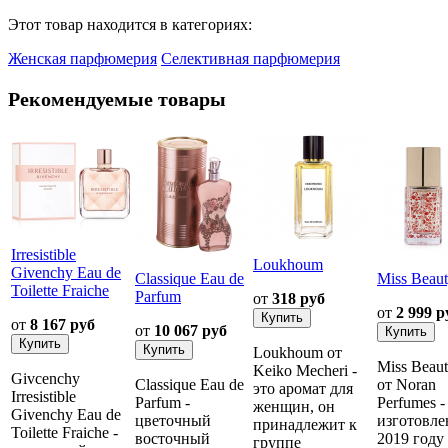
Этот товар находится в категориях:
Женская парфюмерия
Селективная парфюмерия
Рекомендуемые товары
Irresistible
Loukhoum
Givenchy Eau de
Classique Eau de
Miss Beau
Toilette Fraiche
Parfum
от
318 руб
от
2 999 р
от
8 167 руб
от
10 067 руб
Loukhoum от
Miss Beau
Keiko Mecheri -
Givcenchy
Classique Eau de
от Noran
это аромат для
Irresistible
Parfum -
Perfumes -
женщин, он
Givenchy Eau de
цветочный
изготовле
принадлежит к
Toilette Fraiche -
восточный
2019 году
группе